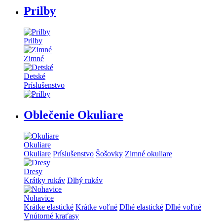
Prilby
Prilby
Zimné
Detské
Príslušenstvo
Oblečenie Okuliare
Okuliare
Okuliare
Príslušenstvo
Šošovky
Zimné okuliare
Dresy
Krátky rukáv
Dlhý rukáv
Nohavice
Krátke elastické
Krátke voľné
Dlhé elastické
Dlhé voľné
Vnútorné kraťasy