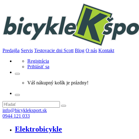
Predajňa
Servis
Testovacie dni Scott
Blog
O nás
Kontakt
Registrácia
Prihlásiť sa
Váš nákupný košík je prázdny!
info@bicykleksport.sk
0944 121 033
Elektrobicykle