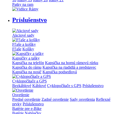
Patky na ram
Príslušenstvo
Akciové sady
Fľaše a košíky
Fľaše
Košíky
Kapsičky a tašky
Kapsička na telefón
Kapsička na hornú rámovú rúrku
Kapsička do rámu
Kapsička na riadidlá a predstavec
Kapsička na nosič
Kapsička podsedlová
Cyklopočítače a GPS
Bezkáblové
Káblové
Cyklopočítače s GPS
Príslušenstvo
Osvetlenie
Predné osvetlenie
Zadné osvetlenie
Sady osvetlenia
Reflexné
prvky
Príslušenstvo
Batérie pre e-Bike
Batérie
Nabíjačky