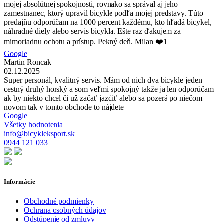
mojej absolútnej spokojnosti, rovnako sa správal aj jeho
zamestnanec, ktorý upravil bicykle podľa mojej predstavy. Túto
predajňu odporúčam na 1000 percent každému, kto hľadá bicykel,
náhradné diely alebo servis bicykla. Ešte raz ďakujem za
mimoriadnu ochotu a prístup. Pekný deň. Milan ❤️1
Google
Martin Roncak
02.12.2025
Super personál, kvalitný servis. Mám od nich dva bicykle jeden
cestný druhý horský a som veľmi spokojný takže ja len odporúčam
ak by niekto chcel či už začať jazdiť alebo sa pozerá po niečom
novom tak v tomto obchode to nájdete
Google
Všetky hodnotenia
info@bicykleksport.sk
0944 121 033
Informácie
Obchodné podmienky
Ochrana osobných údajov
Odstúpenie od zmluvy