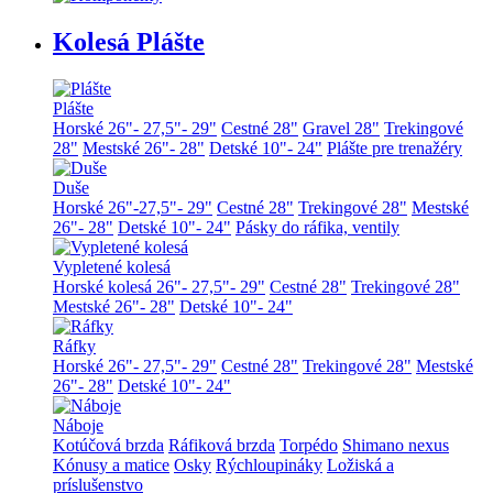
Kolesá Plášte
Plášte
Horské 26"- 27,5"- 29"
Cestné 28"
Gravel 28"
Trekingové
28"
Mestské 26"- 28"
Detské 10"- 24"
Plášte pre trenažéry
Duše
Horské 26"-27,5"- 29"
Cestné 28"
Trekingové 28"
Mestské
26"- 28"
Detské 10"- 24"
Pásky do ráfika, ventily
Vypletené kolesá
Horské kolesá 26"- 27,5"- 29"
Cestné 28"
Trekingové 28"
Mestské 26"- 28"
Detské 10"- 24"
Ráfky
Horské 26"- 27,5"- 29"
Cestné 28"
Trekingové 28"
Mestské
26"- 28"
Detské 10"- 24"
Náboje
Kotúčová brzda
Ráfiková brzda
Torpédo
Shimano nexus
Kónusy a matice
Osky
Rýchloupináky
Ložiská a
príslušenstvo