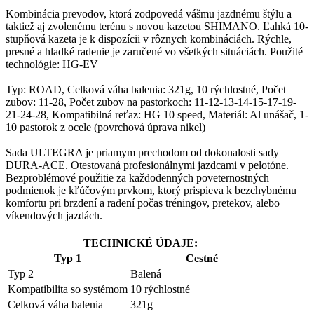
Kombinácia prevodov, ktorá zodpovedá vášmu jazdnému štýlu a
taktiež aj zvolenému terénu s novou kazetou SHIMANO. Ľahká 10-
stupňová kazeta je k dispozícii v rôznych kombináciách. Rýchle,
presné a hladké radenie je zaručené vo všetkých situáciách. Použité
technológie: HG-EV
Typ: ROAD, Celková váha balenia: 321g, 10 rýchlostné, Počet
zubov: 11-28, Počet zubov na pastorkoch: 11-12-13-14-15-17-19-
21-24-28, Kompatibilná reťaz: HG 10 speed, Materiál: Al unášač, 1-
10 pastorok z ocele (povrchová úprava nikel)
Sada ULTEGRA je priamym prechodom od dokonalosti sady
DURA-ACE. Otestovaná profesionálnymi jazdcami v pelotóne.
Bezproblémové použitie za každodenných poveternostných
podmienok je kľúčovým prvkom, ktorý prispieva k bezchybnému
komfortu pri brzdení a radení počas tréningov, pretekov, alebo
víkendových jazdách.
TECHNICKÉ ÚDAJE:
Typ 1
Cestné
Typ 2
Balená
Kompatibilita so systémom
10 rýchlostné
Celková váha balenia
321g