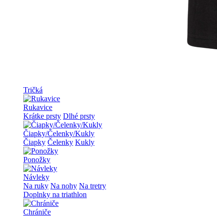
Tričká
Rukavice
Krátke prsty
Dlhé prsty
Čiapky/Čelenky/Kukly
Čiapky
Čelenky
Kukly
Ponožky
Návleky
Na ruky
Na nohy
Na tretry
Doplnky na triathlon
Chrániče