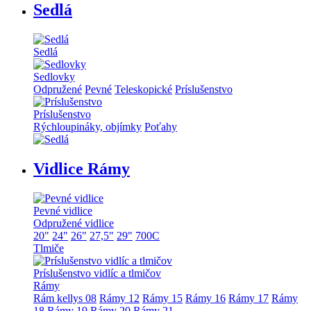
Sedlá
Sedlá
Sedlovky
Odpružené
Pevné
Teleskopické
Príslušenstvo
Príslušenstvo
Rýchloupináky, objímky
Poťahy
Vidlice Rámy
Pevné vidlice
Odpružené vidlice
20"
24"
26"
27,5"
29"
700C
Tlmiče
Príslušenstvo vidlíc a tlmičov
Rámy
Rám kellys 08
Rámy 12
Rámy 15
Rámy 16
Rámy 17
Rámy
18
Rámy 19
Rámy 20
Rámy 21