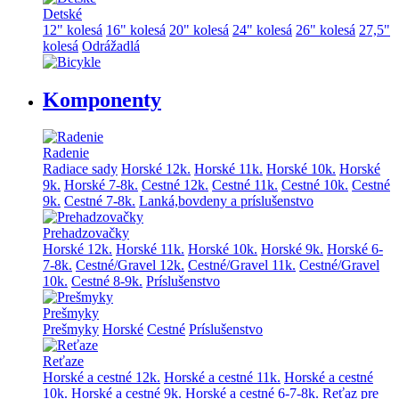
Detské
12" kolesá
16" kolesá
20" kolesá
24" kolesá
26" kolesá
27,5"
kolesá
Odrážadlá
Komponenty
Radenie
Radiace sady
Horské 12k.
Horské 11k.
Horské 10k.
Horské
9k.
Horské 7-8k.
Cestné 12k.
Cestné 11k.
Cestné 10k.
Cestné
9k.
Cestné 7-8k.
Lanká,bovdeny a príslušenstvo
Prehadzovačky
Horské 12k.
Horské 11k.
Horské 10k.
Horské 9k.
Horské 6-
7-8k.
Cestné/Gravel 12k.
Cestné/Gravel 11k.
Cestné/Gravel
10k.
Cestné 8-9k.
Príslušenstvo
Prešmyky
Prešmyky
Horské
Cestné
Príslušenstvo
Reťaze
Horské a cestné 12k.
Horské a cestné 11k.
Horské a cestné
10k.
Horské a cestné 9k.
Horské a cestné 6-7-8k.
Reťaz pre