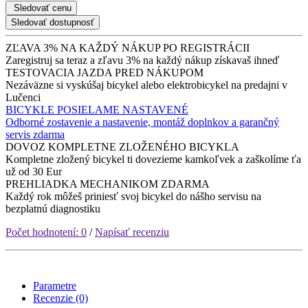
Sledovať cenu
Sledovať dostupnosť
ZĽAVA 3% NA KAŽDÝ NÁKUP PO REGISTRÁCII
Zaregistruj sa teraz a zľavu 3% na každý nákup získavaš ihneď
TESTOVACIA JAZDA PRED NÁKUPOM
Nezáväzne si vyskúšaj bicykel alebo elektrobicykel na predajni v
Lučenci
BICYKLE POSIELAME NASTAVENÉ
Odborné zostavenie a nastavenie, montáž doplnkov a garančný
servis zdarma
DOVOZ KOMPLETNE ZLOŽENÉHO BICYKLA
Kompletne zložený bicykel ti dovezieme kamkoľvek a zaškolíme ťa
už od 30 Eur
PREHLIADKA MECHANIKOM ZDARMA
Každý rok môžeš priniesť svoj bicykel do nášho servisu na
bezplatnú diagnostiku
Počet hodnotení: 0
/
Napísať recenziu
Parametre
Recenzie (0)