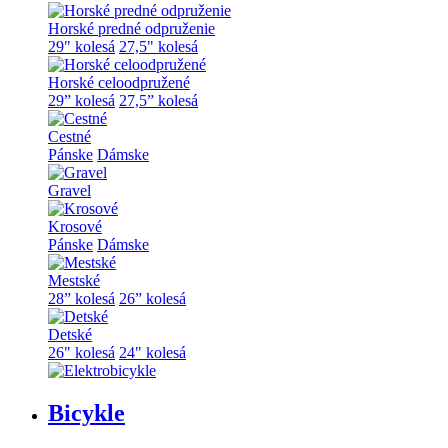
Horské predné odpruženie
29" kolesá
27,5" kolesá
Horské celoodpružené
29” kolesá
27,5” kolesá
Cestné
Pánske
Dámske
Gravel
Krosové
Pánske
Dámske
Mestské
28” kolesá
26” kolesá
Detské
26" kolesá
24" kolesá
Bicykle