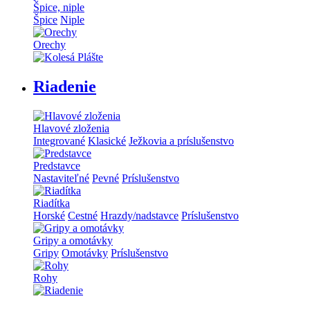
Špice, niple
Špice
Niple
Orechy
Riadenie
Hlavové zloženia
Integrované
Klasické
Ježkovia a príslušenstvo
Predstavce
Nastaviteľné
Pevné
Príslušenstvo
Riadítka
Horské
Cestné
Hrazdy/nadstavce
Príslušenstvo
Gripy a omotávky
Gripy
Omotávky
Príslušenstvo
Rohy