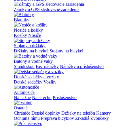
Zámky a GPS sledovacie zariadenia
Blatníky
Nosiče a košíky
Košíky
Nosiče
Stojany a držiaky
Držiaky na bicykel
Stojany na bicykel
Batohy a vodné vaky
S nádržkou
Bez nádržky
Nádržky a príslušenstvo
Detské sedačky a vozíky
Detské sedačky
Vozíky
Autonosiče
Na ťažné
Na strechu
Príslušenstvo
Ostatné
Chrániče
Detské doplnky
Držiaky na telefón
Kamery
Ochrana rámu
Preprava bicyklov
Zrkadlá
Zvončeky