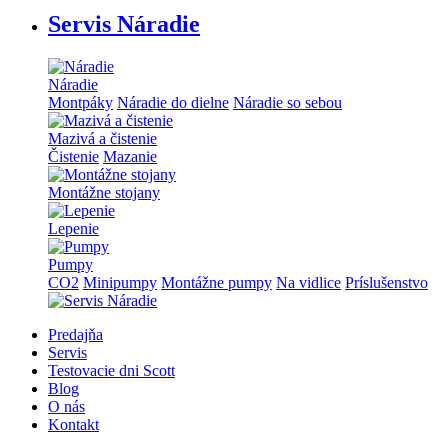
Servis Náradie
Náradie
Montpáky
Náradie do dielne
Náradie so sebou
Mazivá a čistenie
Čistenie
Mazanie
Montážne stojany
Lepenie
Pumpy
CO2
Minipumpy
Montážne pumpy
Na vidlice
Príslušenstvo
Predajňa
Servis
Testovacie dni Scott
Blog
O nás
Kontakt