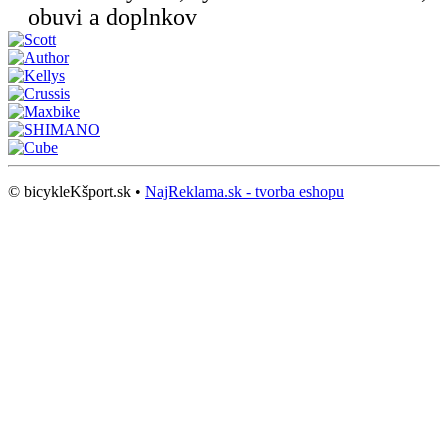
obuvi a doplnkov
© bicykleKšport.sk •
NajReklama.sk - tvorba eshopu