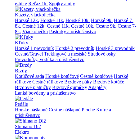
e-bike
Reťaz 1k.
Spojky a nity
Kazety, viackoliečka
Horské 12k.
Horské 11k.
Horské 10k.
Horské 9k.
Horské 7-
8k.
Cestné 12k.
Cestné 11k.
Cestné 10k.
Cestné 9k.
Cestné 7-
8k.
Viackoliečka
Pastorky a príslušenstvo
Kľuky
Horské 1 prevodník
Horské 2 prevodník
Horské 3 prevodník
Cestné/Gravel
Trekingové a mestské
Stredové osky
Prevodníky, vodítka a príslušenstvo
Brzdy
Kotúčové sada
Horské kotúčové
Cestné kotúčové
Horské
ráfikové
Cestné ráfikové
Brzdové páky
Brzdové kotúče
Brzdové platničky
Brzdové gumičky
Adaptéry
Lanká,bovdeny a príslušenstvo
Pedále
Horské nášlapné
Cestné nášlapné
Ploché
Kufre a
príslušenstvo
Shimano Di2
Elektro