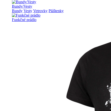
Bundy/Vesty
Bundy
Vesty
Vetrovky
Pláštenky
Funkčné prádlo