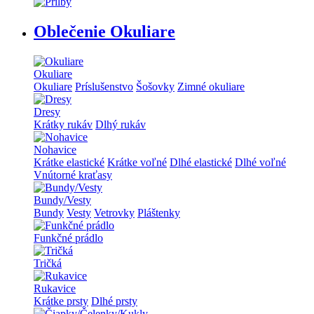
Oblečenie Okuliare
Okuliare
Okuliare
Príslušenstvo
Šošovky
Zimné okuliare
Dresy
Krátky rukáv
Dlhý rukáv
Nohavice
Krátke elastické
Krátke voľné
Dlhé elastické
Dlhé voľné
Vnútorné kraťasy
Bundy/Vesty
Bundy
Vesty
Vetrovky
Pláštenky
Funkčné prádlo
Tričká
Rukavice
Krátke prsty
Dlhé prsty