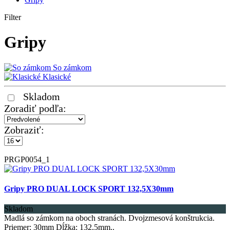
Filter
Gripy
So zámkom
Klasické
Skladom
Zoradiť podľa:
Zobraziť:
PRGP0054_1
Gripy PRO DUAL LOCK SPORT 132,5X30mm
Skladom
Madlá so zámkom na oboch stranách. Dvojzmesová konštrukcia.
Priemer: 30mm Dĺžka: 132,5mm..