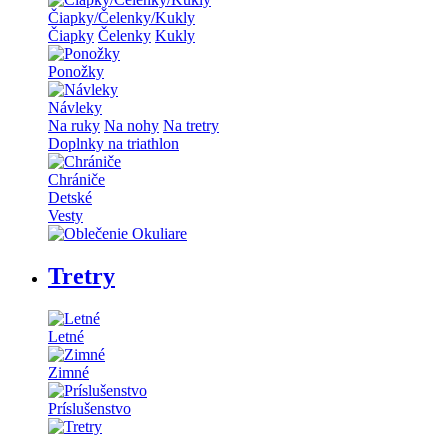
Čiapky/Čelenky/Kukly
Čiapky
Čelenky
Kukly
Ponožky
Návleky
Na ruky
Na nohy
Na tretry
Doplnky na triathlon
Chrániče
Detské
Vesty
Tretry
Letné
Zimné
Príslušenstvo