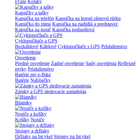
Fľaše
Košíky
Kapsičky a tašky
Kapsička na telefón
Kapsička na hornú rámovú rúrku
Kapsička do rámu
Kapsička na riadidlá a predstavec
Kapsička na nosič
Kapsička podsedlová
Cyklopočítače a GPS
Bezkáblové
Káblové
Cyklopočítače s GPS
Príslušenstvo
Osvetlenie
Predné osvetlenie
Zadné osvetlenie
Sady osvetlenia
Reflexné
prvky
Príslušenstvo
Batérie pre e-Bike
Batérie
Nabíjačky
Zámky a GPS sledovacie zariadenia
Blatníky
Nosiče a košíky
Košíky
Nosiče
Stojany a držiaky
Držiaky na bicykel
Stojany na bicykel