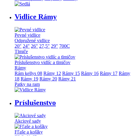
Vidlice Rámy
Pevné vidlice
Odpružené vidlice
20"
24"
26"
27,5"
29"
700C
Tlmiče
Príslušenstvo vidlíc a tlmičov
Rámy
Rám kellys 08
Rámy 12
Rámy 15
Rámy 16
Rámy 17
Rámy
18
Rámy 19
Rámy 20
Rámy 21
Patky na ram
Príslušenstvo
Akciové sady
Fľaše a košíky