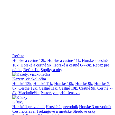
Reťaze
Horské a cestné 12k.
Horské a cestné 11k.
Horské a cestné
10k.
Horské a cestné 9k.
Horské a cestné 6-7-8k.
Reťaz pre
e-bike
Reťaz 1k.
Spojky a nity
Kazety, viackoliečka
Horské 12k.
Horské 11k.
Horské 10k.
Horské 9k.
Horské 7-
8k.
Cestné 12k.
Cestné 11k.
Cestné 10k.
Cestné 9k.
Cestné 7-
8k.
Viackoliečka
Pastorky a príslušenstvo
Kľuky
Horské 1 prevodník
Horské 2 prevodník
Horské 3 prevodník
Cestné/Gravel
Trekingové a mestské
Stredové osky