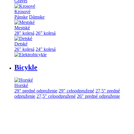
Gravel
Krosové
Pánske
Dámske
Mestské
28” kolesá
26” kolesá
Detské
26" kolesá
24" kolesá
Bicykle
Horské
29" predné odpruženie
29" celoodpružené
27,5" predné
odpruženie
27,5" celoodpružené
26" predné odpruženie