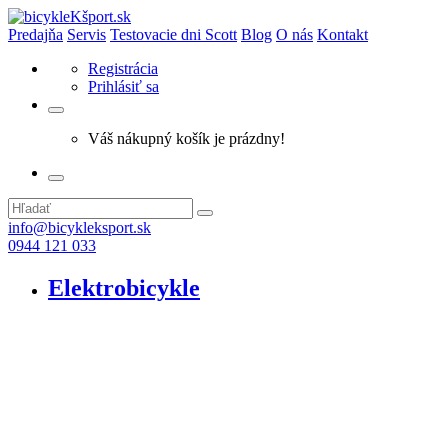
Predajňa
Servis
Testovacie dni Scott
Blog
O nás
Kontakt
Registrácia
Prihlásiť sa
Váš nákupný košík je prázdny!
info@bicykleksport.sk
0944 121 033
Elektrobicykle