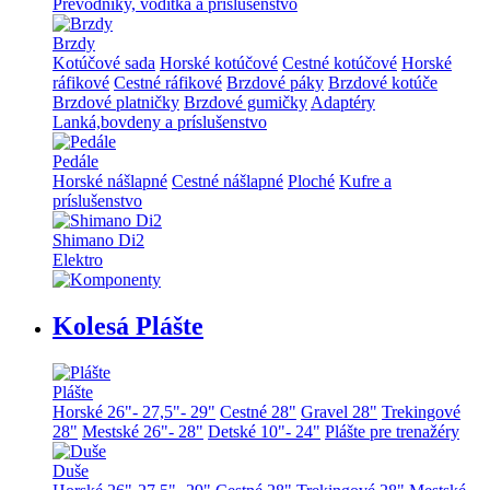
Prevodníky, vodítka a príslušenstvo
Brzdy
Kotúčové sada
Horské kotúčové
Cestné kotúčové
Horské
ráfikové
Cestné ráfikové
Brzdové páky
Brzdové kotúče
Brzdové platničky
Brzdové gumičky
Adaptéry
Lanká,bovdeny a príslušenstvo
Pedále
Horské nášlapné
Cestné nášlapné
Ploché
Kufre a
príslušenstvo
Shimano Di2
Elektro
Kolesá Plášte
Plášte
Horské 26"- 27,5"- 29"
Cestné 28"
Gravel 28"
Trekingové
28"
Mestské 26"- 28"
Detské 10"- 24"
Plášte pre trenažéry
Duše