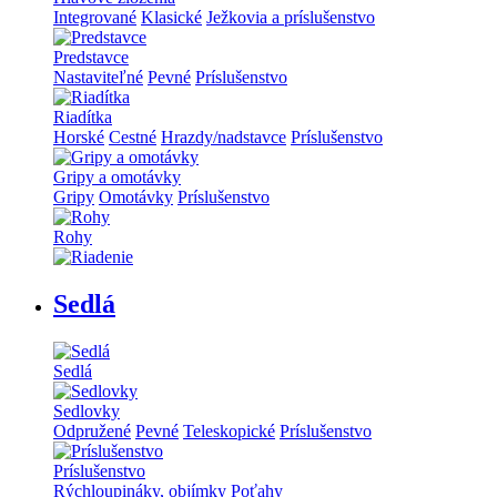
Integrované
Klasické
Ježkovia a príslušenstvo
Predstavce
Nastaviteľné
Pevné
Príslušenstvo
Riadítka
Horské
Cestné
Hrazdy/nadstavce
Príslušenstvo
Gripy a omotávky
Gripy
Omotávky
Príslušenstvo
Rohy
Sedlá
Sedlá
Sedlovky
Odpružené
Pevné
Teleskopické
Príslušenstvo
Príslušenstvo
Rýchloupináky, objímky
Poťahy