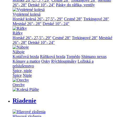
Horské 26"-27,5"- 29"
Cestné 28"
Trekingové 28"
Mestské
26"- 28"
Detské 10"- 24"
Pásky do ráfika, ventily
Vypletené kolesá
Horské kolesá 26"- 27,5"- 29"
Cestné 28"
Trekingové 28"
Mestské 26"- 28"
Detské 10"- 24"
Ráfky
Horské 26"- 27,5"- 29"
Cestné 28"
Trekingové 28"
Mestské
26"- 28"
Detské 10"- 24"
Náboje
Kotúčová brzda
Ráfiková brzda
Torpédo
Shimano nexus
Kónusy a matice
Osky
Rýchloupináky
Ložiská a
príslušenstvo
Špice, niple
Špice
Niple
Orechy
Riadenie
Hlavové zloženia