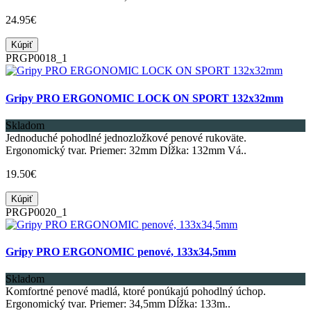
24.95€
Kúpiť
PRGP0018_1
Gripy PRO ERGONOMIC LOCK ON SPORT 132x32mm
Skladom
Jednoduché pohodlné jednozložkové penové rukoväte.
Ergonomický tvar. Priemer: 32mm Dĺžka: 132mm Vá..
19.50€
Kúpiť
PRGP0020_1
Gripy PRO ERGONOMIC penové, 133x34,5mm
Skladom
Komfortné penové madlá, ktoré ponúkajú pohodlný úchop.
Ergonomický tvar. Priemer: 34,5mm Dĺžka: 133m..