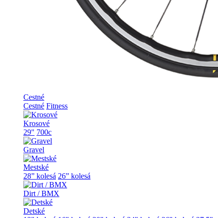
Cestné
Cestné
Fitness
Krosové
29"
700c
Gravel
Mestské
28” kolesá
26” kolesá
Dirt / BMX
Detské