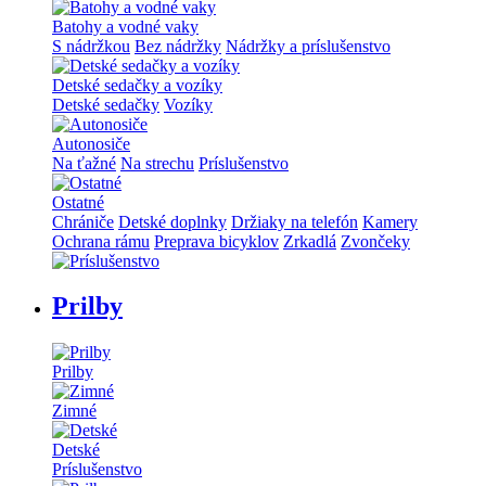
Batohy a vodné vaky
S nádržkou
Bez nádržky
Nádržky a príslušenstvo
Detské sedačky a vozíky
Detské sedačky
Vozíky
Autonosiče
Na ťažné
Na strechu
Príslušenstvo
Ostatné
Chrániče
Detské doplnky
Držiaky na telefón
Kamery
Ochrana rámu
Preprava bicyklov
Zrkadlá
Zvončeky
Prilby
Prilby
Zimné
Detské
Príslušenstvo