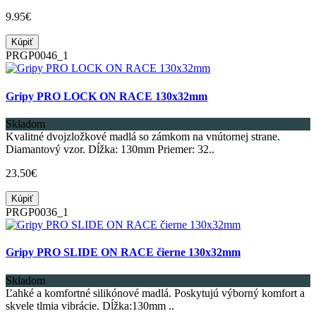
9.95€
Kúpiť
PRGP0046_1
Gripy PRO LOCK ON RACE 130x32mm
Skladom
Kvalitné dvojzložkové madlá so zámkom na vnútornej strane.
Diamantový vzor. Dĺžka: 130mm Priemer: 32..
23.50€
Kúpiť
PRGP0036_1
Gripy PRO SLIDE ON RACE čierne 130x32mm
Skladom
Ľahké a komfortné silikónové madlá. Poskytujú výborný komfort a
skvele tlmia vibrácie. Dĺžka:130mm ..