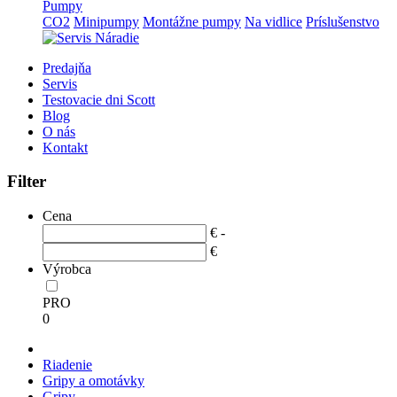
Pumpy
CO2
Minipumpy
Montážne pumpy
Na vidlice
Príslušenstvo
Predajňa
Servis
Testovacie dni Scott
Blog
O nás
Kontakt
Filter
Cena
€ -
€
Výrobca
PRO
0
Riadenie
Gripy a omotávky
Gripy