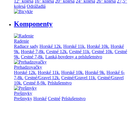
12" kolesá
16" kolesá
20" kolesá
24" kolesá
26" kolesá
27,5"
kolesá
Odrážadlá
Komponenty
Radenie
Radiace sady
Horské 12k.
Horské 11k.
Horské 10k.
Horské
9k.
Horské 7-8k.
Cestné 12k.
Cestné 11k.
Cestné 10k.
Cestné
9k.
Cestné 7-8k.
Lanká,bovdeny a príslušenstvo
Prehadzovačky
Horské 12k.
Horské 11k.
Horské 10k.
Horské 9k.
Horské 6-
7-8k.
Cestné/Gravel 12k.
Cestné/Gravel 11k.
Cestné/Gravel
10k.
Cestné 8-9k.
Príslušenstvo
Prešmyky
Prešmyky
Horské
Cestné
Príslušenstvo