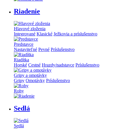
Riadenie
Hlavové zloženia
Integrované
Klasické
Ježkovia a príslušenstvo
Predstavce
Nastaviteľné
Pevné
Príslušenstvo
Riadítka
Horské
Cestné
Hrazdy/nadstavce
Príslušenstvo
Gripy a omotávky
Gripy
Omotávky
Príslušenstvo
Rohy
Sedlá
Sedlá