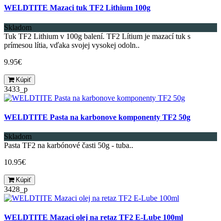
WELDTITE Mazaci tuk TF2 Lithium 100g
Skladom
Tuk TF2 Lithium v 100g balení. TF2 Lítium je mazací tuk s
prímesou lítia, vďaka svojej vysokej odoln..
9.95€
Kúpiť
3433_p
WELDTITE Pasta na karbonove komponenty TF2 50g
Skladom
Pasta TF2 na karbónové časti 50g - tuba..
10.95€
Kúpiť
3428_p
WELDTITE Mazaci olej na retaz TF2 E-Lube 100ml