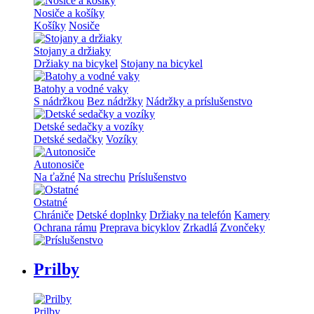
Nosiče a košíky
Košíky
Nosiče
Stojany a držiaky
Držiaky na bicykel
Stojany na bicykel
Batohy a vodné vaky
S nádržkou
Bez nádržky
Nádržky a príslušenstvo
Detské sedačky a vozíky
Detské sedačky
Vozíky
Autonosiče
Na ťažné
Na strechu
Príslušenstvo
Ostatné
Chrániče
Detské doplnky
Držiaky na telefón
Kamery
Ochrana rámu
Preprava bicyklov
Zrkadlá
Zvončeky
Prilby
Prilby