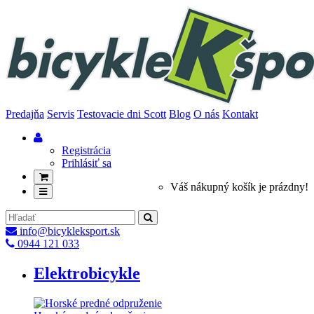
Predajňa
Servis
Testovacie dni Scott
Blog
O nás
Kontakt
Registrácia
Prihlásiť sa
Váš nákupný košík je prázdny!
info@bicykleksport.sk
0944 121 033
Elektrobicykle