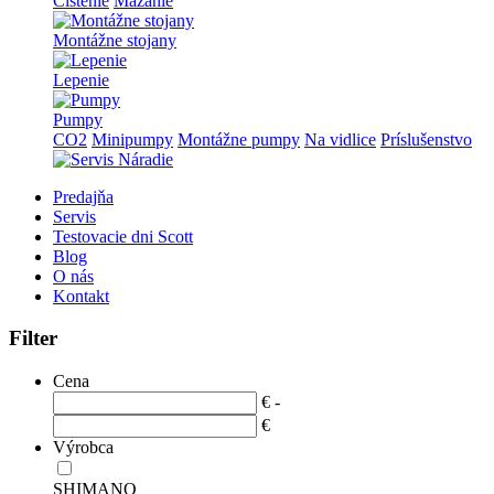
Čistenie
Mazanie
Montážne stojany
Lepenie
Pumpy
CO2
Minipumpy
Montážne pumpy
Na vidlice
Príslušenstvo
Predajňa
Servis
Testovacie dni Scott
Blog
O nás
Kontakt
Filter
Cena
€ -
€
Výrobca
SHIMANO