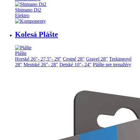
Shimano Di2
Elektro
Kolesá Plášte
Plášte
Horské 26"- 27,5"- 29"
Cestné 28"
Gravel 28"
Trekingové
28"
Mestské 26"- 28"
Detské 10"- 24"
Plášte pre trenažéry