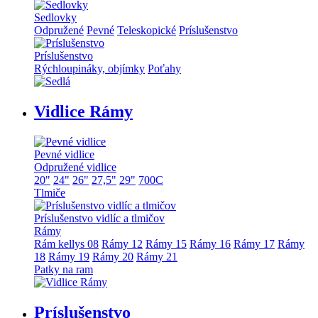
Sedlovky
Odpružené
Pevné
Teleskopické
Príslušenstvo
Príslušenstvo
Rýchloupináky, objímky
Poťahy
Vidlice Rámy
Pevné vidlice
Odpružené vidlice
20"
24"
26"
27,5"
29"
700C
Tlmiče
Príslušenstvo vidlíc a tlmičov
Rámy
Rám kellys 08
Rámy 12
Rámy 15
Rámy 16
Rámy 17
Rámy
18
Rámy 19
Rámy 20
Rámy 21
Patky na ram
Príslušenstvo