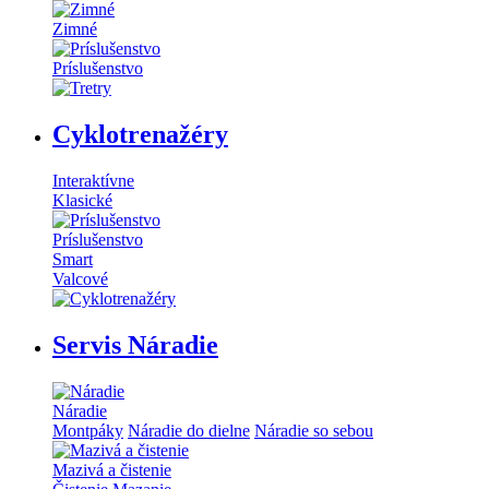
Zimné
Príslušenstvo
Cyklotrenažéry
Interaktívne
Klasické
Príslušenstvo
Smart
Valcové
Servis Náradie
Náradie
Montpáky
Náradie do dielne
Náradie so sebou
Mazivá a čistenie