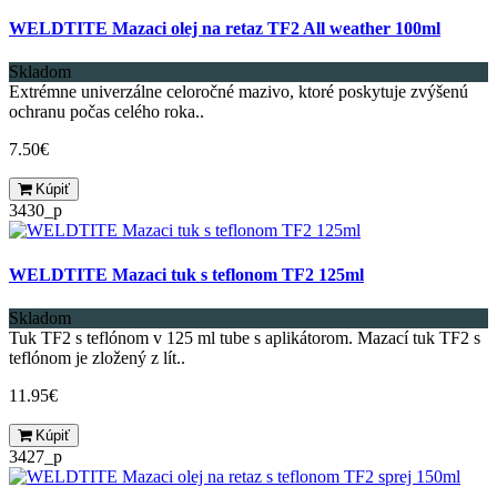
WELDTITE Mazaci olej na retaz TF2 All weather 100ml
Skladom
Extrémne univerzálne celoročné mazivo, ktoré poskytuje zvýšenú
ochranu počas celého roka..
7.50€
Kúpiť
3430_p
WELDTITE Mazaci tuk s teflonom TF2 125ml
Skladom
Tuk TF2 s teflónom v 125 ml tube s aplikátorom. Mazací tuk TF2 s
teflónom je zložený z lít..
11.95€
Kúpiť
3427_p