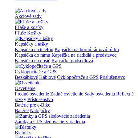
Akciové sady
Fľaše a košíky
Fľaše
Košíky
Kapsičky a tašky
Kapsička na telefón
Kapsička na hornú rámovú rúrku
Kapsička do rámu
Kapsička na riadidlá a predstavec
Kapsička na nosič
Kapsička podsedlová
Cyklopočítače a GPS
Bezkáblové
Káblové
Cyklopočítače s GPS
Príslušenstvo
Osvetlenie
Predné osvetlenie
Zadné osvetlenie
Sady osvetlenia
Reflexné
prvky
Príslušenstvo
Batérie pre e-Bike
Batérie
Nabíjačky
Zámky a GPS sledovacie zariadenia
Blatníky