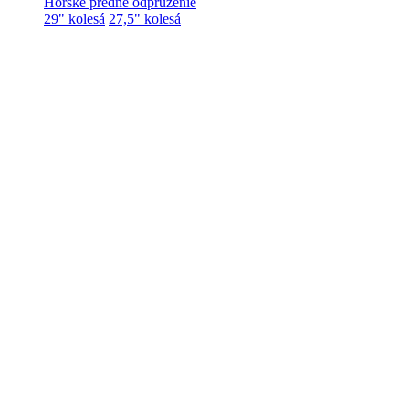
Horské predné odpruženie
29" kolesá
27,5" kolesá