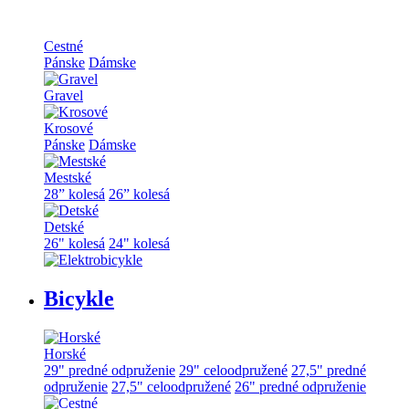
Cestné
Pánske
Dámske
Gravel
Krosové
Pánske
Dámske
Mestské
28” kolesá
26” kolesá
Detské
26" kolesá
24" kolesá
Bicykle
Horské
29" predné odpruženie
29" celoodpružené
27,5" predné
odpruženie
27,5" celoodpružené
26" predné odpruženie