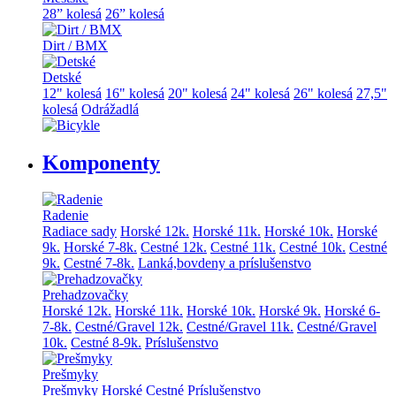
28” kolesá
26” kolesá
Dirt / BMX
Detské
12" kolesá
16" kolesá
20" kolesá
24" kolesá
26" kolesá
27,5"
kolesá
Odrážadlá
Komponenty
Radenie
Radiace sady
Horské 12k.
Horské 11k.
Horské 10k.
Horské
9k.
Horské 7-8k.
Cestné 12k.
Cestné 11k.
Cestné 10k.
Cestné
9k.
Cestné 7-8k.
Lanká,bovdeny a príslušenstvo
Prehadzovačky
Horské 12k.
Horské 11k.
Horské 10k.
Horské 9k.
Horské 6-
7-8k.
Cestné/Gravel 12k.
Cestné/Gravel 11k.
Cestné/Gravel
10k.
Cestné 8-9k.
Príslušenstvo
Prešmyky
Prešmyky
Horské
Cestné
Príslušenstvo