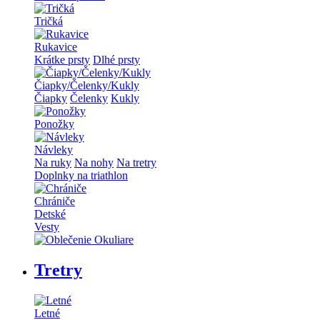
Tričká
Rukavice
Krátke prsty
Dlhé prsty
Čiapky/Čelenky/Kukly
Čiapky
Čelenky
Kukly
Ponožky
Návleky
Na ruky
Na nohy
Na tretry
Doplnky na triathlon
Chrániče
Detské
Vesty
Tretry
Letné