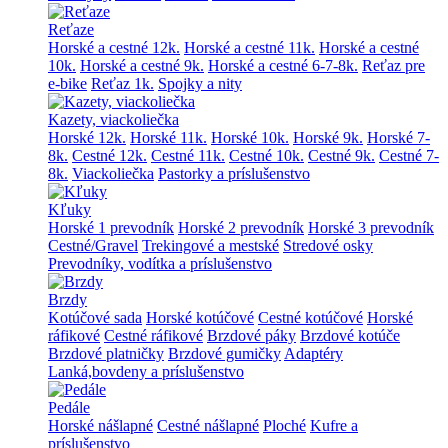
Reťaze
Horské a cestné 12k.
Horské a cestné 11k.
Horské a cestné
10k.
Horské a cestné 9k.
Horské a cestné 6-7-8k.
Reťaz pre
e-bike
Reťaz 1k.
Spojky a nity
Kazety, viackoliečka
Horské 12k.
Horské 11k.
Horské 10k.
Horské 9k.
Horské 7-
8k.
Cestné 12k.
Cestné 11k.
Cestné 10k.
Cestné 9k.
Cestné 7-
8k.
Viackoliečka
Pastorky a príslušenstvo
Kľuky
Horské 1 prevodník
Horské 2 prevodník
Horské 3 prevodník
Cestné/Gravel
Trekingové a mestské
Stredové osky
Prevodníky, vodítka a príslušenstvo
Brzdy
Kotúčové sada
Horské kotúčové
Cestné kotúčové
Horské
ráfikové
Cestné ráfikové
Brzdové páky
Brzdové kotúče
Brzdové platničky
Brzdové gumičky
Adaptéry
Lanká,bovdeny a príslušenstvo
Pedále
Horské nášlapné
Cestné nášlapné
Ploché
Kufre a
príslušenstvo