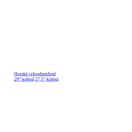
Horské celoodpružené
29” kolesá
27,5” kolesá