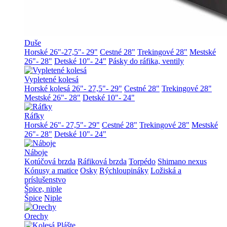
Duše
Horské 26"-27,5"- 29"
Cestné 28"
Trekingové 28"
Mestské
26"- 28"
Detské 10"- 24"
Pásky do ráfika, ventily
Vypletené kolesá
Horské kolesá 26"- 27,5"- 29"
Cestné 28"
Trekingové 28"
Mestské 26"- 28"
Detské 10"- 24"
Ráfky
Horské 26"- 27,5"- 29"
Cestné 28"
Trekingové 28"
Mestské
26"- 28"
Detské 10"- 24"
Náboje
Kotúčová brzda
Ráfiková brzda
Torpédo
Shimano nexus
Kónusy a matice
Osky
Rýchloupináky
Ložiská a
príslušenstvo
Špice, niple
Špice
Niple
Orechy