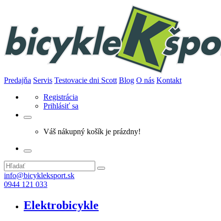
Predajňa
Servis
Testovacie dni Scott
Blog
O nás
Kontakt
Registrácia
Prihlásiť sa
Váš nákupný košík je prázdny!
info@bicykleksport.sk
0944 121 033
Elektrobicykle