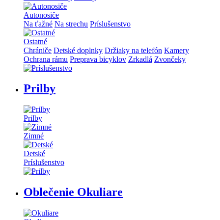
Autonosiče
Na ťažné
Na strechu
Príslušenstvo
Ostatné
Chrániče
Detské doplnky
Držiaky na telefón
Kamery
Ochrana rámu
Preprava bicyklov
Zrkadlá
Zvončeky
Prilby
Prilby
Zimné
Detské
Príslušenstvo
Oblečenie Okuliare