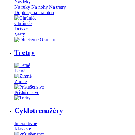
Návleky
Na ruky
Na nohy
Na tretry
Doplnky na triathlon
Chrániče
Detské
Vesty
Tretry
Letné
Zimné
Príslušenstvo
Cyklotrenažéry
Interaktívne
Klasické