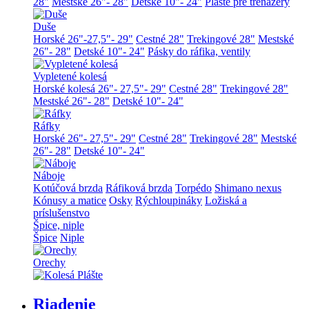
28"
Mestské 26"- 28"
Detské 10"- 24"
Plášte pre trenažéry
Duše
Horské 26"-27,5"- 29"
Cestné 28"
Trekingové 28"
Mestské
26"- 28"
Detské 10"- 24"
Pásky do ráfika, ventily
Vypletené kolesá
Horské kolesá 26"- 27,5"- 29"
Cestné 28"
Trekingové 28"
Mestské 26"- 28"
Detské 10"- 24"
Ráfky
Horské 26"- 27,5"- 29"
Cestné 28"
Trekingové 28"
Mestské
26"- 28"
Detské 10"- 24"
Náboje
Kotúčová brzda
Ráfiková brzda
Torpédo
Shimano nexus
Kónusy a matice
Osky
Rýchloupináky
Ložiská a
príslušenstvo
Špice, niple
Špice
Niple
Orechy
Riadenie