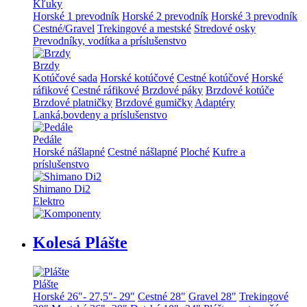
Kľuky
Horské 1 prevodník
Horské 2 prevodník
Horské 3 prevodník
Cestné/Gravel
Trekingové a mestské
Stredové osky
Prevodníky, vodítka a príslušenstvo
Brzdy
Kotúčové sada
Horské kotúčové
Cestné kotúčové
Horské
ráfikové
Cestné ráfikové
Brzdové páky
Brzdové kotúče
Brzdové platničky
Brzdové gumičky
Adaptéry
Lanká,bovdeny a príslušenstvo
Pedále
Horské nášlapné
Cestné nášlapné
Ploché
Kufre a
príslušenstvo
Shimano Di2
Elektro
Kolesá Plášte
Plášte
Horské 26"- 27,5"- 29"
Cestné 28"
Gravel 28"
Trekingové