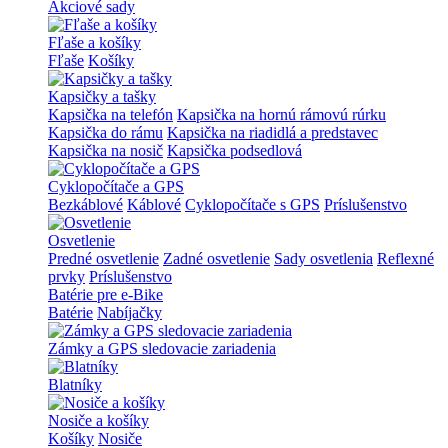
Akciové sady
Fľaše a košíky
Fľaše
Košíky
Kapsičky a tašky
Kapsička na telefón
Kapsička na hornú rámovú rúrku
Kapsička do rámu
Kapsička na riadidlá a predstavec
Kapsička na nosič
Kapsička podsedlová
Cyklopočítače a GPS
Bezkáblové
Káblové
Cyklopočítače s GPS
Príslušenstvo
Osvetlenie
Predné osvetlenie
Zadné osvetlenie
Sady osvetlenia
Reflexné
prvky
Príslušenstvo
Batérie pre e-Bike
Batérie
Nabíjačky
Zámky a GPS sledovacie zariadenia
Blatníky
Nosiče a košíky
Košíky
Nosiče