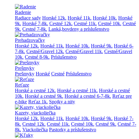
Radenie
Radiace sady
Horské 12k.
Horské 11k.
Horské 10k.
Horské
9k.
Horské 7-8k.
Cestné 12k.
Cestné 11k.
Cestné 10k.
Cestné
9k.
Cestné 7-8k.
Lanká,bovdeny a príslušenstvo
Prehadzovačky
Horské 12k.
Horské 11k.
Horské 10k.
Horské 9k.
Horské 6-
7-8k.
Cestné/Gravel 12k.
Cestné/Gravel 11k.
Cestné/Gravel
10k.
Cestné 8-9k.
Príslušenstvo
Prešmyky
Prešmyky
Horské
Cestné
Príslušenstvo
Reťaze
Horské a cestné 12k.
Horské a cestné 11k.
Horské a cestné
10k.
Horské a cestné 9k.
Horské a cestné 6-7-8k.
Reťaz pre
e-bike
Reťaz 1k.
Spojky a nity
Kazety, viackoliečka
Horské 12k.
Horské 11k.
Horské 10k.
Horské 9k.
Horské 7-
8k.
Cestné 12k.
Cestné 11k.
Cestné 10k.
Cestné 9k.
Cestné 7-
8k.
Viackoliečka
Pastorky a príslušenstvo