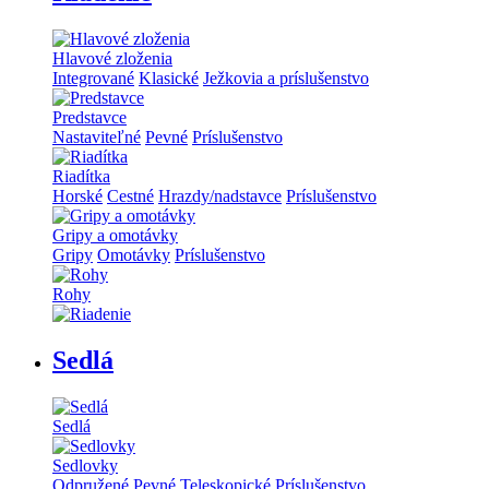
Hlavové zloženia
Integrované
Klasické
Ježkovia a príslušenstvo
Predstavce
Nastaviteľné
Pevné
Príslušenstvo
Riadítka
Horské
Cestné
Hrazdy/nadstavce
Príslušenstvo
Gripy a omotávky
Gripy
Omotávky
Príslušenstvo
Rohy
Sedlá
Sedlá
Sedlovky
Odpružené
Pevné
Teleskopické
Príslušenstvo