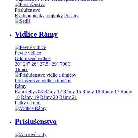
Príslušenstvo
Rýchloupináky, objímky
Poťahy
Vidlice Rámy
Pevné vidlice
Odpružené vidlice
20"
24"
26"
27,5"
29"
700C
Tlmiče
Príslušenstvo vidlíc a tlmičov
Rámy
Rám kellys 08
Rámy 12
Rámy 15
Rámy 16
Rámy 17
Rámy
18
Rámy 19
Rámy 20
Rámy 21
Patky na ram
Príslušenstvo