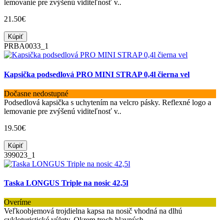
lemovanie pre zvýšenú viditeľnosť v..
21.50€
Kúpiť
PRBA0033_1
Kapsička podsedlová PRO MINI STRAP 0,4l čierna vel
Dočasne nedostupné
Podsedlová kapsička s uchytením na velcro pásky. Reflexné logo a
lemovanie pre zvýšenú viditeľnosť v..
19.50€
Kúpiť
399023_1
Taska LONGUS Triple na nosic 42,5l
Overíme
Veľkoobjemová trojdielna kapsa na nosič vhodná na dlhú
cykloturistické výlety. Okrem troch hlavných ..