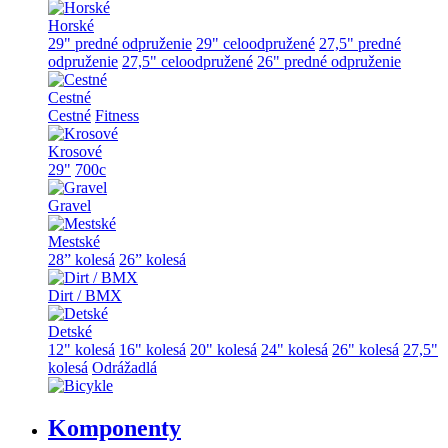
Horské
29" predné odpruženie
29" celoodpružené
27,5" predné
odpruženie
27,5" celoodpružené
26" predné odpruženie
Cestné
Cestné
Fitness
Krosové
29"
700c
Gravel
Mestské
28” kolesá
26” kolesá
Dirt / BMX
Detské
12" kolesá
16" kolesá
20" kolesá
24" kolesá
26" kolesá
27,5"
kolesá
Odrážadlá
Komponenty