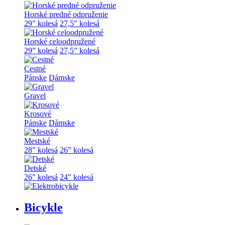
Horské predné odpruženie
29" kolesá
27,5" kolesá
Horské celoodpružené
29” kolesá
27,5” kolesá
Cestné
Pánske
Dámske
Gravel
Krosové
Pánske
Dámske
Mestské
28” kolesá
26” kolesá
Detské
26" kolesá
24" kolesá
Bicykle