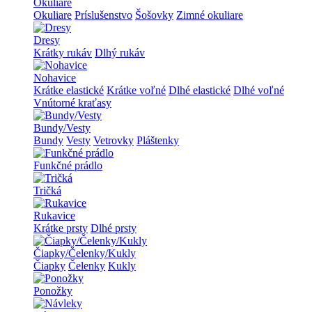
Okuliare
Okuliare
Príslušenstvo
Šošovky
Zimné okuliare
Dresy
Krátky rukáv
Dlhý rukáv
Nohavice
Krátke elastické
Krátke voľné
Dlhé elastické
Dlhé voľné
Vnútorné kraťasy
Bundy/Vesty
Bundy
Vesty
Vetrovky
Pláštenky
Funkčné prádlo
Tričká
Rukavice
Krátke prsty
Dlhé prsty
Čiapky/Čelenky/Kukly
Čiapky
Čelenky
Kukly
Ponožky