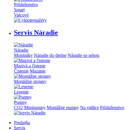
Príslušenstvo
Smart
Valcové
Servis Náradie
Náradie
Montpáky
Náradie do dielne
Náradie so sebou
Mazivá a čistenie
Čistenie
Mazanie
Montážne stojany
Lepenie
Pumpy
CO2
Minipumpy
Montážne pumpy
Na vidlice
Príslušenstvo
Predajňa
Servis