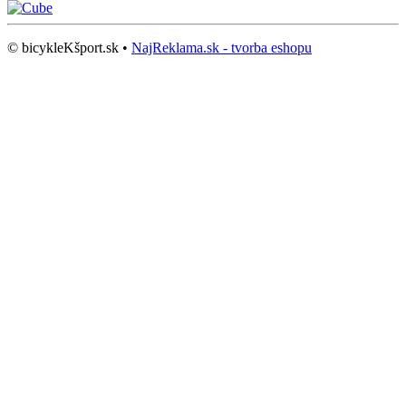
© bicykleKšport.sk •
NajReklama.sk - tvorba eshopu