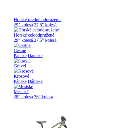
Horské predné odpruženie
29" kolesá
27,5" kolesá
Horské celoodpružené
29” kolesá
27,5” kolesá
Cestné
Pánske
Dámske
Gravel
Krosové
Pánske
Dámske
Mestské
28” kolesá
26” kolesá