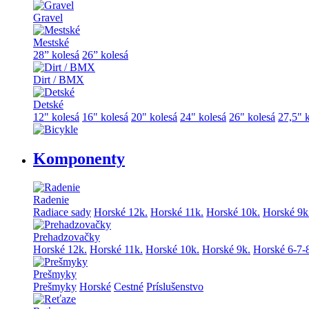
Gravel
Mestské
28” kolesá
26” kolesá
Dirt / BMX
Detské
12" kolesá
16" kolesá
20" kolesá
24" kolesá
26" kolesá
27,5" 
Komponenty
Radenie
Radiace sady
Horské 12k.
Horské 11k.
Horské 10k.
Horské 9k
Prehadzovačky
Horské 12k.
Horské 11k.
Horské 10k.
Horské 9k.
Horské 6-7-
Prešmyky
Prešmyky
Horské
Cestné
Príslušenstvo