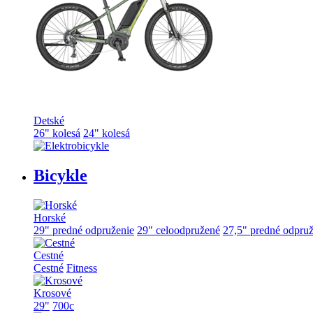
Detské
26" kolesá
24" kolesá
Bicykle
Horské
29" predné odpruženie
29" celoodpružené
27,5" predné odpruž
Cestné
Cestné
Fitness
Krosové
29"
700c