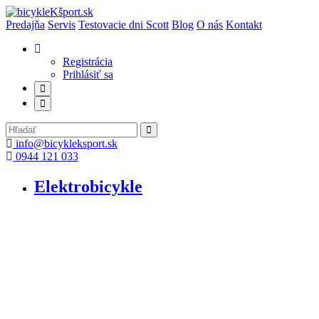
Predajňa
Servis
Testovacie dni Scott
Blog
O nás
Kontakt
Registrácia
Prihlásiť sa
info@bicykleksport.sk
0944 121 033
Elektrobicykle