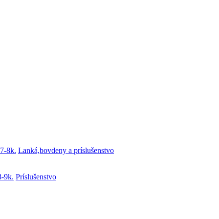
7-8k.
Lanká,bovdeny a príslušenstvo
8-9k.
Príslušenstvo