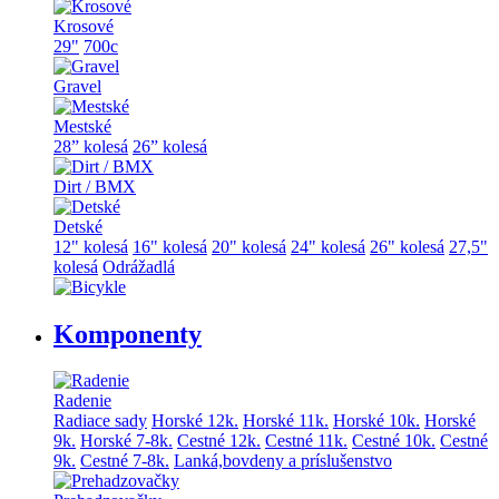
Krosové
29"
700c
Gravel
Mestské
28” kolesá
26” kolesá
Dirt / BMX
Detské
12" kolesá
16" kolesá
20" kolesá
24" kolesá
26" kolesá
27,5"
kolesá
Odrážadlá
Komponenty
Radenie
Radiace sady
Horské 12k.
Horské 11k.
Horské 10k.
Horské
9k.
Horské 7-8k.
Cestné 12k.
Cestné 11k.
Cestné 10k.
Cestné
9k.
Cestné 7-8k.
Lanká,bovdeny a príslušenstvo