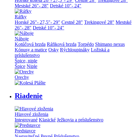
Horské kolesá 26"- 27,5"- 29"
Cestné 28"
Trekingové 28"
Mestské 26"- 28"
Detské 10"- 24"
Ráfky
Horské 26"- 27,5"- 29"
Cestné 28"
Trekingové 28"
Mestské
26"- 28"
Detské 10"- 24"
Náboje
Kotúčová brzda
Ráfiková brzda
Torpédo
Shimano nexus
Kónusy a matice
Osky
Rýchloupináky
Ložiská a
príslušenstvo
Špice, niple
Špice
Niple
Orechy
Riadenie
Hlavové zloženia
Integrované
Klasické
Ježkovia a príslušenstvo
Predstavce
Nastaviteľné
Pevné
Príslušenstvo