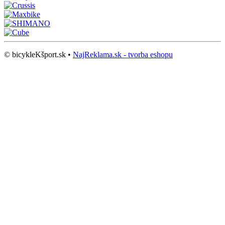
© bicykleKšport.sk •
NajReklama.sk - tvorba eshopu