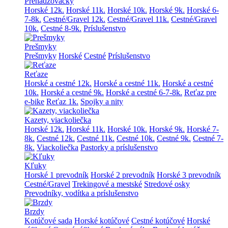
Prehadzovačky
Horské 12k.
Horské 11k.
Horské 10k.
Horské 9k.
Horské 6-
7-8k.
Cestné/Gravel 12k.
Cestné/Gravel 11k.
Cestné/Gravel
10k.
Cestné 8-9k.
Príslušenstvo
Prešmyky
Prešmyky
Horské
Cestné
Príslušenstvo
Reťaze
Horské a cestné 12k.
Horské a cestné 11k.
Horské a cestné
10k.
Horské a cestné 9k.
Horské a cestné 6-7-8k.
Reťaz pre
e-bike
Reťaz 1k.
Spojky a nity
Kazety, viackoliečka
Horské 12k.
Horské 11k.
Horské 10k.
Horské 9k.
Horské 7-
8k.
Cestné 12k.
Cestné 11k.
Cestné 10k.
Cestné 9k.
Cestné 7-
8k.
Viackoliečka
Pastorky a príslušenstvo
Kľuky
Horské 1 prevodník
Horské 2 prevodník
Horské 3 prevodník
Cestné/Gravel
Trekingové a mestské
Stredové osky
Prevodníky, vodítka a príslušenstvo
Brzdy
Kotúčové sada
Horské kotúčové
Cestné kotúčové
Horské