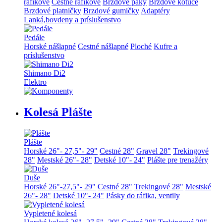
ráfikové
Cestné ráfikové
Brzdové páky
Brzdové kotúče
Brzdové platničky
Brzdové gumičky
Adaptéry
Lanká,bovdeny a príslušenstvo
Pedále
Horské nášlapné
Cestné nášlapné
Ploché
Kufre a
príslušenstvo
Shimano Di2
Elektro
Kolesá Plášte
Plášte
Horské 26"- 27,5"- 29"
Cestné 28"
Gravel 28"
Trekingové
28"
Mestské 26"- 28"
Detské 10"- 24"
Plášte pre trenažéry
Duše
Horské 26"-27,5"- 29"
Cestné 28"
Trekingové 28"
Mestské
26"- 28"
Detské 10"- 24"
Pásky do ráfika, ventily
Vypletené kolesá