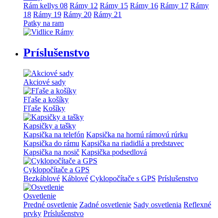
Rám kellys 08
Rámy 12
Rámy 15
Rámy 16
Rámy 17
Rámy
18
Rámy 19
Rámy 20
Rámy 21
Patky na ram
Príslušenstvo
Akciové sady
Fľaše a košíky
Fľaše
Košíky
Kapsičky a tašky
Kapsička na telefón
Kapsička na hornú rámovú rúrku
Kapsička do rámu
Kapsička na riadidlá a predstavec
Kapsička na nosič
Kapsička podsedlová
Cyklopočítače a GPS
Bezkáblové
Káblové
Cyklopočítače s GPS
Príslušenstvo
Osvetlenie
Predné osvetlenie
Zadné osvetlenie
Sady osvetlenia
Reflexné
prvky
Príslušenstvo