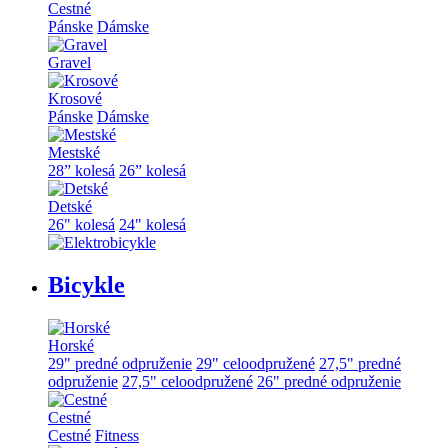
Cestné
Pánske
Dámske
Gravel
Krosové
Pánske
Dámske
Mestské
28” kolesá
26” kolesá
Detské
26" kolesá
24" kolesá
Bicykle
Horské
29" predné odpruženie
29" celoodpružené
27,5" predné
odpruženie
27,5" celoodpružené
26" predné odpruženie
Cestné
Cestné
Fitness