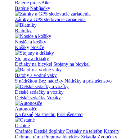
Batérie pre e-Bike
Batérie
Nabíjačky
Zámky a GPS sledovacie zariadenia
Blatníky
Nosiče a košíky
Košíky
Nosiče
Stojany a držiaky
Držiaky na bicykel
Stojany na bicykel
Batohy a vodné vaky
S nádržkou
Bez nádržky
Nádržky a príslušenstvo
Detské sedačky a vozíky
Detské sedačky
Vozíky
Autonosiče
Na ťažné
Na strechu
Príslušenstvo
Ostatné
Chrániče
Detské doplnky
Držiaky na telefón
Kamery
Ochrana rámu
Preprava bicyklov
Zrkadlá
Zvončeky