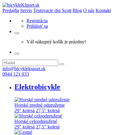
Predajňa
Servis
Testovacie dni Scott
Blog
O nás
Kontakt
Registrácia
Prihlásiť sa
Váš nákupný košík je prázdny!
info@bicykleksport.sk
0944 121 033
Elektrobicykle
Horské predné odpruženie
29" kolesá
27,5" kolesá
Horské celoodpružené
29” kolesá
27,5” kolesá