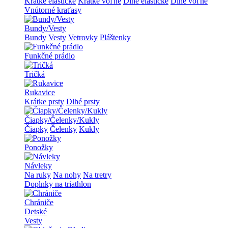
Krátke elastické
Krátke voľné
Dlhé elastické
Dlhé voľné
Vnútorné kraťasy
Bundy/Vesty
Bundy
Vesty
Vetrovky
Pláštenky
Funkčné prádlo
Tričká
Rukavice
Krátke prsty
Dlhé prsty
Čiapky/Čelenky/Kukly
Čiapky
Čelenky
Kukly
Ponožky
Návleky
Na ruky
Na nohy
Na tretry
Doplnky na triathlon
Chrániče
Detské
Vesty