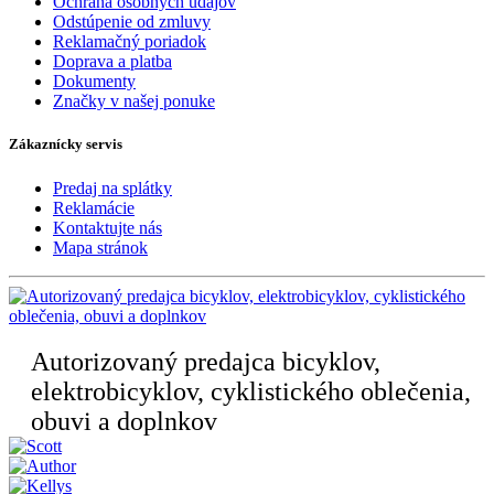
Ochrana osobných údajov
Odstúpenie od zmluvy
Reklamačný poriadok
Doprava a platba
Dokumenty
Značky v našej ponuke
Zákaznícky servis
Predaj na splátky
Reklamácie
Kontaktujte nás
Mapa stránok
Autorizovaný predajca bicyklov,
elektrobicyklov, cyklistického oblečenia,
obuvi a doplnkov