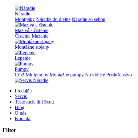
Náradie
Montpáky
Náradie do dielne
Náradie so sebou
Mazivá a čistenie
Čistenie
Mazanie
Montážne stojany
Lepenie
Pumpy
CO2
Minipumpy
Montážne pumpy
Na vidlice
Príslušenstvo
Predajňa
Servis
Testovacie dni Scott
Blog
O nás
Kontakt
Filter