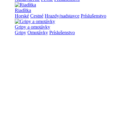
Riadítka
Horské
Cestné
Hrazdy/nadstavce
Príslušenstvo
Gripy a omotávky
Gripy
Omotávky
Príslušenstvo