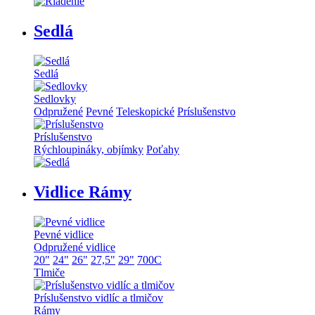
Sedlá
Sedlá
Sedlovky
Odpružené
Pevné
Teleskopické
Príslušenstvo
Príslušenstvo
Rýchloupináky, objímky
Poťahy
Vidlice Rámy
Pevné vidlice
Odpružené vidlice
20"
24"
26"
27,5"
29"
700C
Tlmiče
Príslušenstvo vidlíc a tlmičov
Rámy