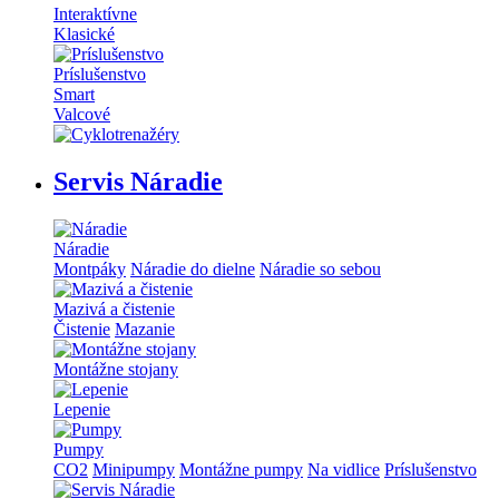
Interaktívne
Klasické
Príslušenstvo
Smart
Valcové
Servis Náradie
Náradie
Montpáky
Náradie do dielne
Náradie so sebou
Mazivá a čistenie
Čistenie
Mazanie
Montážne stojany
Lepenie
Pumpy
CO2
Minipumpy
Montážne pumpy
Na vidlice
Príslušenstvo