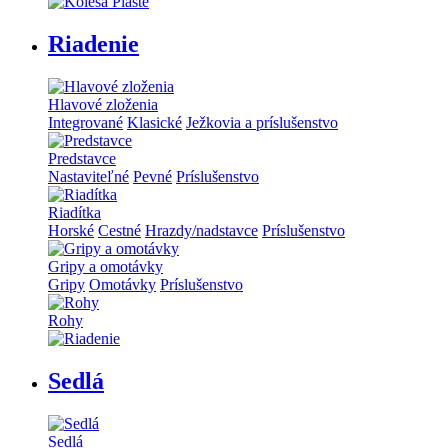
Riadenie
Hlavové zloženia
Integrované
Klasické
Ježkovia a príslušenstvo
Predstavce
Nastaviteľné
Pevné
Príslušenstvo
Riadítka
Horské
Cestné
Hrazdy/nadstavce
Príslušenstvo
Gripy a omotávky
Gripy
Omotávky
Príslušenstvo
Rohy
Sedlá
Sedlá