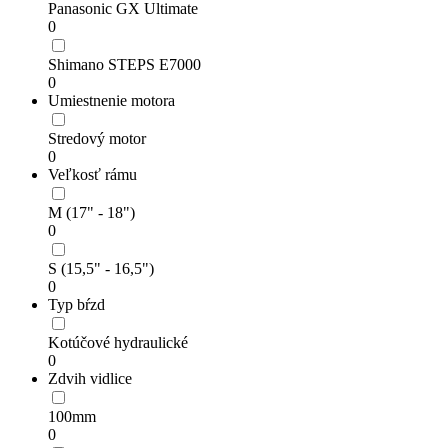
Panasonic GX Ultimate
0
Shimano STEPS E7000
0
Umiestnenie motora
Stredový motor
0
Veľkosť rámu
M (17" - 18")
0
S (15,5" - 16,5")
0
Typ bŕzd
Kotúčové hydraulické
0
Zdvih vidlice
100mm
0