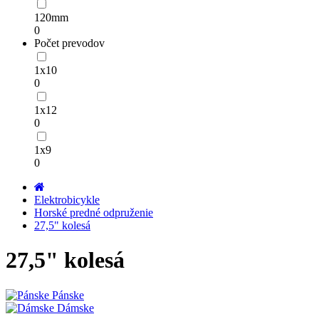
120mm
0
Počet prevodov
1x10
0
1x12
0
1x9
0
Elektrobicykle
Horské predné odpruženie
27,5" kolesá
27,5" kolesá
Pánske
Dámske