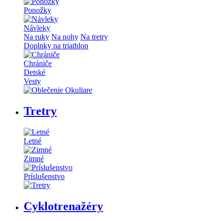
Ponožky
Návleky
Na ruky
Na nohy
Na tretry
Doplnky na triathlon
Chrániče
Detské
Vesty
Tretry
Letné
Zimné
Príslušenstvo
Cyklotrenažéry