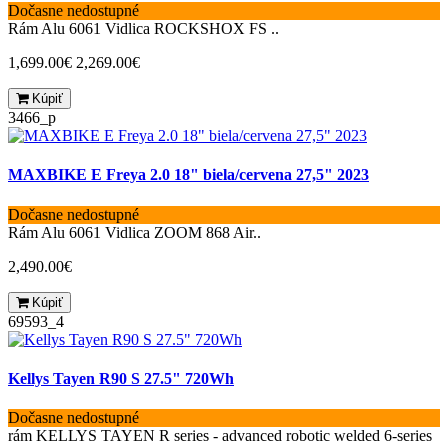
Dočasne nedostupné
Rám Alu 6061 Vidlica ROCKSHOX FS ..
1,699.00€
2,269.00€
Kúpiť
3466_p
MAXBIKE E Freya 2.0 18" biela/cervena 27,5" 2023
Dočasne nedostupné
Rám Alu 6061 Vidlica ZOOM 868 Air..
2,490.00€
Kúpiť
69593_4
Kellys Tayen R90 S 27.5" 720Wh
Dočasne nedostupné
rám KELLYS TAYEN R series - advanced robotic welded 6-series