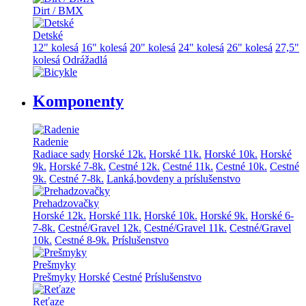
Dirt / BMX
Detské
12" kolesá
16" kolesá
20" kolesá
24" kolesá
26" kolesá
27,5"
kolesá
Odrážadlá
Komponenty
Radenie
Radiace sady
Horské 12k.
Horské 11k.
Horské 10k.
Horské
9k.
Horské 7-8k.
Cestné 12k.
Cestné 11k.
Cestné 10k.
Cestné
9k.
Cestné 7-8k.
Lanká,bovdeny a príslušenstvo
Prehadzovačky
Horské 12k.
Horské 11k.
Horské 10k.
Horské 9k.
Horské 6-
7-8k.
Cestné/Gravel 12k.
Cestné/Gravel 11k.
Cestné/Gravel
10k.
Cestné 8-9k.
Príslušenstvo
Prešmyky
Prešmyky
Horské
Cestné
Príslušenstvo
Reťaze