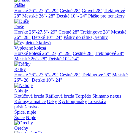
Plášte
Horské 26"- 27,5"- 29"
Cestné 28"
Gravel 28"
Trekingové
28"
Mestské 26"- 28"
Detské 10"- 24"
Plášte pre trenažéry
Duše
Horské 26"-27,5"- 29"
Cestné 28"
Trekingové 28"
Mestské
26"- 28"
Detské 10"- 24"
Pásky do ráfika, ventily
Vypletené kolesá
Horské kolesá 26"- 27,5"- 29"
Cestné 28"
Trekingové 28"
Mestské 26"- 28"
Detské 10"- 24"
Ráfky
Horské 26"- 27,5"- 29"
Cestné 28"
Trekingové 28"
Mestské
26"- 28"
Detské 10"- 24"
Náboje
Kotúčová brzda
Ráfiková brzda
Torpédo
Shimano nexus
Kónusy a matice
Osky
Rýchloupináky
Ložiská a
príslušenstvo
Špice, niple
Špice
Niple
Orechy