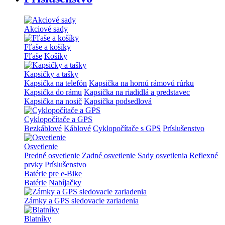
Akciové sady
Fľaše a košíky
Fľaše
Košíky
Kapsičky a tašky
Kapsička na telefón
Kapsička na hornú rámovú rúrku
Kapsička do rámu
Kapsička na riadidlá a predstavec
Kapsička na nosič
Kapsička podsedlová
Cyklopočítače a GPS
Bezkáblové
Káblové
Cyklopočítače s GPS
Príslušenstvo
Osvetlenie
Predné osvetlenie
Zadné osvetlenie
Sady osvetlenia
Reflexné
prvky
Príslušenstvo
Batérie pre e-Bike
Batérie
Nabíjačky
Zámky a GPS sledovacie zariadenia
Blatníky