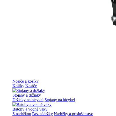
Nosiče a košíky
Košíky
Nosiče
Stojany a držiaky
Držiaky na bicykel
Stojany na bicykel
Batohy a vodné vaky
S nádržkou
Bez nádržky
Nádržky a príslušenstvo