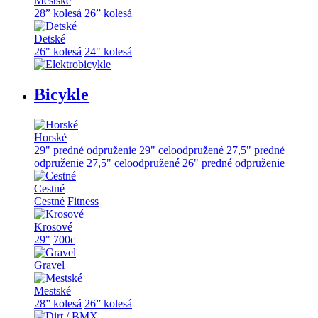
Mestské
28” kolesá
26” kolesá
Detské
26" kolesá
24" kolesá
Bicykle
Horské
29" predné odpruženie
29" celoodpružené
27,5" predné
odpruženie
27,5" celoodpružené
26" predné odpruženie
Cestné
Cestné
Fitness
Krosové
29"
700c
Gravel
Mestské
28” kolesá
26” kolesá