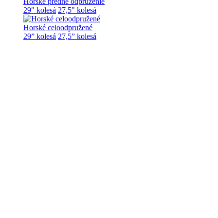
Horské predné odpruženie
29" kolesá
27,5" kolesá
Horské celoodpružené
29” kolesá
27,5” kolesá