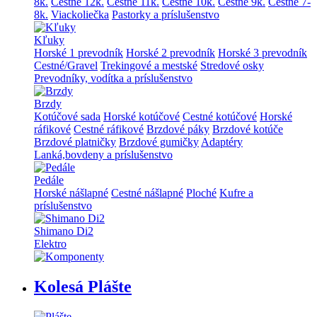
8k.
Cestné 12k.
Cestné 11k.
Cestné 10k.
Cestné 9k.
Cestné 7-
8k.
Viackoliečka
Pastorky a príslušenstvo
Kľuky
Horské 1 prevodník
Horské 2 prevodník
Horské 3 prevodník
Cestné/Gravel
Trekingové a mestské
Stredové osky
Prevodníky, vodítka a príslušenstvo
Brzdy
Kotúčové sada
Horské kotúčové
Cestné kotúčové
Horské
ráfikové
Cestné ráfikové
Brzdové páky
Brzdové kotúče
Brzdové platničky
Brzdové gumičky
Adaptéry
Lanká,bovdeny a príslušenstvo
Pedále
Horské nášlapné
Cestné nášlapné
Ploché
Kufre a
príslušenstvo
Shimano Di2
Elektro
Kolesá Plášte