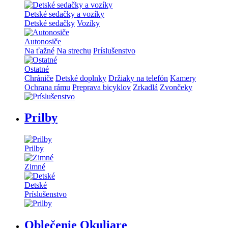
Detské sedačky a vozíky
Detské sedačky
Vozíky
Autonosiče
Na ťažné
Na strechu
Príslušenstvo
Ostatné
Chrániče
Detské doplnky
Držiaky na telefón
Kamery
Ochrana rámu
Preprava bicyklov
Zrkadlá
Zvončeky
Prilby
Prilby
Zimné
Detské
Príslušenstvo
Oblečenie Okuliare