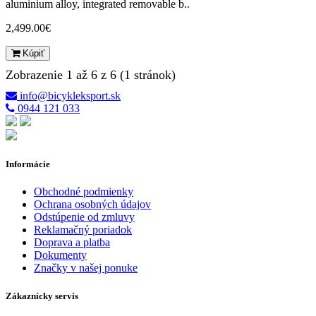
aluminium alloy, integrated removable b..
2,499.00€
Kúpiť
Zobrazenie 1 až 6 z 6 (1 stránok)
info@bicykleksport.sk
0944 121 033
Informácie
Obchodné podmienky
Ochrana osobných údajov
Odstúpenie od zmluvy
Reklamačný poriadok
Doprava a platba
Dokumenty
Značky v našej ponuke
Zákaznícky servis