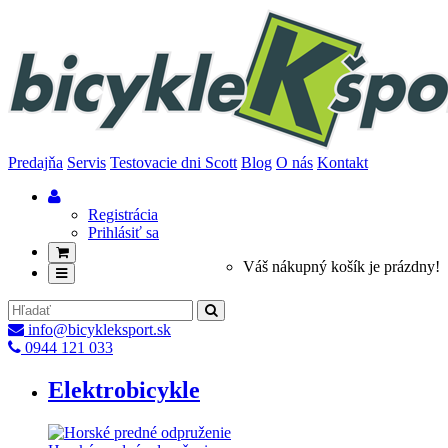
Predajňa
Servis
Testovacie dni Scott
Blog
O nás
Kontakt
Registrácia
Prihlásiť sa
Váš nákupný košík je prázdny!
info@bicykleksport.sk
0944 121 033
Elektrobicykle