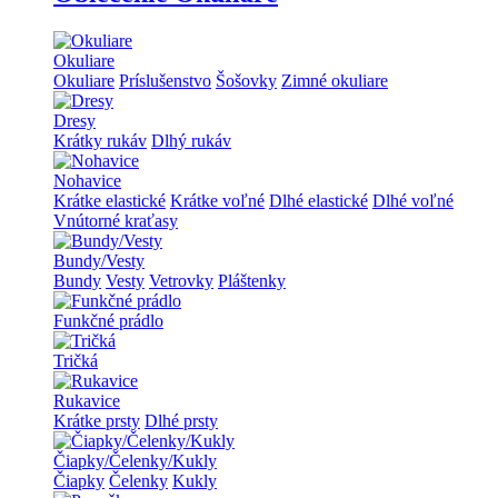
Okuliare
Okuliare
Príslušenstvo
Šošovky
Zimné okuliare
Dresy
Krátky rukáv
Dlhý rukáv
Nohavice
Krátke elastické
Krátke voľné
Dlhé elastické
Dlhé voľné
Vnútorné kraťasy
Bundy/Vesty
Bundy
Vesty
Vetrovky
Pláštenky
Funkčné prádlo
Tričká
Rukavice
Krátke prsty
Dlhé prsty
Čiapky/Čelenky/Kukly
Čiapky
Čelenky
Kukly