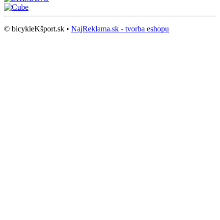
© bicykleKšport.sk •
NajReklama.sk - tvorba eshopu