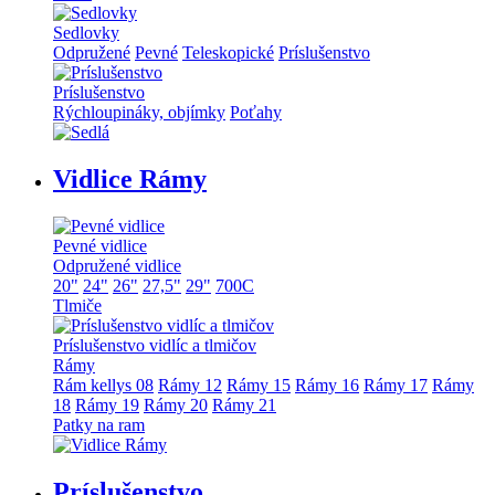
Sedlovky
Odpružené
Pevné
Teleskopické
Príslušenstvo
Príslušenstvo
Rýchloupináky, objímky
Poťahy
Vidlice Rámy
Pevné vidlice
Odpružené vidlice
20"
24"
26"
27,5"
29"
700C
Tlmiče
Príslušenstvo vidlíc a tlmičov
Rámy
Rám kellys 08
Rámy 12
Rámy 15
Rámy 16
Rámy 17
Rámy
18
Rámy 19
Rámy 20
Rámy 21
Patky na ram
Príslušenstvo