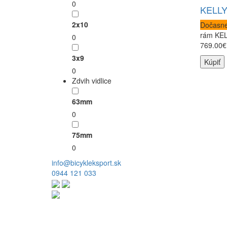
0
KELLY
2x10
Dočasne
rám KELL
0
769.00€
3x9
Kúpiť
0
Zdvih vidlice
63mm
0
75mm
0
info@bicykleksport.sk
0944 121 033