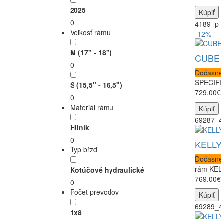
2025
Kúpiť
0
4189_p
Veľkosť rámu
-12%
M (17" - 18")
CUBE N
0
Dočasne
ŠPECIFI
S (15,5" - 16,5")
729.00€
0
Materiál rámu
Kúpiť
69287_
Hliník
0
KELLY
Typ bŕzd
Dočasne
rám KELL
Kotúčové hydraulické
769.00€
0
Počet prevodov
Kúpiť
69289_
1x8