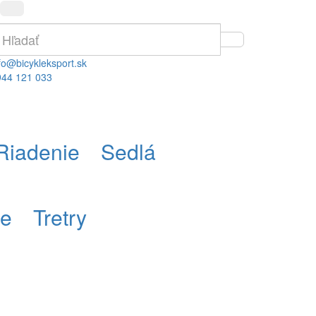
fo@bicykleksport.sk
944 121 033
Riadenie
Sedlá
re
Tretry