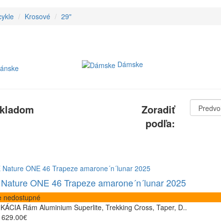
cykle
Krosové
29"
Dámske
ánske
Zoradiť
kladom
podľa:
Nature ONE 46 Trapeze amarone´n´lunar 2025
 nedostupné
KÁCIA Rám Aluminium Superlite, Trekking Cross, Taper, D..
629.00€