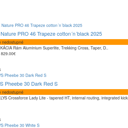
ature PRO 46 Trapeze cotton´n´black 2025
 nedostupné
KÁCIA Rám Aluminium Superlite, Trekking Cross, Taper, D..
829.00€
4
S Pheebe 30 Dark Red S
 nedostupné
YS Crossforce Lady Lite - tapered HT, internal routing, integrated kick
4