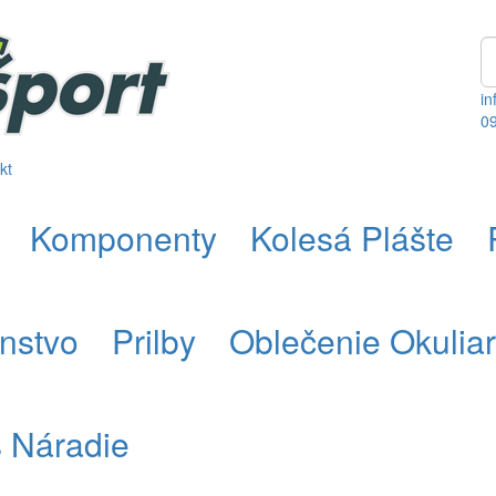
in
0
kt
Komponenty
Kolesá Plášte
enstvo
Prilby
Oblečenie Okulia
s Náradie