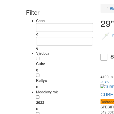
Bi
Filter
29"
Cena
€ -
P
€
Výrobca
S
Cube
0
4190_p
Kellys
-13%
0
Modelový rok
CUBE 
Dočasne
2022
ŠPECIFI
0
549.00€