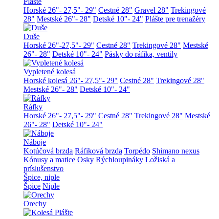
Plášte
Horské 26"- 27,5"- 29"
Cestné 28"
Gravel 28"
Trekingové
28"
Mestské 26"- 28"
Detské 10"- 24"
Plášte pre trenažéry
Duše
Horské 26"-27,5"- 29"
Cestné 28"
Trekingové 28"
Mestské
26"- 28"
Detské 10"- 24"
Pásky do ráfika, ventily
Vypletené kolesá
Horské kolesá 26"- 27,5"- 29"
Cestné 28"
Trekingové 28"
Mestské 26"- 28"
Detské 10"- 24"
Ráfky
Horské 26"- 27,5"- 29"
Cestné 28"
Trekingové 28"
Mestské
26"- 28"
Detské 10"- 24"
Náboje
Kotúčová brzda
Ráfiková brzda
Torpédo
Shimano nexus
Kónusy a matice
Osky
Rýchloupináky
Ložiská a
príslušenstvo
Špice, niple
Špice
Niple
Orechy