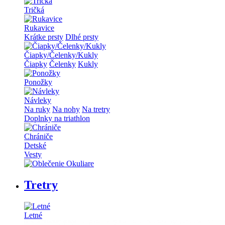
Tričká
Rukavice
Krátke prsty
Dlhé prsty
Čiapky/Čelenky/Kukly
Čiapky
Čelenky
Kukly
Ponožky
Návleky
Na ruky
Na nohy
Na tretry
Doplnky na triathlon
Chrániče
Detské
Vesty
Tretry
Letné