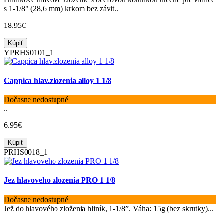
s 1-1/8" (28,6 mm) krkom bez závit..
18.95€
Kúpiť
YPRHS0101_1
Cappica hlav.zlozenia alloy 1 1/8
Dočasne nedostupné
..
6.95€
Kúpiť
PRHS0018_1
Jez hlavoveho zlozenia PRO 1 1/8
Dočasne nedostupné
Jež do hlavového zloženia hliník, 1-1/8”. Váha: 15g (bez skrutky)...