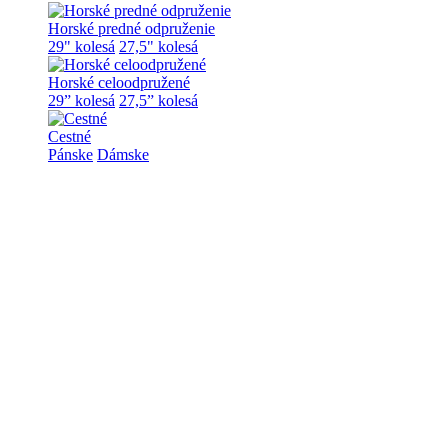
Horské predné odpruženie
29" kolesá
27,5" kolesá
Horské celoodpružené
29” kolesá
27,5” kolesá
Cestné
Pánske
Dámske