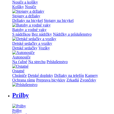
Nosiče a košíky
Košíky
Nosiče
Stojany a držiaky
Držiaky na bicykel
Stojany na bicykel
Batohy a vodné vaky
S nádržkou
Bez nádržky
Nádržky a príslušenstvo
Detské sedačky a vozíky
Detské sedačky
Vozíky
Autonosiče
Na ťažné
Na strechu
Príslušenstvo
Ostatné
Chrániče
Detské doplnky
Držiaky na telefón
Kamery
Ochrana rámu
Preprava bicyklov
Zrkadlá
Zvončeky
Prilby
Prilby