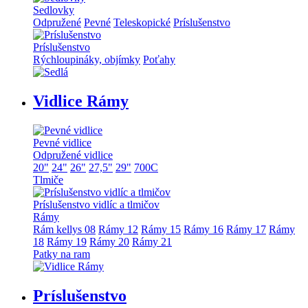
Sedlovky
Odpružené
Pevné
Teleskopické
Príslušenstvo
Príslušenstvo
Rýchloupináky, objímky
Poťahy
Vidlice Rámy
Pevné vidlice
Odpružené vidlice
20"
24"
26"
27,5"
29"
700C
Tlmiče
Príslušenstvo vidlíc a tlmičov
Rámy
Rám kellys 08
Rámy 12
Rámy 15
Rámy 16
Rámy 17
Rámy
18
Rámy 19
Rámy 20
Rámy 21
Patky na ram
Príslušenstvo