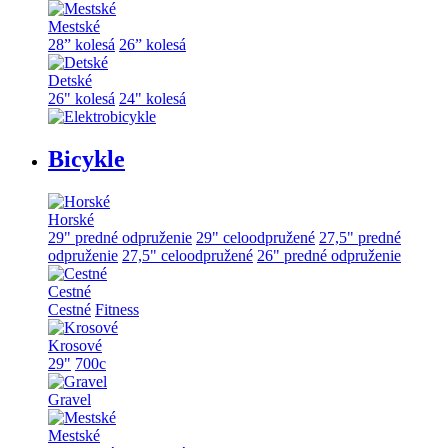
Mestské
28” kolesá
26” kolesá
Detské
26" kolesá
24" kolesá
Bicykle
Horské
29" predné odpruženie
29" celoodpružené
27,5" predné
odpruženie
27,5" celoodpružené
26" predné odpruženie
Cestné
Cestné
Fitness
Krosové
29"
700c
Gravel
Mestské