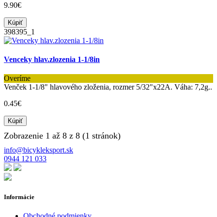
9.90€
Kúpiť
398395_1
Venceky hlav.zlozenia 1-1/8in
Overíme
Venček 1-1/8" hlavového zloženia, rozmer 5/32"x22A. Váha: 7,2g..
0.45€
Kúpiť
Zobrazenie 1 až 8 z 8 (1 stránok)
info@bicykleksport.sk
0944 121 033
Informácie
Obchodné podmienky