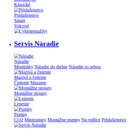
Klasické
Príslušenstvo
Smart
Valcové
Servis Náradie
Náradie
Montpáky
Náradie do dielne
Náradie so sebou
Mazivá a čistenie
Čistenie
Mazanie
Montážne stojany
Lepenie
Pumpy
CO2
Minipumpy
Montážne pumpy
Na vidlice
Príslušenstvo