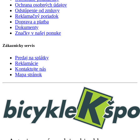
Ochrana osobných údajov
Odstúpenie od zmluvy
Reklamačný poriadok
Doprava a platba
Dokumenty
Značky v našej ponuke
Zákaznícky servis
Predaj na splátky
Reklamácie
Kontaktujte nás
Mapa stránok