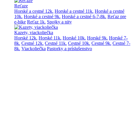
Reťaze
Horské a cestné 12k.
Horské a cestné 11k.
Horské a cestné
10k.
Horské a cestné 9k.
Horské a cestné 6-7-8k.
Reťaz pre
e-bike
Reťaz 1k.
Spojky a nity
Kazety, viackoliečka
Horské 12k.
Horské 11k.
Horské 10k.
Horské 9k.
Horské 7-
8k.
Cestné 12k.
Cestné 11k.
Cestné 10k.
Cestné 9k.
Cestné 7-
8k.
Viackoliečka
Pastorky a príslušenstvo