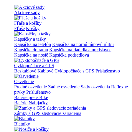
Akciové sady
Fľaše a košíky
Fľaše
Košíky
Kapsičky a tašky
Kapsička na telefón
Kapsička na hornú rámovú rúrku
Kapsička do rámu
Kapsička na riadidlá a predstavec
Kapsička na nosič
Kapsička podsedlová
Cyklopočítače a GPS
Bezkáblové
Káblové
Cyklopočítače s GPS
Príslušenstvo
Osvetlenie
Predné osvetlenie
Zadné osvetlenie
Sady osvetlenia
Reflexné
prvky
Príslušenstvo
Batérie pre e-Bike
Batérie
Nabíjačky
Zámky a GPS sledovacie zariadenia
Blatníky