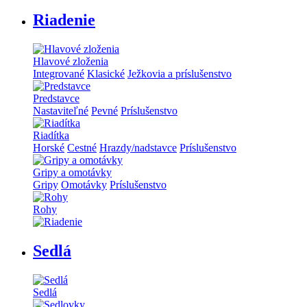
Riadenie
Hlavové zloženia
Integrované
Klasické
Ježkovia a príslušenstvo
Predstavce
Nastaviteľné
Pevné
Príslušenstvo
Riadítka
Horské
Cestné
Hrazdy/nadstavce
Príslušenstvo
Gripy a omotávky
Gripy
Omotávky
Príslušenstvo
Rohy
Sedlá
Sedlá