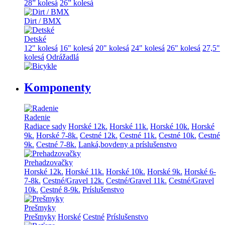
28” kolesá
26” kolesá
Dirt / BMX
Detské
12" kolesá
16" kolesá
20" kolesá
24" kolesá
26" kolesá
27,5"
kolesá
Odrážadlá
Komponenty
Radenie
Radiace sady
Horské 12k.
Horské 11k.
Horské 10k.
Horské
9k.
Horské 7-8k.
Cestné 12k.
Cestné 11k.
Cestné 10k.
Cestné
9k.
Cestné 7-8k.
Lanká,bovdeny a príslušenstvo
Prehadzovačky
Horské 12k.
Horské 11k.
Horské 10k.
Horské 9k.
Horské 6-
7-8k.
Cestné/Gravel 12k.
Cestné/Gravel 11k.
Cestné/Gravel
10k.
Cestné 8-9k.
Príslušenstvo
Prešmyky
Prešmyky
Horské
Cestné
Príslušenstvo