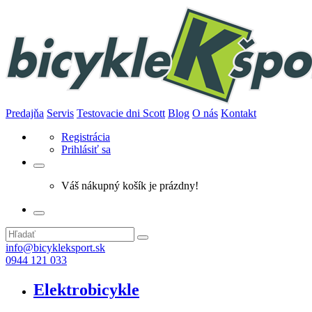
Predajňa
Servis
Testovacie dni Scott
Blog
O nás
Kontakt
Registrácia
Prihlásiť sa
Váš nákupný košík je prázdny!
info@bicykleksport.sk
0944 121 033
Elektrobicykle