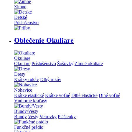
Zimné
Detské
Príslušenstvo
Oblečenie Okuliare
Okuliare
Okuliare
Príslušenstvo
Šošovky
Zimné okuliare
Dresy
Krátky rukáv
Dlhý rukáv
Nohavice
Krátke elastické
Krátke voľné
Dlhé elastické
Dlhé voľné
Vnútorné kraťasy
Bundy/Vesty
Bundy
Vesty
Vetrovky
Pláštenky
Funkčné prádlo