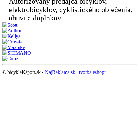
Autorizovaný predajca bicyklov,
elektrobicyklov, cyklistického oblečenia,
obuvi a doplnkov
© bicykleKšport.sk •
NajReklama.sk - tvorba eshopu