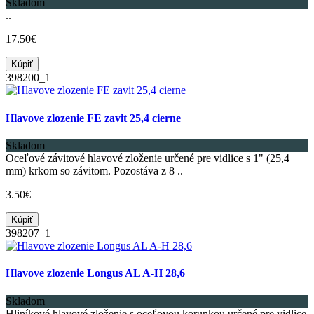
Skladom
..
17.50€
Kúpiť
398200_1
Hlavove zlozenie FE zavit 25,4 cierne
Skladom
Oceľové závitové hlavové zloženie určené pre vidlice s 1" (25,4
mm) krkom so závitom. Pozostáva z 8 ..
3.50€
Kúpiť
398207_1
Hlavove zlozenie Longus AL A-H 28,6
Skladom
Hliníkové hlavové zloženie s oceľovou korunkou určené pre vidlice