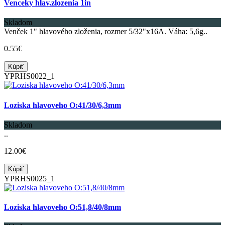
Venceky hlav.zlozenia 1in
Skladom
Venček 1" hlavového zloženia, rozmer 5/32"x16A. Váha: 5,6g..
0.55€
Kúpiť
YPRHS0022_1
Loziska hlavoveho O:41/30/6,3mm
Skladom
..
12.00€
Kúpiť
YPRHS0025_1
Loziska hlavoveho O:51,8/40/8mm