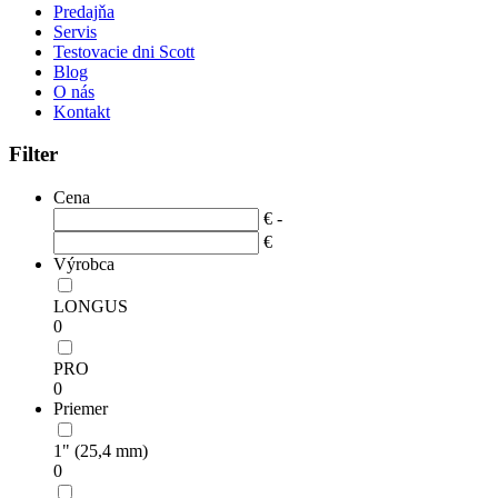
Predajňa
Servis
Testovacie dni Scott
Blog
O nás
Kontakt
Filter
Cena
€ -
€
Výrobca
LONGUS
0
PRO
0
Priemer
1" (25,4 mm)
0