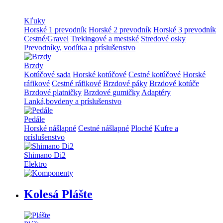
Kľuky
Horské 1 prevodník
Horské 2 prevodník
Horské 3 prevodník
Cestné/Gravel
Trekingové a mestské
Stredové osky
Prevodníky, vodítka a príslušenstvo
Brzdy
Kotúčové sada
Horské kotúčové
Cestné kotúčové
Horské
ráfikové
Cestné ráfikové
Brzdové páky
Brzdové kotúče
Brzdové platničky
Brzdové gumičky
Adaptéry
Lanká,bovdeny a príslušenstvo
Pedále
Horské nášlapné
Cestné nášlapné
Ploché
Kufre a
príslušenstvo
Shimano Di2
Elektro
Kolesá Plášte