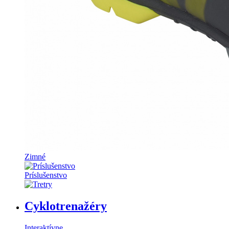
Zimné
Príslušenstvo
Cyklotrenažéry
Interaktívne