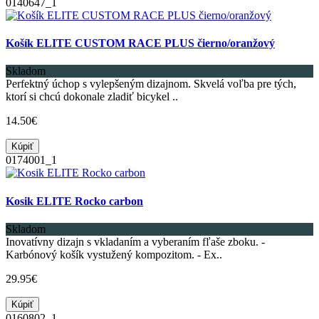
0140647_1
Košík ELITE CUSTOM RACE PLUS čierno/oranžový
Skladom
Perfektný úchop s vylepšeným dizajnom. Skvelá voľba pre tých,
ktorí si chcú dokonale zladiť bicykel ..
14.50€
Kúpiť
0174001_1
Kosik ELITE Rocko carbon
Skladom
Inovatívny dizajn s vkladaním a vyberaním fľaše zboku. -
Karbónový košík vystužený kompozitom. - Ex..
29.95€
Kúpiť
0160802_1