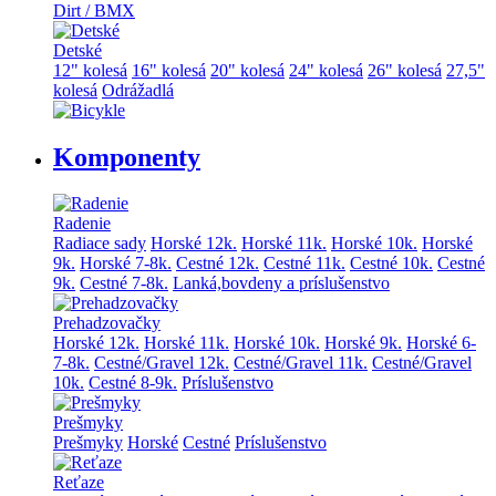
Dirt / BMX
Detské
12" kolesá
16" kolesá
20" kolesá
24" kolesá
26" kolesá
27,5"
kolesá
Odrážadlá
Komponenty
Radenie
Radiace sady
Horské 12k.
Horské 11k.
Horské 10k.
Horské
9k.
Horské 7-8k.
Cestné 12k.
Cestné 11k.
Cestné 10k.
Cestné
9k.
Cestné 7-8k.
Lanká,bovdeny a príslušenstvo
Prehadzovačky
Horské 12k.
Horské 11k.
Horské 10k.
Horské 9k.
Horské 6-
7-8k.
Cestné/Gravel 12k.
Cestné/Gravel 11k.
Cestné/Gravel
10k.
Cestné 8-9k.
Príslušenstvo
Prešmyky
Prešmyky
Horské
Cestné
Príslušenstvo
Reťaze