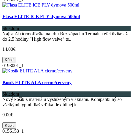
Flasa ELITE ICE FLY dymova 500ml
Skladom
Najľahšia termofľaška na trhu Bez zápachu Termálna efektivita: až
do 2,5 hodiny "High flow valve" te..
14.00€
Kúpiť
0193001_1
Kosik ELITE ALA cierno/cerveny
Skladom
Nový košík z materiálu vystuženým vláknami. Kompatibilný so
všetkými typmi fliaš vďaka flexibilnej k..
9.00€
Kúpiť
0156153_1