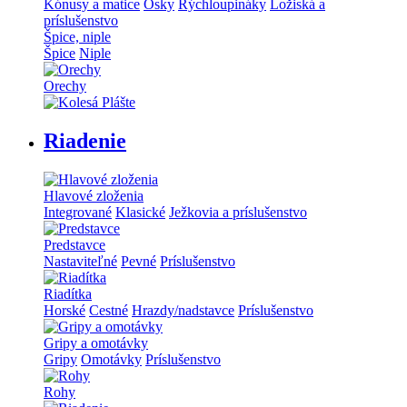
Kónusy a matice
Osky
Rýchloupináky
Ložiská a
príslušenstvo
Špice, niple
Špice
Niple
Orechy
Riadenie
Hlavové zloženia
Integrované
Klasické
Ježkovia a príslušenstvo
Predstavce
Nastaviteľné
Pevné
Príslušenstvo
Riadítka
Horské
Cestné
Hrazdy/nadstavce
Príslušenstvo
Gripy a omotávky
Gripy
Omotávky
Príslušenstvo
Rohy