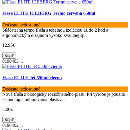
Flasa ELITE ICEBERG Termo cervena 650ml
Dočasne nedostupné
Stláčateľná termo fľaša s tepelnou izoláciou až do 2 hod a
ergonomickým dizajnom vysoko kvalitnej šp..
12.95€
Kúpiť
0190403_1
Flasa ELITE Jet 550ml cierna
Dočasne nedostupné
Nová fľaša z biologicky rozložitelného plasu. Pri výrobe je použitá
technológia odbúravania plastov...
5.00€
Kúpiť
0190402_1