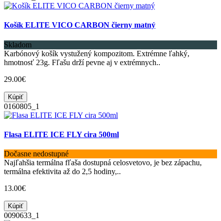
Košík ELITE VICO CARBON čierny matný
Skladom
Karbónový košík vystužený kompozitom. Extrémne ľahký,
hmotnosť 23g. Fľašu drží pevne aj v extrémnych..
29.00€
Kúpiť
0160805_1
Flasa ELITE ICE FLY cira 500ml
Dočasne nedostupné
Najľahšia termálna fľaša dostupná celosvetovo, je bez zápachu,
termálna efektivita až do 2,5 hodiny,..
13.00€
Kúpiť
0090633_1