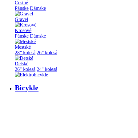
Cestné
Pánske
Dámske
Gravel
Krosové
Pánske
Dámske
Mestské
28” kolesá
26” kolesá
Detské
26" kolesá
24" kolesá
Bicykle