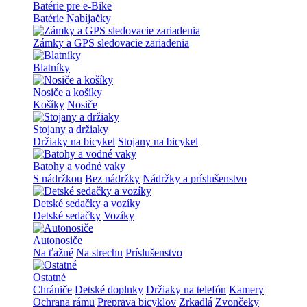
Batérie pre e-Bike
Batérie
Nabíjačky
Zámky a GPS sledovacie zariadenia
Blatníky
Nosiče a košíky
Košíky
Nosiče
Stojany a držiaky
Držiaky na bicykel
Stojany na bicykel
Batohy a vodné vaky
S nádržkou
Bez nádržky
Nádržky a príslušenstvo
Detské sedačky a vozíky
Detské sedačky
Vozíky
Autonosiče
Na ťažné
Na strechu
Príslušenstvo
Ostatné
Chrániče
Detské doplnky
Držiaky na telefón
Kamery
Ochrana rámu
Preprava bicyklov
Zrkadlá
Zvončeky