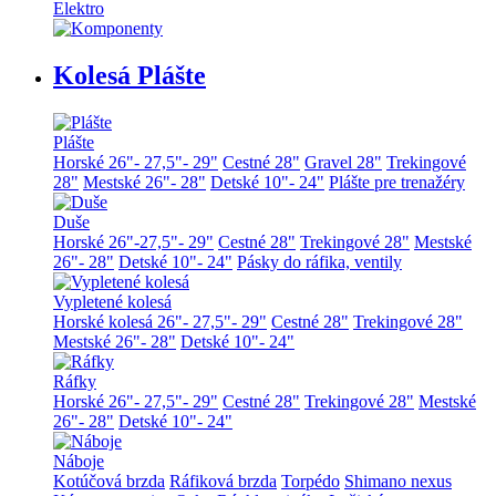
Elektro
Kolesá Plášte
Plášte
Horské 26"- 27,5"- 29"
Cestné 28"
Gravel 28"
Trekingové
28"
Mestské 26"- 28"
Detské 10"- 24"
Plášte pre trenažéry
Duše
Horské 26"-27,5"- 29"
Cestné 28"
Trekingové 28"
Mestské
26"- 28"
Detské 10"- 24"
Pásky do ráfika, ventily
Vypletené kolesá
Horské kolesá 26"- 27,5"- 29"
Cestné 28"
Trekingové 28"
Mestské 26"- 28"
Detské 10"- 24"
Ráfky
Horské 26"- 27,5"- 29"
Cestné 28"
Trekingové 28"
Mestské
26"- 28"
Detské 10"- 24"
Náboje
Kotúčová brzda
Ráfiková brzda
Torpédo
Shimano nexus