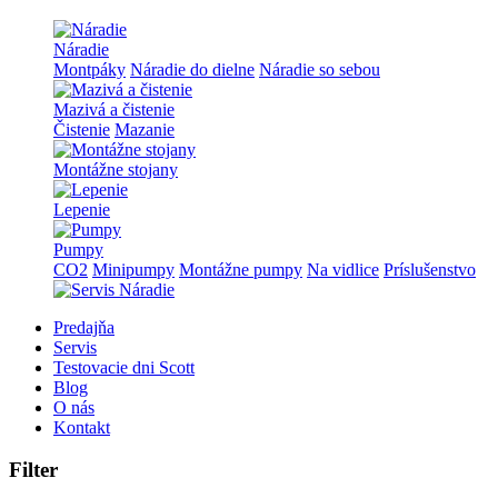
Náradie
Montpáky
Náradie do dielne
Náradie so sebou
Mazivá a čistenie
Čistenie
Mazanie
Montážne stojany
Lepenie
Pumpy
CO2
Minipumpy
Montážne pumpy
Na vidlice
Príslušenstvo
Predajňa
Servis
Testovacie dni Scott
Blog
O nás
Kontakt
Filter