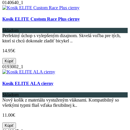
0140640_1
Kosik ELITE Custom Race Plus cierny
Skladom
Perfektný úchop s vylepšeným dizajnom. Skvelá voľba pre tých,
ktorí si chcú dokonale zladiť bicykel ..
14.95€
Kúpiť
0193002_1
Kosik ELITE ALA cierny
Skladom
Nový košík z materiálu vystuženým vláknami. Kompatibilný so
všetkými typmi fliaš vďaka flexibilnej k..
11.00€
Kúpiť