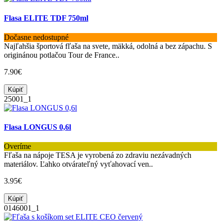
Flasa ELITE TDF 750ml
Dočasne nedostupné
Najľahšia športová fľaša na svete, mäkká, odolná a bez zápachu. S
originánou potlačou Tour de France..
7.90€
Kúpiť
25001_1
Flasa LONGUS 0,6l
Overíme
Fľaša na nápoje TESA je vyrobená zo zdraviu nezávadných
materiálov. Ľahko otvárateľný vyťahovací ven..
3.95€
Kúpiť
0146001_1