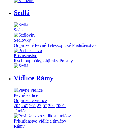
Sedlá
Sedlá
Sedlovky
Odpružené
Pevné
Teleskopické
Príslušenstvo
Príslušenstvo
Rýchloupináky, objímky
Poťahy
Vidlice Rámy
Pevné vidlice
Odpružené vidlice
20"
24"
26"
27,5"
29"
700C
Tlmiče
Príslušenstvo vidlíc a tlmičov
Rámy