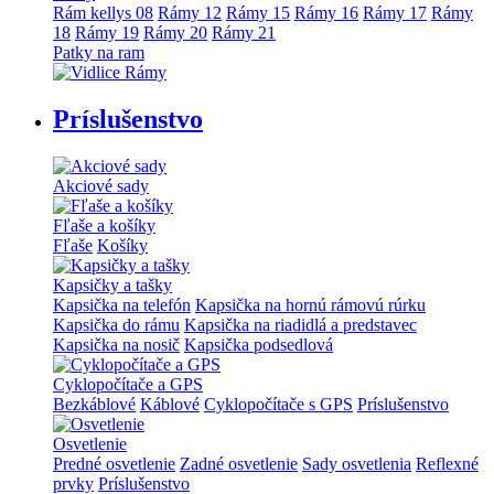
Rám kellys 08
Rámy 12
Rámy 15
Rámy 16
Rámy 17
Rámy
18
Rámy 19
Rámy 20
Rámy 21
Patky na ram
Príslušenstvo
Akciové sady
Fľaše a košíky
Fľaše
Košíky
Kapsičky a tašky
Kapsička na telefón
Kapsička na hornú rámovú rúrku
Kapsička do rámu
Kapsička na riadidlá a predstavec
Kapsička na nosič
Kapsička podsedlová
Cyklopočítače a GPS
Bezkáblové
Káblové
Cyklopočítače s GPS
Príslušenstvo
Osvetlenie
Predné osvetlenie
Zadné osvetlenie
Sady osvetlenia
Reflexné
prvky
Príslušenstvo