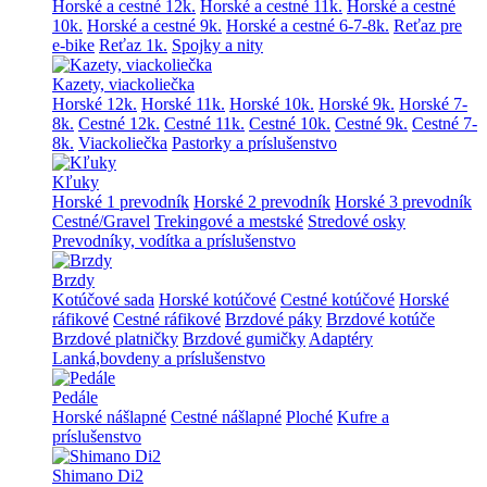
Horské a cestné 12k.
Horské a cestné 11k.
Horské a cestné
10k.
Horské a cestné 9k.
Horské a cestné 6-7-8k.
Reťaz pre
e-bike
Reťaz 1k.
Spojky a nity
Kazety, viackoliečka
Horské 12k.
Horské 11k.
Horské 10k.
Horské 9k.
Horské 7-
8k.
Cestné 12k.
Cestné 11k.
Cestné 10k.
Cestné 9k.
Cestné 7-
8k.
Viackoliečka
Pastorky a príslušenstvo
Kľuky
Horské 1 prevodník
Horské 2 prevodník
Horské 3 prevodník
Cestné/Gravel
Trekingové a mestské
Stredové osky
Prevodníky, vodítka a príslušenstvo
Brzdy
Kotúčové sada
Horské kotúčové
Cestné kotúčové
Horské
ráfikové
Cestné ráfikové
Brzdové páky
Brzdové kotúče
Brzdové platničky
Brzdové gumičky
Adaptéry
Lanká,bovdeny a príslušenstvo
Pedále
Horské nášlapné
Cestné nášlapné
Ploché
Kufre a
príslušenstvo
Shimano Di2