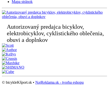
Mapa stránok
Autorizovaný predajca bicyklov,
elektrobicyklov, cyklistického oblečenia,
obuvi a doplnkov
© bicykleKšport.sk •
NajReklama.sk - tvorba eshopu