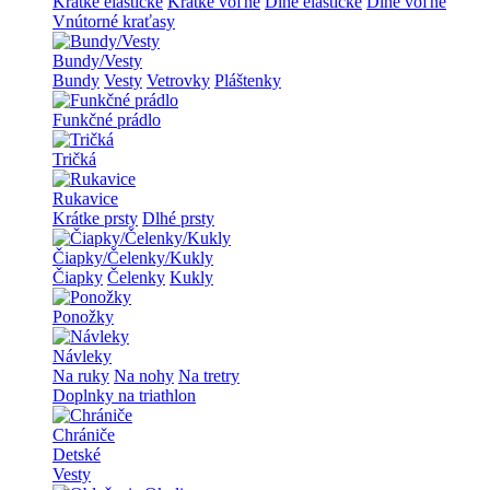
Krátke elastické
Krátke voľné
Dlhé elastické
Dlhé voľné
Vnútorné kraťasy
Bundy/Vesty
Bundy
Vesty
Vetrovky
Pláštenky
Funkčné prádlo
Tričká
Rukavice
Krátke prsty
Dlhé prsty
Čiapky/Čelenky/Kukly
Čiapky
Čelenky
Kukly
Ponožky
Návleky
Na ruky
Na nohy
Na tretry
Doplnky na triathlon
Chrániče
Detské
Vesty