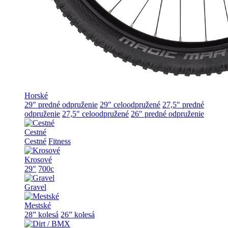
Horské
29" predné odpruženie
29" celoodpružené
27,5" predné
odpruženie
27,5" celoodpružené
26" predné odpruženie
Cestné
Cestné
Fitness
Krosové
29"
700c
Gravel
Mestské
28” kolesá
26” kolesá