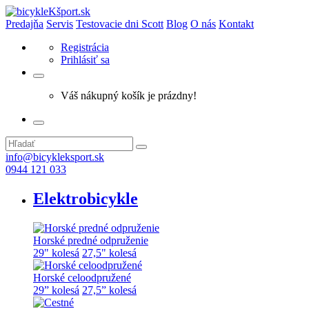
Predajňa
Servis
Testovacie dni Scott
Blog
O nás
Kontakt
Registrácia
Prihlásiť sa
Váš nákupný košík je prázdny!
info@bicykleksport.sk
0944 121 033
Elektrobicykle
Horské predné odpruženie
29" kolesá
27,5" kolesá
Horské celoodpružené
29” kolesá
27,5” kolesá