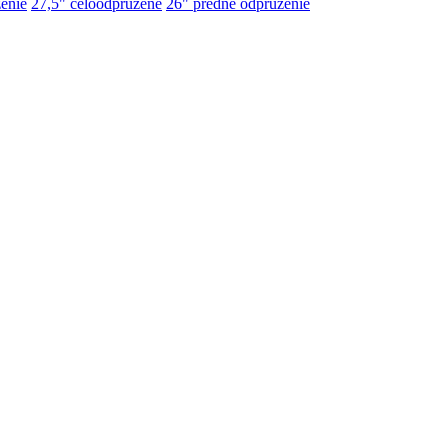
enie
27,5" celoodpružené
26" predné odpruženie