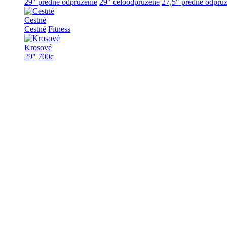
29" predné odpruženie
29" celoodpružené
27,5" predné odpruž
Cestné
Cestné
Fitness
Krosové
29"
700c