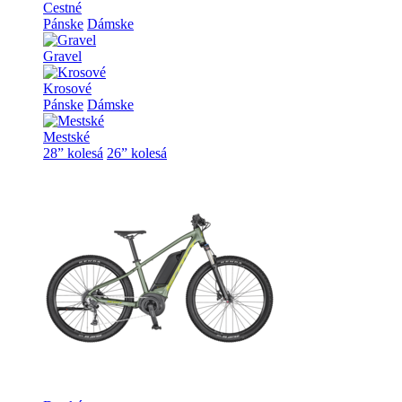
Cestné
Pánske
Dámske
Gravel
Krosové
Pánske
Dámske
Mestské
28” kolesá
26” kolesá