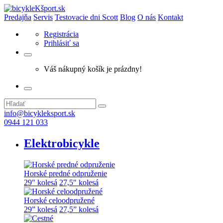
Predajňa
Servis
Testovacie dni Scott
Blog
O nás
Kontakt
Registrácia
Prihlásiť sa
Váš nákupný košík je prázdny!
info@bicykleksport.sk
0944 121 033
Elektrobicykle
Horské predné odpruženie
29" kolesá
27,5" kolesá
Horské celoodpružené
29” kolesá
27,5” kolesá