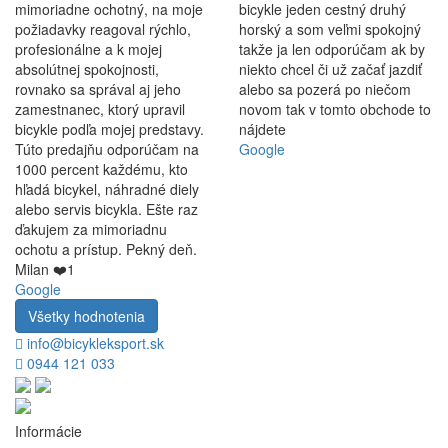
mimoriadne ochotný, na moje
bicykle jeden cestný druhý
požiadavky reagoval rýchlo,
horský a som veľmi spokojný
profesionálne a k mojej
takže ja len odporúčam ak by
absolútnej spokojnosti,
niekto chcel či už začať jazdiť
rovnako sa správal aj jeho
alebo sa pozerá po niečom
zamestnanec, ktorý upravil
novom tak v tomto obchode to
bicykle podľa mojej predstavy.
nájdete
Túto predajňu odporúčam na
Google
1000 percent každému, kto
hľadá bicykel, náhradné diely
alebo servis bicykla. Ešte raz
ďakujem za mimoriadnu
ochotu a prístup. Pekný deň.
Milan ❤️1
Google
Všetky hodnotenia
info@bicykleksport.sk
0944 121 033
Informácie