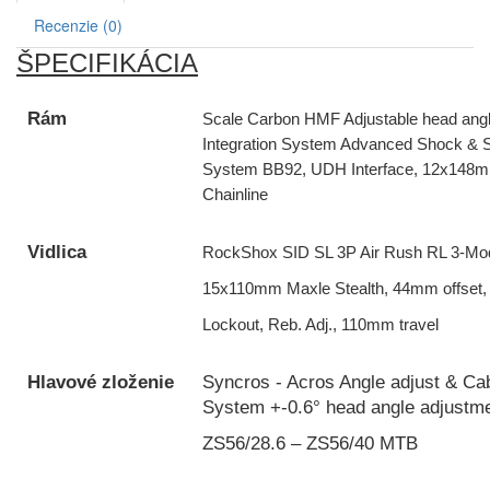
Recenzie (0)
ŠPECIFIKÁCIA
Rám
Scale Carbon HMF Adjustable head ang
Integration System Advanced Shock & 
System BB92, UDH Interface, 12x148
Chainline
Vidlica
RockShox SID SL 3P Air Rush RL 3-M
15x110mm Maxle Stealth, 44mm offset, 
Lockout, Reb. Adj., 110mm travel
Hlavové zloženie
Syncros - Acros Angle adjust & Ca
System +-0.6° head angle adjustm
ZS56/28.6 – ZS56/40 MTB