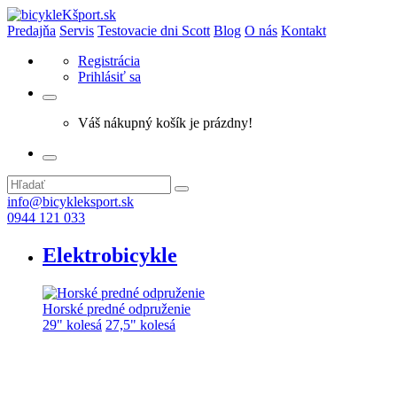
Predajňa
Servis
Testovacie dni Scott
Blog
O nás
Kontakt
Registrácia
Prihlásiť sa
Váš nákupný košík je prázdny!
info@bicykleksport.sk
0944 121 033
Elektrobicykle
Horské predné odpruženie
29" kolesá
27,5" kolesá