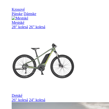
Krosové
Pánske
Dámske
Mestské
28” kolesá
26” kolesá
Detské
26" kolesá
24" kolesá