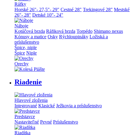
Ráfky
Horské 26"- 27,5"- 29"
Cestné 28"
Trekingové 28"
Mestské
26"- 28"
Detské 10"- 24"
Náboje
Kotúčová brzda
Ráfiková brzda
Torpédo
Shimano nexus
Kónusy a matice
Osky
Rýchloupináky
Ložiská a
príslušenstvo
Špice, niple
Špice
Niple
Orechy
Riadenie
Hlavové zloženia
Integrované
Klasické
Ježkovia a príslušenstvo
Predstavce
Nastaviteľné
Pevné
Príslušenstvo
Riadítka