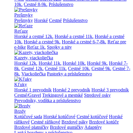
10k.
Cestné 8-9k.
Príslušenstvo
Prešmyky
Prešmyky
Horské
Cestné
Príslušenstvo
Reťaze
Horské a cestné 12k.
Horské a cestné 11k.
Horské a cestné
10k.
Horské a cestné 9k.
Horské a cestné 6-7-8k.
Reťaz pre
e-bike
Reťaz 1k.
Spojky a nity
Kazety, viackoliečka
Horské 12k.
Horské 11k.
Horské 10k.
Horské 9k.
Horské 7-
8k.
Cestné 12k.
Cestné 11k.
Cestné 10k.
Cestné 9k.
Cestné 7-
8k.
Viackoliečka
Pastorky a príslušenstvo
Kľuky
Horské 1 prevodník
Horské 2 prevodník
Horské 3 prevodník
Cestné/Gravel
Trekingové a mestské
Stredové osky
Prevodníky, vodítka a príslušenstvo
Brzdy
Kotúčové sada
Horské kotúčové
Cestné kotúčové
Horské
ráfikové
Cestné ráfikové
Brzdové páky
Brzdové kotúče
Brzdové platničky
Brzdové gumičky
Adaptéry
Lanká,bovdeny a príslušenstvo