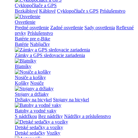
Cyklopočítače a GPS
Bezkáblové
Káblové
Cyklopočítače s GPS
Príslušenstvo
Osvetlenie
Predné osvetlenie
Zadné osvetlenie
Sady osvetlenia
Reflexné
prvky
Príslušenstvo
Batérie pre e-Bike
Batérie
Nabíjačky
Zámky a GPS sledovacie zariadenia
Blatníky
Nosiče a košíky
Košíky
Nosiče
Stojany a držiaky
Držiaky na bicykel
Stojany na bicykel
Batohy a vodné vaky
S nádržkou
Bez nádržky
Nádržky a príslušenstvo
Detské sedačky a vozíky
Detské sedačky
Vozíky