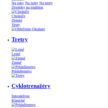
Na ruky
Na nohy
Na tretry
Doplnky na triathlon
Chrániče
Detské
Vesty
Tretry
Letné
Zimné
Príslušenstvo
Cyklotrenažéry
Interaktívne
Klasické