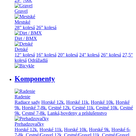
29"
700c
Gravel
Mestské
28” kolesá
26” kolesá
Dirt / BMX
Detské
12" kolesá
16" kolesá
20" kolesá
24" kolesá
26" kolesá
27,5"
kolesá
Odrážadlá
Komponenty
Radenie
Radiace sady
Horské 12k.
Horské 11k.
Horské 10k.
Horské
9k.
Horské 7-8k.
Cestné 12k.
Cestné 11k.
Cestné 10k.
Cestné
9k.
Cestné 7-8k.
Lanká,bovdeny a príslušenstvo
Prehadzovačky
Horské 12k.
Horské 11k.
Horské 10k.
Horské 9k.
Horské 6-
7-8k.
Cestné/Gravel 12k.
Cestné/Gravel 11k.
Cestné/Gravel