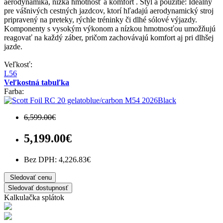
aerodynamika, nízka hmotnosť a komfort . Štýl a použitie: Ideálny
pre vášnivých cestných jazdcov, ktorí hľadajú aerodynamický stroj
pripravený na preteky, rýchle tréninky či dlhé sólové výjazdy.
Komponenty s vysokým výkonom a nízkou hmotnosťou umožňujú
reagovať na každý záber, pričom zachovávajú komfort aj pri dlhšej
jazde.
Veľkosť:
L56
Veľkostná tabuľka
Farba:
Black
6,599.00€
5,199.00€
Bez DPH: 4,226.83€
Sledovať cenu
Sledovať dostupnosť
Kalkulačka splátok