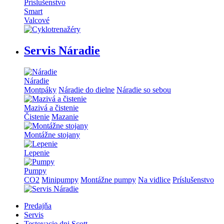
Príslušenstvo
Smart
Valcové
Servis Náradie
Náradie
Montpáky
Náradie do dielne
Náradie so sebou
Mazivá a čistenie
Čistenie
Mazanie
Montážne stojany
Lepenie
Pumpy
CO2
Minipumpy
Montážne pumpy
Na vidlice
Príslušenstvo
Predajňa
Servis
Testovacie dni Scott