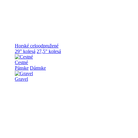
Horské celoodpružené
29” kolesá
27,5” kolesá
Cestné
Pánske
Dámske
Gravel