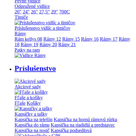
Pevné vidlice
Odpružené vidlice
20"
24"
26"
27,5"
29"
700C
Tlmiče
Príslušenstvo vidlíc a tlmičov
Rámy
Rám kellys 08
Rámy 12
Rámy 15
Rámy 16
Rámy 17
Rámy
18
Rámy 19
Rámy 20
Rámy 21
Patky na ram
Príslušenstvo
Akciové sady
Fľaše a košíky
Fľaše
Košíky
Kapsičky a tašky
Kapsička na telefón
Kapsička na hornú rámovú rúrku
Kapsička do rámu
Kapsička na riadidlá a predstavec
Kapsička na nosič
Kapsička podsedlová