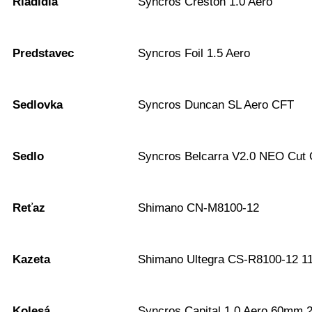
Riadidlá
Syncros Creston 1.0 Aero
Predstavec
Syncros Foil 1.5 Aero
Sedlovka
Syncros Duncan SL Aero CFT
Sedlo
Syncros Belcarra V2.0 NEO Cut 
Reťaz
Shimano CN-M8100-12
Kazeta
Shimano Ultegra CS-R8100-12 1
Kolesá
Syncros Capital 1.0 Aero 60mm 2