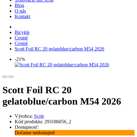
Blog
O nás
Kontakt
Bicykle
Cestné
Cestné
Scott Foil RC 20 gelatoblue/carbon M54 2026
-21%
Scott Foil RC 20
gelatoblue/carbon M54 2026
Výrobca:
Scott
Kód produktu: 293186056_2
Dostupnosť:
Dočasne nedostupné