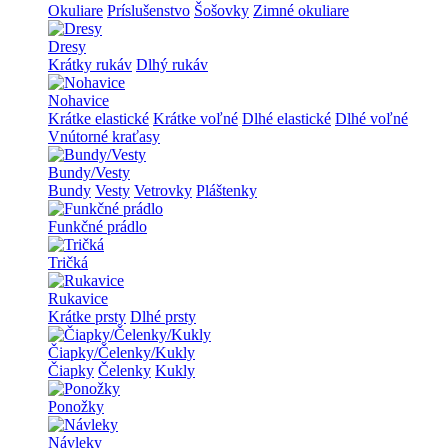
Okuliare
Príslušenstvo
Šošovky
Zimné okuliare
Dresy
Krátky rukáv
Dlhý rukáv
Nohavice
Krátke elastické
Krátke voľné
Dlhé elastické
Dlhé voľné
Vnútorné kraťasy
Bundy/Vesty
Bundy
Vesty
Vetrovky
Pláštenky
Funkčné prádlo
Tričká
Rukavice
Krátke prsty
Dlhé prsty
Čiapky/Čelenky/Kukly
Čiapky
Čelenky
Kukly
Ponožky
Návleky