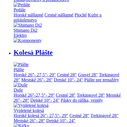
Pedále
Horské nášlapné
Cestné nášlapné
Ploché
Kufre a
príslušenstvo
Shimano Di2
Elektro
Kolesá Plášte
Plášte
Horské 26"- 27,5"- 29"
Cestné 28"
Gravel 28"
Trekingové
28"
Mestské 26"- 28"
Detské 10"- 24"
Plášte pre trenažéry
Duše
Horské 26"-27,5"- 29"
Cestné 28"
Trekingové 28"
Mestské
26"- 28"
Detské 10"- 24"
Pásky do ráfika, ventily
Vypletené kolesá
Horské kolesá 26"- 27,5"- 29"
Cestné 28"
Trekingové 28"
Mestské 26"- 28"
Detské 10"- 24"