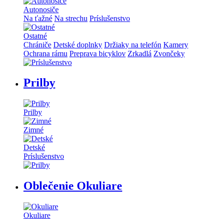
Autonosiče
Na ťažné
Na strechu
Príslušenstvo
Ostatné
Chrániče
Detské doplnky
Držiaky na telefón
Kamery
Ochrana rámu
Preprava bicyklov
Zrkadlá
Zvončeky
Prilby
Prilby
Zimné
Detské
Príslušenstvo
Oblečenie Okuliare
Okuliare