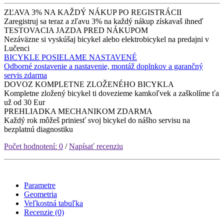
ZĽAVA 3% NA KAŽDÝ NÁKUP PO REGISTRÁCII
Zaregistruj sa teraz a zľavu 3% na každý nákup získavaš ihneď
TESTOVACIA JAZDA PRED NÁKUPOM
Nezáväzne si vyskúšaj bicykel alebo elektrobicykel na predajni v
Lučenci
BICYKLE POSIELAME NASTAVENÉ
Odborné zostavenie a nastavenie, montáž doplnkov a garančný
servis zdarma
DOVOZ KOMPLETNE ZLOŽENÉHO BICYKLA
Kompletne zložený bicykel ti dovezieme kamkoľvek a zaškolíme ťa
už od 30 Eur
PREHLIADKA MECHANIKOM ZDARMA
Každý rok môžeš priniesť svoj bicykel do nášho servisu na
bezplatnú diagnostiku
Počet hodnotení: 0
/
Napísať recenziu
Parametre
Geometria
Veľkostná tabuľka
Recenzie (0)