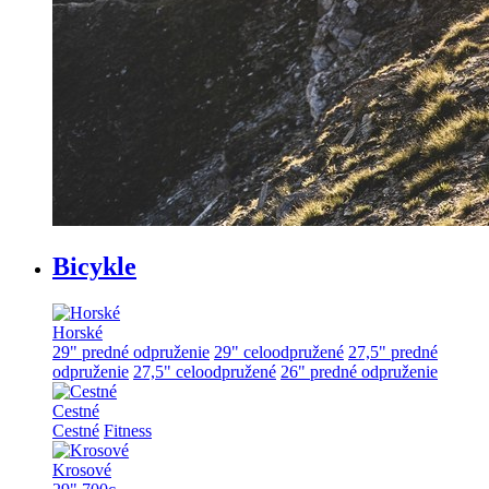
Bicykle
Horské
29" predné odpruženie
29" celoodpružené
27,5" predné
odpruženie
27,5" celoodpružené
26" predné odpruženie
Cestné
Cestné
Fitness
Krosové