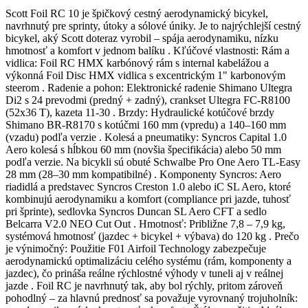
Scott Foil RC 10 je špičkový cestný aerodynamický bicykel,
navrhnutý pre sprinty, útoky a sólové úniky. Je to najrýchlejší cestný
bicykel, aký Scott doteraz vyrobil – spája aerodynamiku, nízku
hmotnosť a komfort v jednom balíku . Kľúčové vlastnosti: Rám a
vidlica: Foil RC HMX karbónový rám s internal kabelážou a
výkonná Foil Disc HMX vidlica s excentrickým 1" karbonovým
steerom . Radenie a pohon: Elektronické radenie Shimano Ultegra
Di2 s 24 prevodmi (predný + zadný), crankset Ultegra FC-R8100
(52x36 T), kazeta 11-30 . Brzdy: Hydraulické kotúčové brzdy
Shimano BR-R8170 s kotúčmi 160 mm (vpredu) a 140–160 mm
(vzadu) podľa verzie . Kolesá a pneumatiky: Syncros Capital 1.0
Aero kolesá s hĺbkou 60 mm (novšia špecifikácia) alebo 50 mm
podľa verzie. Na bicykli sú obuté Schwalbe Pro One Aero TL-Easy
28 mm (28–30 mm kompatibilné) . Komponenty Syncros: Aero
riadidlá a predstavec Syncros Creston 1.0 alebo iC SL Aero, ktoré
kombinujú aerodynamiku a komfort (compliance pri jazde, tuhosť
pri šprinte), sedlovka Syncros Duncan SL Aero CFT a sedlo
Belcarra V2.0 NEO Cut Out . Hmotnosť: Približne 7,8 – 7,9 kg,
systémová hmotnosť (jazdec + bicykel + výbava) do 120 kg . Prečo
je výnimočný: Použitie F01 Airfoil Technology zabezpečuje
aerodynamickú optimalizáciu celého systému (rám, komponenty a
jazdec), čo prináša reálne rýchlostné výhody v tuneli aj v reálnej
jazde . Foil RC je navrhnutý tak, aby bol rýchly, pritom zároveň
pohodlný – za hlavnú prednosť sa považuje vyrovnaný trojuholník: