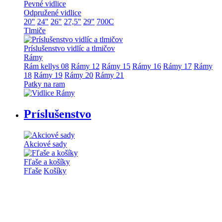
Pevné vidlice
Odpružené vidlice
20"
24"
26"
27,5"
29"
700C
Tlmiče
Príslušenstvo vidlíc a tlmičov
Rámy
Rám kellys 08
Rámy 12
Rámy 15
Rámy 16
Rámy 17
Rámy
18
Rámy 19
Rámy 20
Rámy 21
Patky na ram
Príslušenstvo
Akciové sady
Fľaše a košíky
Fľaše
Košíky