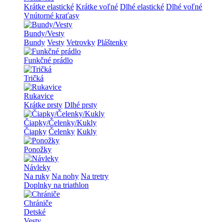
Krátke elastické
Krátke voľné
Dlhé elastické
Dlhé voľné
Vnútorné kraťasy
Bundy/Vesty
Bundy
Vesty
Vetrovky
Pláštenky
Funkčné prádlo
Tričká
Rukavice
Krátke prsty
Dlhé prsty
Čiapky/Čelenky/Kukly
Čiapky
Čelenky
Kukly
Ponožky
Návleky
Na ruky
Na nohy
Na tretry
Doplnky na triathlon
Chrániče
Detské
Vesty