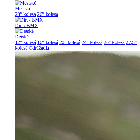
Mestské
28” kolesá
26” kolesá
Dirt / BMX
Detské
12" kolesá
16" kolesá
20" kolesá
24" kolesá
26" kolesá
27,5"
kolesá
Odrážadlá