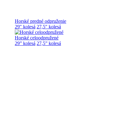
Horské predné odpruženie
29" kolesá
27,5" kolesá
Horské celoodpružené
29” kolesá
27,5” kolesá