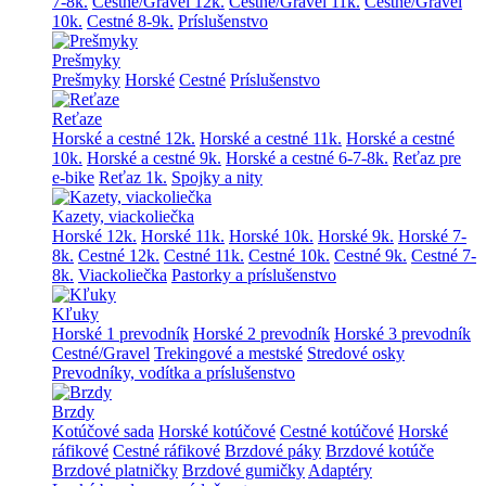
7-8k.
Cestné/Gravel 12k.
Cestné/Gravel 11k.
Cestné/Gravel
10k.
Cestné 8-9k.
Príslušenstvo
Prešmyky
Prešmyky
Horské
Cestné
Príslušenstvo
Reťaze
Horské a cestné 12k.
Horské a cestné 11k.
Horské a cestné
10k.
Horské a cestné 9k.
Horské a cestné 6-7-8k.
Reťaz pre
e-bike
Reťaz 1k.
Spojky a nity
Kazety, viackoliečka
Horské 12k.
Horské 11k.
Horské 10k.
Horské 9k.
Horské 7-
8k.
Cestné 12k.
Cestné 11k.
Cestné 10k.
Cestné 9k.
Cestné 7-
8k.
Viackoliečka
Pastorky a príslušenstvo
Kľuky
Horské 1 prevodník
Horské 2 prevodník
Horské 3 prevodník
Cestné/Gravel
Trekingové a mestské
Stredové osky
Prevodníky, vodítka a príslušenstvo
Brzdy
Kotúčové sada
Horské kotúčové
Cestné kotúčové
Horské
ráfikové
Cestné ráfikové
Brzdové páky
Brzdové kotúče
Brzdové platničky
Brzdové gumičky
Adaptéry