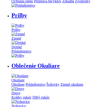
Ochrana rámu
Preprava bicyklov
Zrkadlá
Zvončeky
Prilby
Prilby
Zimné
Detské
Príslušenstvo
Oblečenie Okuliare
Okuliare
Okuliare
Príslušenstvo
Šošovky
Zimné okuliare
Dresy
Krátky rukáv
Dlhý rukáv
Nohavice