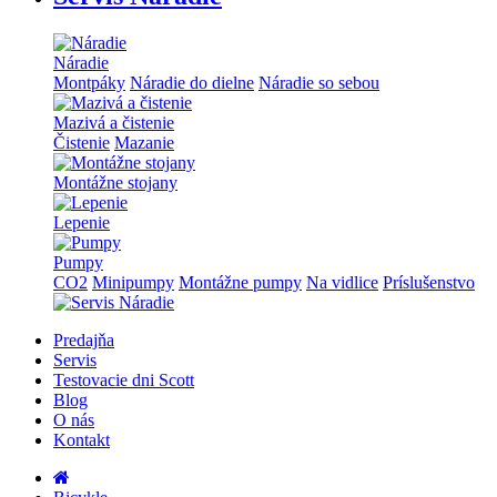
Náradie
Montpáky
Náradie do dielne
Náradie so sebou
Mazivá a čistenie
Čistenie
Mazanie
Montážne stojany
Lepenie
Pumpy
CO2
Minipumpy
Montážne pumpy
Na vidlice
Príslušenstvo
Predajňa
Servis
Testovacie dni Scott
Blog
O nás
Kontakt