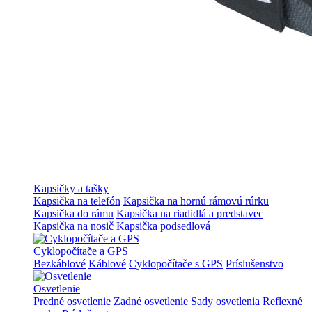
Kapsičky a tašky
Kapsička na telefón
Kapsička na hornú rámovú rúrku
Kapsička do rámu
Kapsička na riadidlá a predstavec
Kapsička na nosič
Kapsička podsedlová
Cyklopočítače a GPS
Bezkáblové
Káblové
Cyklopočítače s GPS
Príslušenstvo
Osvetlenie
Predné osvetlenie
Zadné osvetlenie
Sady osvetlenia
Reflexné