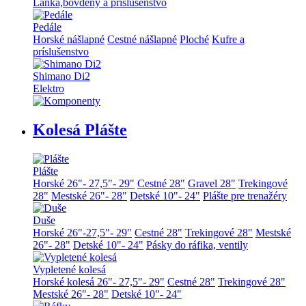
Lanká,bovdeny a príslušenstvo
Pedále
Horské nášlapné
Cestné nášlapné
Ploché
Kufre a
príslušenstvo
Shimano Di2
Elektro
Kolesá Plášte
Plášte
Horské 26"- 27,5"- 29"
Cestné 28"
Gravel 28"
Trekingové
28"
Mestské 26"- 28"
Detské 10"- 24"
Plášte pre trenažéry
Duše
Horské 26"-27,5"- 29"
Cestné 28"
Trekingové 28"
Mestské
26"- 28"
Detské 10"- 24"
Pásky do ráfika, ventily
Vypletené kolesá
Horské kolesá 26"- 27,5"- 29"
Cestné 28"
Trekingové 28"
Mestské 26"- 28"
Detské 10"- 24"