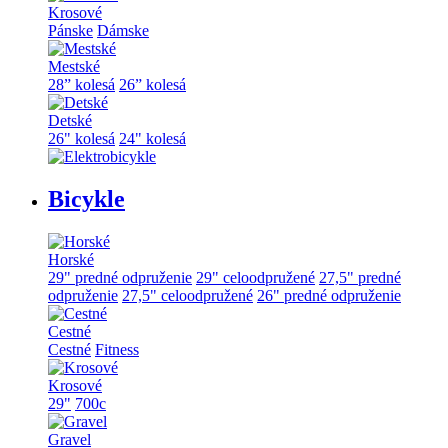
Krosové
Pánske
Dámske
Mestské
28” kolesá
26” kolesá
Detské
26" kolesá
24" kolesá
Bicykle
Horské
29" predné odpruženie
29" celoodpružené
27,5" predné
odpruženie
27,5" celoodpružené
26" predné odpruženie
Cestné
Cestné
Fitness
Krosové
29"
700c
Gravel