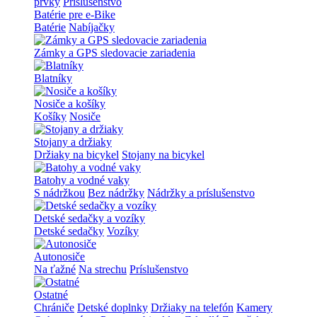
prvky
Príslušenstvo
Batérie pre e-Bike
Batérie
Nabíjačky
Zámky a GPS sledovacie zariadenia
Blatníky
Nosiče a košíky
Košíky
Nosiče
Stojany a držiaky
Držiaky na bicykel
Stojany na bicykel
Batohy a vodné vaky
S nádržkou
Bez nádržky
Nádržky a príslušenstvo
Detské sedačky a vozíky
Detské sedačky
Vozíky
Autonosiče
Na ťažné
Na strechu
Príslušenstvo
Ostatné
Chrániče
Detské doplnky
Držiaky na telefón
Kamery