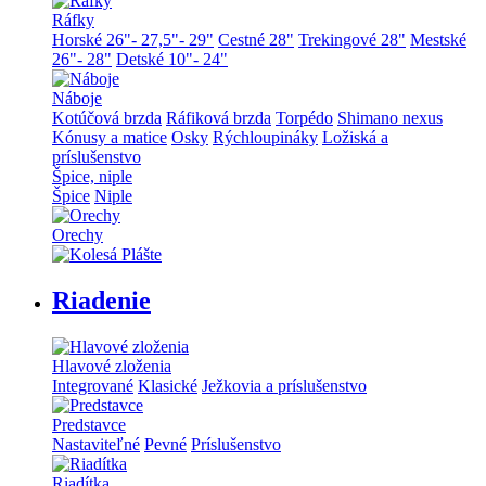
Ráfky
Horské 26"- 27,5"- 29"
Cestné 28"
Trekingové 28"
Mestské
26"- 28"
Detské 10"- 24"
Náboje
Kotúčová brzda
Ráfiková brzda
Torpédo
Shimano nexus
Kónusy a matice
Osky
Rýchloupináky
Ložiská a
príslušenstvo
Špice, niple
Špice
Niple
Orechy
Riadenie
Hlavové zloženia
Integrované
Klasické
Ježkovia a príslušenstvo
Predstavce
Nastaviteľné
Pevné
Príslušenstvo
Riadítka