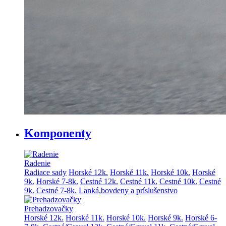
Komponenty
Radenie
Radiace sady
Horské 12k.
Horské 11k.
Horské 10k.
Horské
9k.
Horské 7-8k.
Cestné 12k.
Cestné 11k.
Cestné 10k.
Cestné
9k.
Cestné 7-8k.
Lanká,bovdeny a príslušenstvo
Prehadzovačky
Horské 12k.
Horské 11k.
Horské 10k.
Horské 9k.
Horské 6-