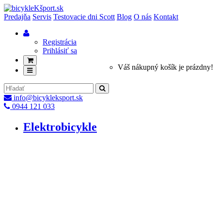
Predajňa
Servis
Testovacie dni Scott
Blog
O nás
Kontakt
Registrácia
Prihlásiť sa
Váš nákupný košík je prázdny!
info@bicykleksport.sk
0944 121 033
Elektrobicykle