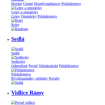
Horské
Cestné
Hrazdy/nadstavce
Príslušenstvo
Gripy a omotávky
Gripy
Omotávky
Príslušenstvo
Rohy
Sedlá
Sedlá
Sedlovky
Odpružené
Pevné
Teleskopické
Príslušenstvo
Príslušenstvo
Rýchloupináky, objímky
Poťahy
Vidlice Rámy