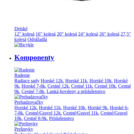
Detské
12" kolesá
16" kolesá
20" kolesá
24" kolesá
26" kolesá
27,5"
kolesá
Odrážadlá
Komponenty
Radenie
Radiace sady
Horské 12k.
Horské 11k.
Horské 10k.
Horské
9k.
Horské 7-8k.
Cestné 12k.
Cestné 11k.
Cestné 10k.
Cestné
9k.
Cestné 7-8k.
Lanká,bovdeny a príslušenstvo
Prehadzovačky
Horské 12k.
Horské 11k.
Horské 10k.
Horské 9k.
Horské 6-
7-8k.
Cestné/Gravel 12k.
Cestné/Gravel 11k.
Cestné/Gravel
10k.
Cestné 8-9k.
Príslušenstvo
Prešmyky