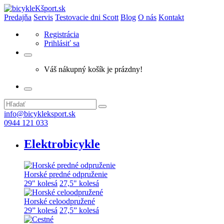
Predajňa
Servis
Testovacie dni Scott
Blog
O nás
Kontakt
Registrácia
Prihlásiť sa
Váš nákupný košík je prázdny!
info@bicykleksport.sk
0944 121 033
Elektrobicykle
Horské predné odpruženie
29" kolesá
27,5" kolesá
Horské celoodpružené
29” kolesá
27,5” kolesá