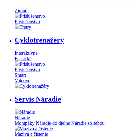
Zimné
Príslušenstvo
Cyklotrenažéry
Interaktívne
Klasické
Príslušenstvo
Smart
Valcové
Servis Náradie
Náradie
Montpáky
Náradie do dielne
Náradie so sebou
Mazivá a čistenie