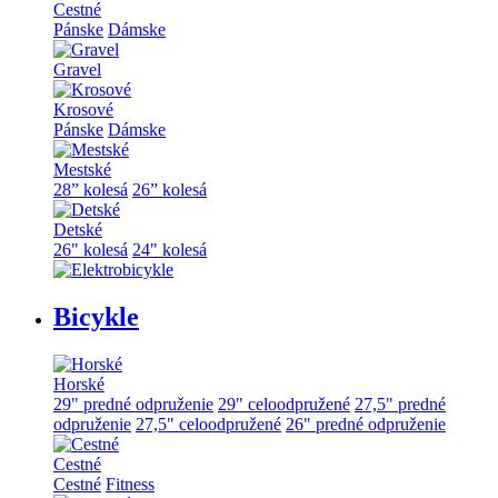
Cestné
Pánske
Dámske
Gravel
Krosové
Pánske
Dámske
Mestské
28” kolesá
26” kolesá
Detské
26" kolesá
24" kolesá
Bicykle
Horské
29" predné odpruženie
29" celoodpružené
27,5" predné
odpruženie
27,5" celoodpružené
26" predné odpruženie
Cestné
Cestné
Fitness