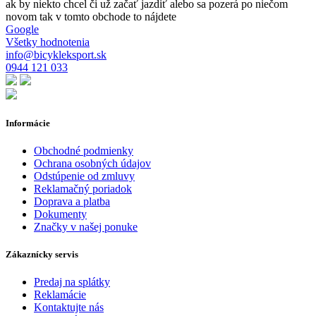
ak by niekto chcel či už začať jazdiť alebo sa pozerá po niečom
novom tak v tomto obchode to nájdete
Google
Všetky hodnotenia
info@bicykleksport.sk
0944 121 033
Informácie
Obchodné podmienky
Ochrana osobných údajov
Odstúpenie od zmluvy
Reklamačný poriadok
Doprava a platba
Dokumenty
Značky v našej ponuke
Zákaznícky servis
Predaj na splátky
Reklamácie
Kontaktujte nás