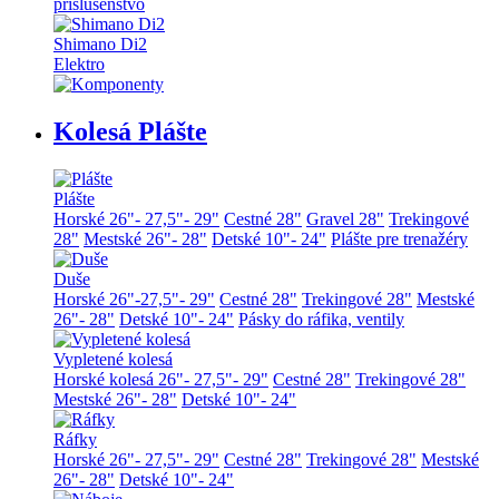
príslušenstvo
Shimano Di2
Elektro
Kolesá Plášte
Plášte
Horské 26"- 27,5"- 29"
Cestné 28"
Gravel 28"
Trekingové
28"
Mestské 26"- 28"
Detské 10"- 24"
Plášte pre trenažéry
Duše
Horské 26"-27,5"- 29"
Cestné 28"
Trekingové 28"
Mestské
26"- 28"
Detské 10"- 24"
Pásky do ráfika, ventily
Vypletené kolesá
Horské kolesá 26"- 27,5"- 29"
Cestné 28"
Trekingové 28"
Mestské 26"- 28"
Detské 10"- 24"
Ráfky
Horské 26"- 27,5"- 29"
Cestné 28"
Trekingové 28"
Mestské
26"- 28"
Detské 10"- 24"