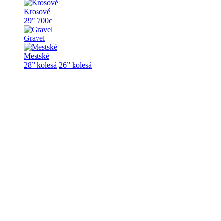
Krosové
29"
700c
Gravel
Mestské
28” kolesá
26” kolesá