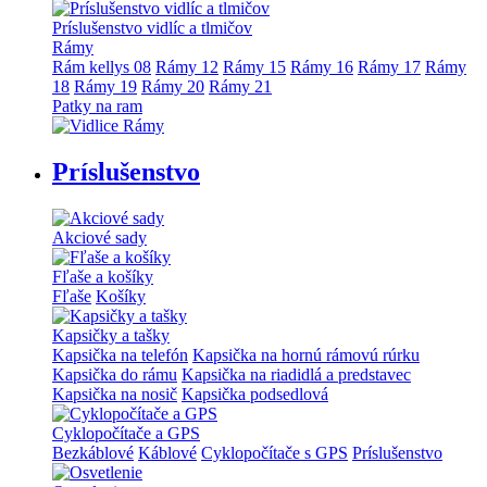
Príslušenstvo vidlíc a tlmičov
Rámy
Rám kellys 08
Rámy 12
Rámy 15
Rámy 16
Rámy 17
Rámy
18
Rámy 19
Rámy 20
Rámy 21
Patky na ram
Príslušenstvo
Akciové sady
Fľaše a košíky
Fľaše
Košíky
Kapsičky a tašky
Kapsička na telefón
Kapsička na hornú rámovú rúrku
Kapsička do rámu
Kapsička na riadidlá a predstavec
Kapsička na nosič
Kapsička podsedlová
Cyklopočítače a GPS
Bezkáblové
Káblové
Cyklopočítače s GPS
Príslušenstvo