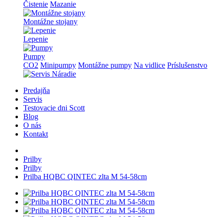
Čistenie
Mazanie
Montážne stojany
Lepenie
Pumpy
CO2
Minipumpy
Montážne pumpy
Na vidlice
Príslušenstvo
Predajňa
Servis
Testovacie dni Scott
Blog
O nás
Kontakt
Prilby
Prilby
Prilba HQBC QINTEC zlta M 54-58cm