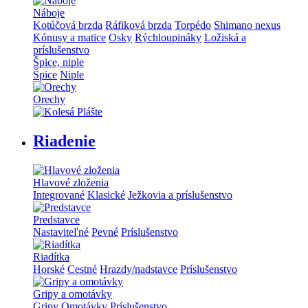
Náboje
Kotúčová brzda
Ráfiková brzda
Torpédo
Shimano nexus
Kónusy a matice
Osky
Rýchloupináky
Ložiská a
príslušenstvo
Špice, niple
Špice
Niple
Orechy
Riadenie
Hlavové zloženia
Integrované
Klasické
Ježkovia a príslušenstvo
Predstavce
Nastaviteľné
Pevné
Príslušenstvo
Riadítka
Horské
Cestné
Hrazdy/nadstavce
Príslušenstvo
Gripy a omotávky
Gripy
Omotávky
Príslušenstvo