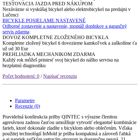
TESTOVACIA JAZDA PRED NÁKUPOM
Nezáväzne si vyskúšaj bicykel alebo elektrobicykel na predajni v
Lučenci
BICYKLE POSIELAME NASTAVENÉ
Odborné zostavenie a nastavenie, montáž doplnkov a garančný
servis zdarma
DOVOZ KOMPLETNE ZLOŽENÉHO BICYKLA
Kompletne zložený bicykel ti dovezieme kamkoľvek a zaškolíme ťa
už od 30 Eur
PREHLIADKA MECHANIKOM ZDARMA
Každý rok môžeš priniesť svoj bicykel do nášho servisu na
bezplatnú diagnostiku
Počet hodnotení: 0
/
Napísať recenziu
Parametre
Recenzie (0)
Pravidelná konštrukcia prilby QINTEC s výrazne členitou
agresívnou zadnou časťou umožňuje vytvoriť elegantné kombinácie
farieb, ktoré dokonale zladíte s bicyklom alebo oblečením. Vďaka
použitej technológií InMold je prilba kompaktná a zároveň ľahká
a aj napriek veľkým vetracím otvorom je dostatočne pevná. 21