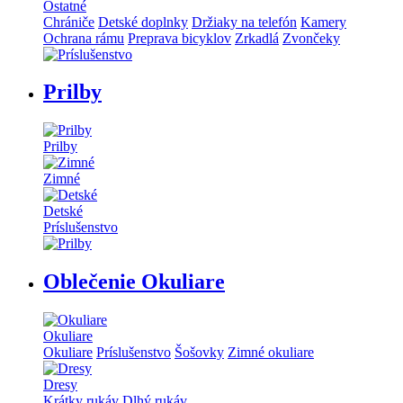
Ostatné
Chrániče
Detské doplnky
Držiaky na telefón
Kamery
Ochrana rámu
Preprava bicyklov
Zrkadlá
Zvončeky
Prilby
Prilby
Zimné
Detské
Príslušenstvo
Oblečenie Okuliare
Okuliare
Okuliare
Príslušenstvo
Šošovky
Zimné okuliare
Dresy
Krátky rukáv
Dlhý rukáv