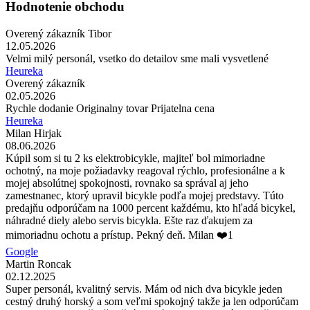
Hodnotenie obchodu
Overený zákazník Tibor
12.05.2026
Velmi milý personál, vsetko do detailov sme mali vysvetlené
Heureka
Overený zákazník
02.05.2026
Rychle dodanie Originalny tovar Prijatelna cena
Heureka
Milan Hirjak
08.06.2026
Kúpil som si tu 2 ks elektrobicykle, majiteľ bol mimoriadne
ochotný, na moje požiadavky reagoval rýchlo, profesionálne a k
mojej absolútnej spokojnosti, rovnako sa správal aj jeho
zamestnanec, ktorý upravil bicykle podľa mojej predstavy. Túto
predajňu odporúčam na 1000 percent každému, kto hľadá bicykel,
náhradné diely alebo servis bicykla. Ešte raz ďakujem za
mimoriadnu ochotu a prístup. Pekný deň. Milan ❤️1
Google
Martin Roncak
02.12.2025
Super personál, kvalitný servis. Mám od nich dva bicykle jeden
cestný druhý horský a som veľmi spokojný takže ja len odporúčam