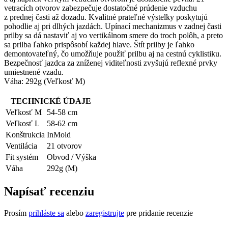
vetracích otvorov zabezpečuje dostatočné prúdenie vzduchu
z prednej časti až dozadu. Kvalitné prateľné výstelky poskytujú
pohodlie aj pri dlhých jazdách. Upínací mechanizmus v zadnej časti
prilby sa dá nastaviť aj vo vertikálnom smere do troch polôh, a preto
sa prilba ľahko prispôsobí každej hlave. Štít prilby je ľahko
demontovateľný, čo umožňuje použiť prilbu aj na cestnú cyklistiku.
Bezpečnosť jazdca za zníženej viditeľnosti zvyšujú reflexné prvky
umiestnené vzadu.
Váha: 292g (Veľkosť M)
TECHNICKÉ ÚDAJE
Veľkosť M
54-58 cm
Veľkosť L
58-62 cm
Konštrukcia
InMold
Ventilácia
21 otvorov
Fit systém
Obvod / Výška
Váha
292g (M)
Napísať recenziu
Prosím
prihláste sa
alebo
zaregistrujte
pre pridanie recenzie