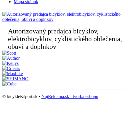
Mapa stránok
Autorizovaný predajca bicyklov,
elektrobicyklov, cyklistického oblečenia,
obuvi a doplnkov
© bicykleKšport.sk •
NajReklama.sk - tvorba eshopu