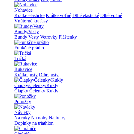
Nohavice
Krátke elastické
Krátke voľné
Dlhé elastické
Dlhé voľné
Vnútorné kraťasy
Bundy/Vesty
Bundy
Vesty
Vetrovky
Pláštenky
Funkčné prádlo
Tričká
Rukavice
Krátke prsty
Dlhé prsty
Čiapky/Čelenky/Kukly
Čiapky
Čelenky
Kukly
Ponožky
Návleky
Na ruky
Na nohy
Na tretry
Doplnky na triathlon
Chrániče