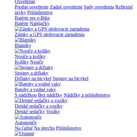
Osvetlenie
Predné osvetlenie
Zadné osvetlenie
Sady osvetlenia
Reflexné
prvky
Príslušenstvo
Batérie pre e-Bike
Batérie
Nabíjačky
Zámky a GPS sledovacie zariadenia
Blatníky
Nosiče a košíky
Košíky
Nosiče
Stojany a držiaky
Držiaky na bicykel
Stojany na bicykel
Batohy a vodné vaky
S nádržkou
Bez nádržky
Nádržky a príslušenstvo
Detské sedačky a vozíky
Detské sedačky
Vozíky
Autonosiče
Na ťažné
Na strechu
Príslušenstvo