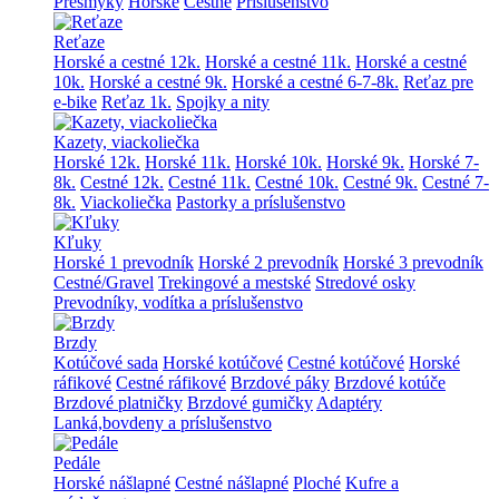
Prešmyky
Horské
Cestné
Príslušenstvo
Reťaze
Horské a cestné 12k.
Horské a cestné 11k.
Horské a cestné
10k.
Horské a cestné 9k.
Horské a cestné 6-7-8k.
Reťaz pre
e-bike
Reťaz 1k.
Spojky a nity
Kazety, viackoliečka
Horské 12k.
Horské 11k.
Horské 10k.
Horské 9k.
Horské 7-
8k.
Cestné 12k.
Cestné 11k.
Cestné 10k.
Cestné 9k.
Cestné 7-
8k.
Viackoliečka
Pastorky a príslušenstvo
Kľuky
Horské 1 prevodník
Horské 2 prevodník
Horské 3 prevodník
Cestné/Gravel
Trekingové a mestské
Stredové osky
Prevodníky, vodítka a príslušenstvo
Brzdy
Kotúčové sada
Horské kotúčové
Cestné kotúčové
Horské
ráfikové
Cestné ráfikové
Brzdové páky
Brzdové kotúče
Brzdové platničky
Brzdové gumičky
Adaptéry
Lanká,bovdeny a príslušenstvo
Pedále
Horské nášlapné
Cestné nášlapné
Ploché
Kufre a