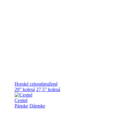
Horské celoodpružené
29” kolesá
27,5” kolesá
Cestné
Pánske
Dámske