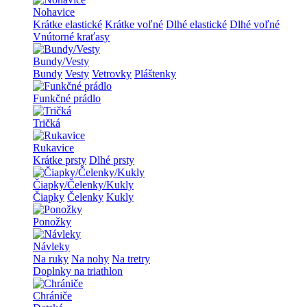
Nohavice
Krátke elastické
Krátke voľné
Dlhé elastické
Dlhé voľné
Vnútorné kraťasy
Bundy/Vesty
Bundy
Vesty
Vetrovky
Pláštenky
Funkčné prádlo
Tričká
Rukavice
Krátke prsty
Dlhé prsty
Čiapky/Čelenky/Kukly
Čiapky
Čelenky
Kukly
Ponožky
Návleky
Na ruky
Na nohy
Na tretry
Doplnky na triathlon
Chrániče