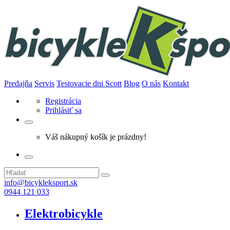
Predajňa
Servis
Testovacie dni Scott
Blog
O nás
Kontakt
Registrácia
Prihlásiť sa
Váš nákupný košík je prázdny!
info@bicykleksport.sk
0944 121 033
Elektrobicykle