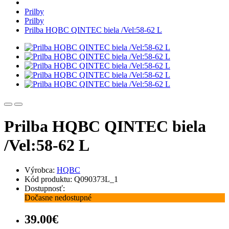
Prilby
Prilby
Prilba HQBC QINTEC biela /Vel:58-62 L
Prilba HQBC QINTEC biela
/Vel:58-62 L
Výrobca:
HQBC
Kód produktu: Q090373L_1
Dostupnosť:
Dočasne nedostupné
39.00€