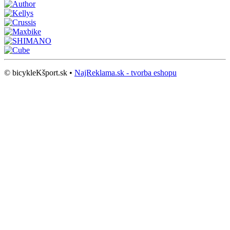
© bicykleKšport.sk •
NajReklama.sk - tvorba eshopu