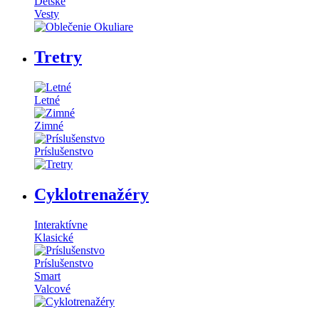
Detské
Vesty
Tretry
Letné
Zimné
Príslušenstvo
Cyklotrenažéry
Interaktívne
Klasické
Príslušenstvo
Smart
Valcové