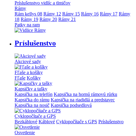
Príslušenstvo vidlíc a tlmičov
Rámy
Rám kellys 08
Rámy 12
Rámy 15
Rámy 16
Rámy 17
Rámy
18
Rámy 19
Rámy 20
Rámy 21
Patky na ram
Príslušenstvo
Akciové sady
Fľaše a košíky
Fľaše
Košíky
Kapsičky a tašky
Kapsička na telefón
Kapsička na hornú rámovú rúrku
Kapsička do rámu
Kapsička na riadidlá a predstavec
Kapsička na nosič
Kapsička podsedlová
Cyklopočítače a GPS
Bezkáblové
Káblové
Cyklopočítače s GPS
Príslušenstvo
Osvetlenie