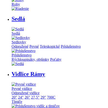
Rohy
Sedlá
Sedlá
Sedlovky
Odpružené
Pevné
Teleskopické
Príslušenstvo
Príslušenstvo
Rýchloupináky, objímky
Poťahy
Vidlice Rámy
Pevné vidlice
Odpružené vidlice
20"
24"
26"
27,5"
29"
700C
Tlmiče