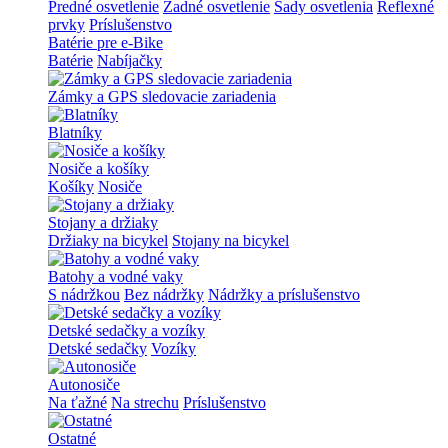
Predné osvetlenie
Zadné osvetlenie
Sady osvetlenia
Reflexné
prvky
Príslušenstvo
Batérie pre e-Bike
Batérie
Nabíjačky
Zámky a GPS sledovacie zariadenia
Blatníky
Nosiče a košíky
Košíky
Nosiče
Stojany a držiaky
Držiaky na bicykel
Stojany na bicykel
Batohy a vodné vaky
S nádržkou
Bez nádržky
Nádržky a príslušenstvo
Detské sedačky a vozíky
Detské sedačky
Vozíky
Autonosiče
Na ťažné
Na strechu
Príslušenstvo
Ostatné