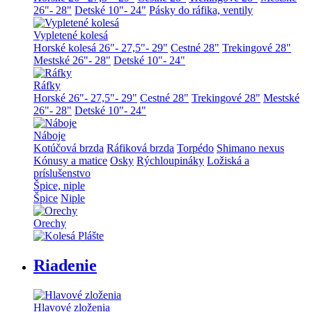
26"- 28"
Detské 10"- 24"
Pásky do ráfika, ventily
Vypletené kolesá
Horské kolesá 26"- 27,5"- 29"
Cestné 28"
Trekingové 28"
Mestské 26"- 28"
Detské 10"- 24"
Ráfky
Horské 26"- 27,5"- 29"
Cestné 28"
Trekingové 28"
Mestské
26"- 28"
Detské 10"- 24"
Náboje
Kotúčová brzda
Ráfiková brzda
Torpédo
Shimano nexus
Kónusy a matice
Osky
Rýchloupináky
Ložiská a
príslušenstvo
Špice, niple
Špice
Niple
Orechy
Riadenie
Hlavové zloženia