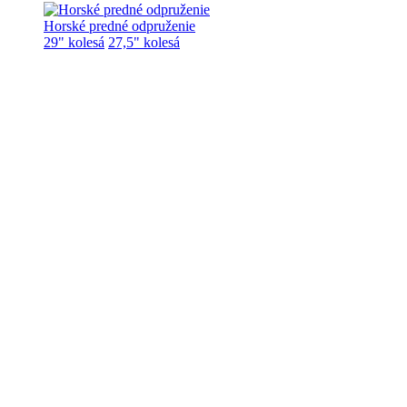
Horské predné odpruženie
29" kolesá
27,5" kolesá