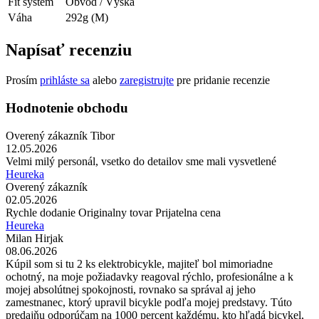
Fit systém
Obvod / Výška
Váha
292g (M)
Napísať recenziu
Prosím
prihláste sa
alebo
zaregistrujte
pre pridanie recenzie
Hodnotenie obchodu
Overený zákazník Tibor
12.05.2026
Velmi milý personál, vsetko do detailov sme mali vysvetlené
Heureka
Overený zákazník
02.05.2026
Rychle dodanie Originalny tovar Prijatelna cena
Heureka
Milan Hirjak
08.06.2026
Kúpil som si tu 2 ks elektrobicykle, majiteľ bol mimoriadne
ochotný, na moje požiadavky reagoval rýchlo, profesionálne a k
mojej absolútnej spokojnosti, rovnako sa správal aj jeho
zamestnanec, ktorý upravil bicykle podľa mojej predstavy. Túto
predajňu odporúčam na 1000 percent každému, kto hľadá bicykel,