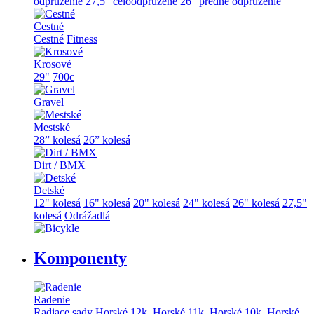
odpruženie
27,5" celoodpružené
26" predné odpruženie
Cestné
Cestné
Fitness
Krosové
29"
700c
Gravel
Mestské
28” kolesá
26” kolesá
Dirt / BMX
Detské
12" kolesá
16" kolesá
20" kolesá
24" kolesá
26" kolesá
27,5"
kolesá
Odrážadlá
Komponenty
Radenie
Radiace sady
Horské 12k.
Horské 11k.
Horské 10k.
Horské