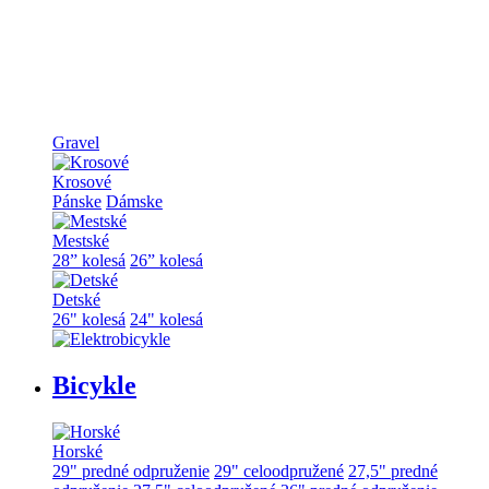
Gravel
Krosové
Pánske
Dámske
Mestské
28” kolesá
26” kolesá
Detské
26" kolesá
24" kolesá
Bicykle
Horské
29" predné odpruženie
29" celoodpružené
27,5" predné