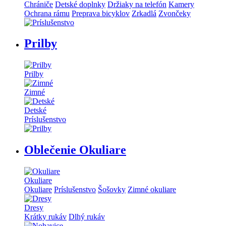
Chrániče
Detské doplnky
Držiaky na telefón
Kamery
Ochrana rámu
Preprava bicyklov
Zrkadlá
Zvončeky
Prilby
Prilby
Zimné
Detské
Príslušenstvo
Oblečenie Okuliare
Okuliare
Okuliare
Príslušenstvo
Šošovky
Zimné okuliare
Dresy
Krátky rukáv
Dlhý rukáv