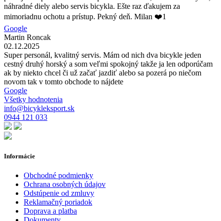
náhradné diely alebo servis bicykla. Ešte raz ďakujem za
mimoriadnu ochotu a prístup. Pekný deň. Milan ❤️1
Google
Martin Roncak
02.12.2025
Super personál, kvalitný servis. Mám od nich dva bicykle jeden
cestný druhý horský a som veľmi spokojný takže ja len odporúčam
ak by niekto chcel či už začať jazdiť alebo sa pozerá po niečom
novom tak v tomto obchode to nájdete
Google
Všetky hodnotenia
info@bicykleksport.sk
0944 121 033
Informácie
Obchodné podmienky
Ochrana osobných údajov
Odstúpenie od zmluvy
Reklamačný poriadok
Doprava a platba
Dokumenty