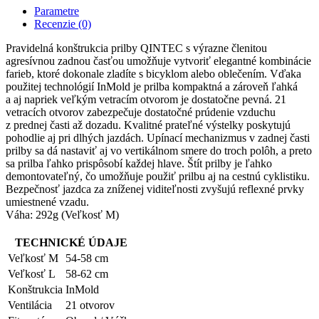
Parametre
Recenzie (0)
Pravidelná konštrukcia prilby QINTEC s výrazne členitou
agresívnou zadnou časťou umožňuje vytvoriť elegantné kombinácie
farieb, ktoré dokonale zladíte s bicyklom alebo oblečením. Vďaka
použitej technológií InMold je prilba kompaktná a zároveň ľahká
a aj napriek veľkým vetracím otvorom je dostatočne pevná. 21
vetracích otvorov zabezpečuje dostatočné prúdenie vzduchu
z prednej časti až dozadu. Kvalitné prateľné výstelky poskytujú
pohodlie aj pri dlhých jazdách. Upínací mechanizmus v zadnej časti
prilby sa dá nastaviť aj vo vertikálnom smere do troch polôh, a preto
sa prilba ľahko prispôsobí každej hlave. Štít prilby je ľahko
demontovateľný, čo umožňuje použiť prilbu aj na cestnú cyklistiku.
Bezpečnosť jazdca za zníženej viditeľnosti zvyšujú reflexné prvky
umiestnené vzadu.
Váha: 292g (Veľkosť M)
TECHNICKÉ ÚDAJE
Veľkosť M
54-58 cm
Veľkosť L
58-62 cm
Konštrukcia
InMold
Ventilácia
21 otvorov