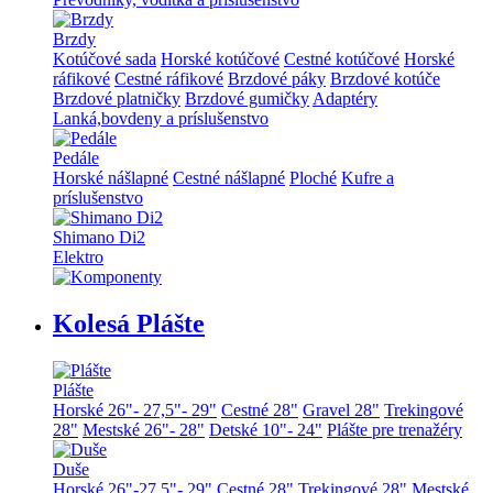
Brzdy
Kotúčové sada
Horské kotúčové
Cestné kotúčové
Horské
ráfikové
Cestné ráfikové
Brzdové páky
Brzdové kotúče
Brzdové platničky
Brzdové gumičky
Adaptéry
Lanká,bovdeny a príslušenstvo
Pedále
Horské nášlapné
Cestné nášlapné
Ploché
Kufre a
príslušenstvo
Shimano Di2
Elektro
Kolesá Plášte
Plášte
Horské 26"- 27,5"- 29"
Cestné 28"
Gravel 28"
Trekingové
28"
Mestské 26"- 28"
Detské 10"- 24"
Plášte pre trenažéry
Duše
Horské 26"-27,5"- 29"
Cestné 28"
Trekingové 28"
Mestské