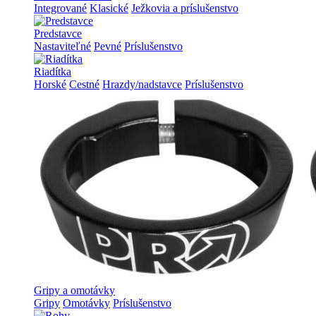
Integrované
Klasické
Ježkovia a príslušenstvo
Predstavce
Nastaviteľné
Pevné
Príslušenstvo
Riadítka
Horské
Cestné
Hrazdy/nadstavce
Príslušenstvo
Gripy a omotávky
Gripy
Omotávky
Príslušenstvo