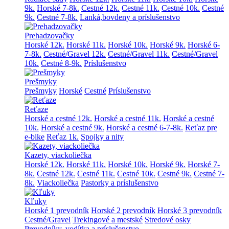
9k.
Horské 7-8k.
Cestné 12k.
Cestné 11k.
Cestné 10k.
Cestné
9k.
Cestné 7-8k.
Lanká,bovdeny a príslušenstvo
Prehadzovačky
Horské 12k.
Horské 11k.
Horské 10k.
Horské 9k.
Horské 6-
7-8k.
Cestné/Gravel 12k.
Cestné/Gravel 11k.
Cestné/Gravel
10k.
Cestné 8-9k.
Príslušenstvo
Prešmyky
Prešmyky
Horské
Cestné
Príslušenstvo
Reťaze
Horské a cestné 12k.
Horské a cestné 11k.
Horské a cestné
10k.
Horské a cestné 9k.
Horské a cestné 6-7-8k.
Reťaz pre
e-bike
Reťaz 1k.
Spojky a nity
Kazety, viackoliečka
Horské 12k.
Horské 11k.
Horské 10k.
Horské 9k.
Horské 7-
8k.
Cestné 12k.
Cestné 11k.
Cestné 10k.
Cestné 9k.
Cestné 7-
8k.
Viackoliečka
Pastorky a príslušenstvo
Kľuky
Horské 1 prevodník
Horské 2 prevodník
Horské 3 prevodník
Cestné/Gravel
Trekingové a mestské
Stredové osky
Prevodníky, vodítka a príslušenstvo