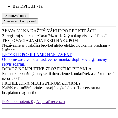
Bez DPH: 31.71€
Sledovať cenu
Sledovať dostupnosť
ZĽAVA 3% NA KAŽDÝ NÁKUP PO REGISTRÁCII
Zaregistruj sa teraz a zľavu 3% na každý nákup získavaš ihneď
TESTOVACIA JAZDA PRED NÁKUPOM
Nezáväzne si vyskúšaj bicykel alebo elektrobicykel na predajni v
Lučenci
BICYKLE POSIELAME NASTAVENÉ
Odborné zostavenie a nastavenie, montáž doplnkov a garančný
servis zdarma
DOVOZ KOMPLETNE ZLOŽENÉHO BICYKLA
Kompletne zložený bicykel ti dovezieme kamkoľvek a zaškolíme ťa
už od 30 Eur
PREHLIADKA MECHANIKOM ZDARMA
Každý rok môžeš priniesť svoj bicykel do nášho servisu na
bezplatnú diagnostiku
Počet hodnotení: 0
/
Napísať recenziu