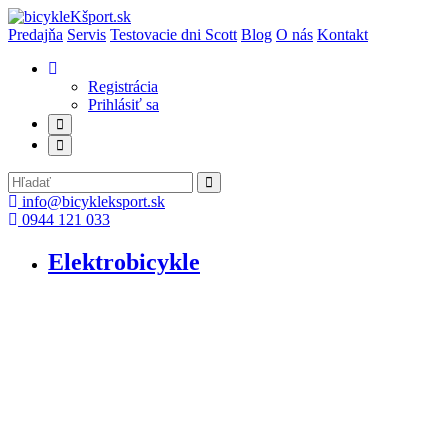
Predajňa
Servis
Testovacie dni Scott
Blog
O nás
Kontakt
Registrácia
Prihlásiť sa
info@bicykleksport.sk
0944 121 033
Elektrobicykle