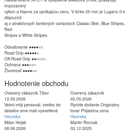
impozantný
výkon a hlavne za vynikajúcu cenu. V šírke 25 mm je Lugano II k
dispozícii
aj v atraktívnych farebných variantoch Classic-Skin, Blue Stripes,
Red
Stripes a White Stripes.
Odvaľovanie ●●●●○○
Road Grip ●●●●●○
Off-Road Grip ●●○○○○
Ochrana ●●●○○○
Životnosť ●●●●○○
Hodnotenie obchodu
Overený zákazník Tibor
Overený zákazník
12.05.2026
02.05.2026
Velmi milý personál, vsetko do
Rychle dodanie Originalny
detailov sme mali vysvetlené
tovar Prijatelna cena
Heureka
Heureka
Milan Hirjak
Martin Roncak
08.06.2026
02.12.2025