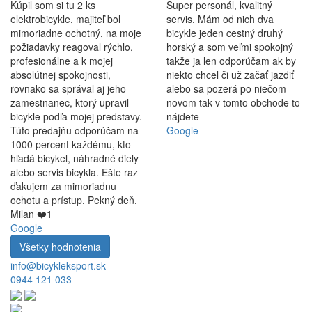
Kúpil som si tu 2 ks
Super personál, kvalitný
elektrobicykle, majiteľ bol
servis. Mám od nich dva
mimoriadne ochotný, na moje
bicykle jeden cestný druhý
požiadavky reagoval rýchlo,
horský a som veľmi spokojný
profesionálne a k mojej
takže ja len odporúčam ak by
absolútnej spokojnosti,
niekto chcel či už začať jazdiť
rovnako sa správal aj jeho
alebo sa pozerá po niečom
zamestnanec, ktorý upravil
novom tak v tomto obchode to
bicykle podľa mojej predstavy.
nájdete
Túto predajňu odporúčam na
Google
1000 percent každému, kto
hľadá bicykel, náhradné diely
alebo servis bicykla. Ešte raz
ďakujem za mimoriadnu
ochotu a prístup. Pekný deň.
Milan ❤️1
Google
Všetky hodnotenia
info@bicykleksport.sk
0944 121 033