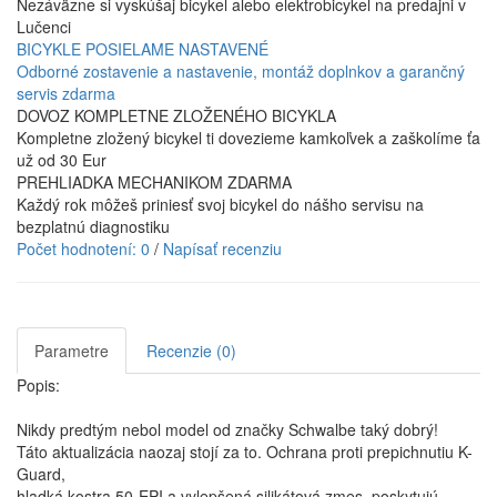
Nezáväzne si vyskúšaj bicykel alebo elektrobicykel na predajni v
Lučenci
BICYKLE POSIELAME NASTAVENÉ
Odborné zostavenie a nastavenie, montáž doplnkov a garančný
servis zdarma
DOVOZ KOMPLETNE ZLOŽENÉHO BICYKLA
Kompletne zložený bicykel ti dovezieme kamkoľvek a zaškolíme ťa
už od 30 Eur
PREHLIADKA MECHANIKOM ZDARMA
Každý rok môžeš priniesť svoj bicykel do nášho servisu na
bezplatnú diagnostiku
Počet hodnotení: 0
/
Napísať recenziu
Parametre
Recenzie (0)
Popis:
Nikdy predtým nebol model od značky Schwalbe taký dobrý!
Táto aktualizácia naozaj stojí za to. Ochrana proti prepichnutiu K-
Guard,
hladká kostra 50-EPI a vylepšená silikátová zmes, poskytujú