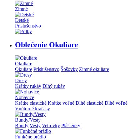
Zimné
Detské
Príslušenstvo
Oblečenie Okuliare
Okuliare
Okuliare
Príslušenstvo
Šošovky
Zimné okuliare
Dresy
Krátky rukáv
Dlhý rukáv
Nohavice
Krátke elastické
Krátke voľné
Dlhé elastické
Dlhé voľné
Vnútorné kraťasy
Bundy/Vesty
Bundy
Vesty
Vetrovky
Pláštenky
Funkčné prádlo