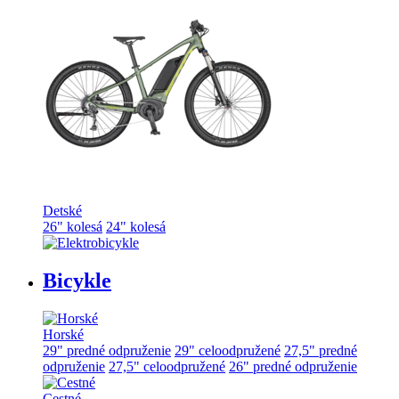
Detské
26" kolesá
24" kolesá
Bicykle
Horské
29" predné odpruženie
29" celoodpružené
27,5" predné
odpruženie
27,5" celoodpružené
26" predné odpruženie
Cestné