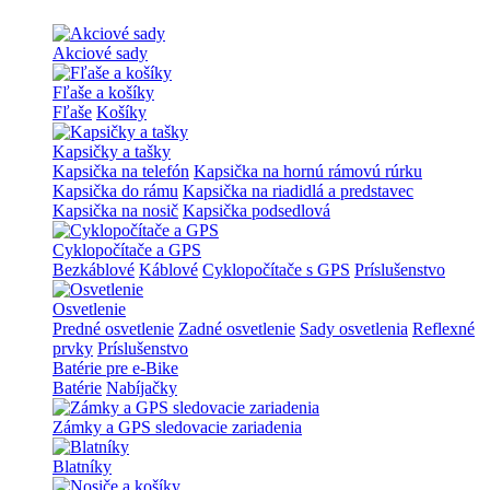
Akciové sady
Fľaše a košíky
Fľaše
Košíky
Kapsičky a tašky
Kapsička na telefón
Kapsička na hornú rámovú rúrku
Kapsička do rámu
Kapsička na riadidlá a predstavec
Kapsička na nosič
Kapsička podsedlová
Cyklopočítače a GPS
Bezkáblové
Káblové
Cyklopočítače s GPS
Príslušenstvo
Osvetlenie
Predné osvetlenie
Zadné osvetlenie
Sady osvetlenia
Reflexné
prvky
Príslušenstvo
Batérie pre e-Bike
Batérie
Nabíjačky
Zámky a GPS sledovacie zariadenia
Blatníky