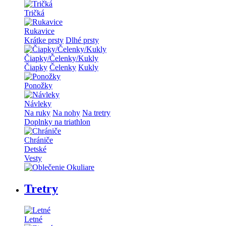
Tričká
Rukavice
Krátke prsty
Dlhé prsty
Čiapky/Čelenky/Kukly
Čiapky
Čelenky
Kukly
Ponožky
Návleky
Na ruky
Na nohy
Na tretry
Doplnky na triathlon
Chrániče
Detské
Vesty
Tretry
Letné