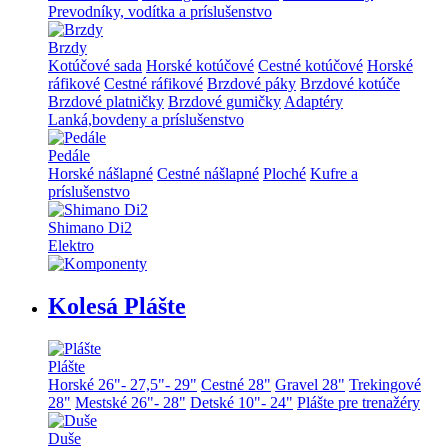
Prevodníky, vodítka a príslušenstvo
Brzdy
Kotúčové sada
Horské kotúčové
Cestné kotúčové
Horské
ráfikové
Cestné ráfikové
Brzdové páky
Brzdové kotúče
Brzdové platničky
Brzdové gumičky
Adaptéry
Lanká,bovdeny a príslušenstvo
Pedále
Horské nášlapné
Cestné nášlapné
Ploché
Kufre a
príslušenstvo
Shimano Di2
Elektro
Kolesá Plášte
Plášte
Horské 26"- 27,5"- 29"
Cestné 28"
Gravel 28"
Trekingové
28"
Mestské 26"- 28"
Detské 10"- 24"
Plášte pre trenažéry
Duše