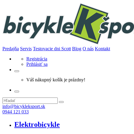
Predajňa
Servis
Testovacie dni Scott
Blog
O nás
Kontakt
Registrácia
Prihlásiť sa
Váš nákupný košík je prázdny!
info@bicykleksport.sk
0944 121 033
Elektrobicykle