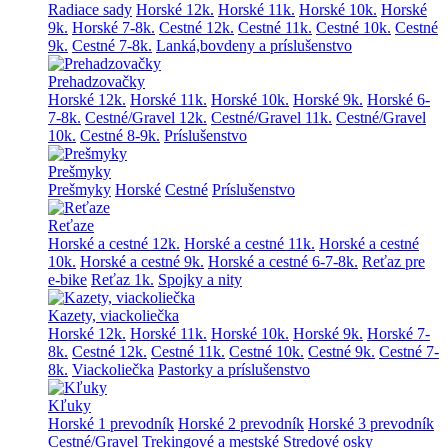
Radiace sady
Horské 12k.
Horské 11k.
Horské 10k.
Horské
9k.
Horské 7-8k.
Cestné 12k.
Cestné 11k.
Cestné 10k.
Cestné
9k.
Cestné 7-8k.
Lanká,bovdeny a príslušenstvo
Prehadzovačky
Horské 12k.
Horské 11k.
Horské 10k.
Horské 9k.
Horské 6-
7-8k.
Cestné/Gravel 12k.
Cestné/Gravel 11k.
Cestné/Gravel
10k.
Cestné 8-9k.
Príslušenstvo
Prešmyky
Prešmyky
Horské
Cestné
Príslušenstvo
Reťaze
Horské a cestné 12k.
Horské a cestné 11k.
Horské a cestné
10k.
Horské a cestné 9k.
Horské a cestné 6-7-8k.
Reťaz pre
e-bike
Reťaz 1k.
Spojky a nity
Kazety, viackoliečka
Horské 12k.
Horské 11k.
Horské 10k.
Horské 9k.
Horské 7-
8k.
Cestné 12k.
Cestné 11k.
Cestné 10k.
Cestné 9k.
Cestné 7-
8k.
Viackoliečka
Pastorky a príslušenstvo
Kľuky
Horské 1 prevodník
Horské 2 prevodník
Horské 3 prevodník
Cestné/Gravel
Trekingové a mestské
Stredové osky