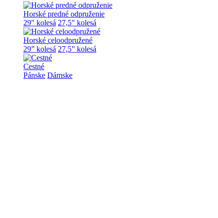
Horské predné odpruženie
29" kolesá
27,5" kolesá
Horské celoodpružené
29” kolesá
27,5” kolesá
Cestné
Pánske
Dámske