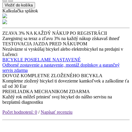
Vložiť do košíka
Kalkulačka splátok
ZĽAVA 3% NA KAŽDÝ NÁKUP PO REGISTRÁCII
Zaregistruj sa teraz a zľavu 3% na každý nákup získavaš ihneď
TESTOVACIA JAZDA PRED NÁKUPOM
Nezáväzne si vyskúšaj bicykel alebo elektrobicykel na predajni v
Lučenci
BICYKLE POSIELAME NASTAVENÉ
Odborné zostavenie a nastavenie, montáž doplnkov a garančný
servis zdarma
DOVOZ KOMPLETNE ZLOŽENÉHO BICYKLA
Kompletne zložený bicykel ti dovezieme kamkoľvek a zaškolíme ťa
už od 30 Eur
PREHLIADKA MECHANIKOM ZDARMA
Každý rok môžeš priniesť svoj bicykel do nášho servisu na
bezplatnú diagnostiku
Počet hodnotení: 0
/
Napísať recenziu