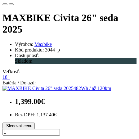
MAXBIKE Civita 26" seda
2025
Výrobca:
Maxbike
Kód produktu: 3044_p
Dostupnosť:
Skladom
Veľkosť:
18"
Batéria / Dojazd:
482Wh / až 120km
1,399.00€
Bez DPH: 1,137.40€
Sledovať cenu