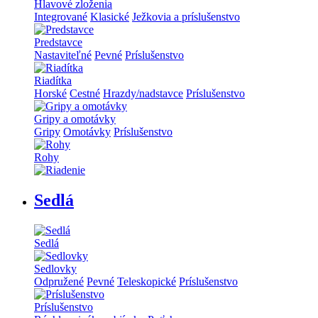
Hlavové zloženia
Integrované
Klasické
Ježkovia a príslušenstvo
Predstavce
Nastaviteľné
Pevné
Príslušenstvo
Riadítka
Horské
Cestné
Hrazdy/nadstavce
Príslušenstvo
Gripy a omotávky
Gripy
Omotávky
Príslušenstvo
Rohy
Sedlá
Sedlá
Sedlovky
Odpružené
Pevné
Teleskopické
Príslušenstvo
Príslušenstvo