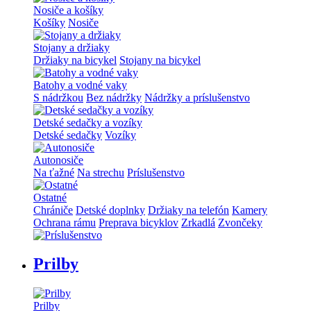
Nosiče a košíky
Košíky
Nosiče
Stojany a držiaky
Držiaky na bicykel
Stojany na bicykel
Batohy a vodné vaky
S nádržkou
Bez nádržky
Nádržky a príslušenstvo
Detské sedačky a vozíky
Detské sedačky
Vozíky
Autonosiče
Na ťažné
Na strechu
Príslušenstvo
Ostatné
Chrániče
Detské doplnky
Držiaky na telefón
Kamery
Ochrana rámu
Preprava bicyklov
Zrkadlá
Zvončeky
Prilby
Prilby