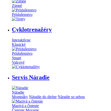
Zimné
Príslušenstvo
Cyklotrenažéry
Interaktívne
Klasické
Príslušenstvo
Smart
Valcové
Servis Náradie
Náradie
Montpáky
Náradie do dielne
Náradie so sebou
Mazivá a čistenie
Čistenie
Mazanie