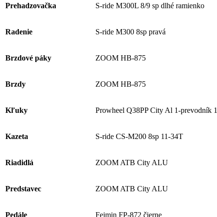
Prehadzovačka
S-ride M300L 8/9 sp dlhé ramienko
Radenie
S-ride M300 8sp pravá
Brzdové páky
ZOOM HB-875
Brzdy
ZOOM HB-875
Kľuky
Prowheel Q38PP City Al 1-prevodník
Kazeta
S-ride CS-M200 8sp 11-34T
Riadidlá
ZOOM ATB City ALU
Predstavec
ZOOM ATB City ALU
Pedále
Feimin FP-872 čierne