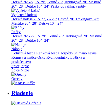
Horské 26"-27,5"- 29"
Cestné 28"
Trekingové 28"
Mestské
26"- 28"
Detské 10"- 24"
Pásky do ráfika, ventily
Vypletené kolesá
Horské kolesá 26"- 27,5"- 29"
Cestné 28"
Trekingové 28"
Mestské 26"- 28"
Detské 10"- 24"
Ráfky
Horské 26"- 27,5"- 29"
Cestné 28"
Trekingové 28"
Mestské
26"- 28"
Detské 10"- 24"
Náboje
Kotúčová brzda
Ráfiková brzda
Torpédo
Shimano nexus
Kónusy a matice
Osky
Rýchloupináky
Ložiská a
príslušenstvo
Špice, niple
Špice
Niple
Orechy
Riadenie