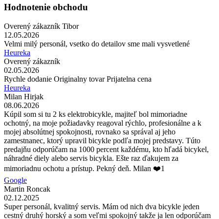
Hodnotenie obchodu
Overený zákazník Tibor
12.05.2026
Velmi milý personál, vsetko do detailov sme mali vysvetlené
Heureka
Overený zákazník
02.05.2026
Rychle dodanie Originalny tovar Prijatelna cena
Heureka
Milan Hirjak
08.06.2026
Kúpil som si tu 2 ks elektrobicykle, majiteľ bol mimoriadne
ochotný, na moje požiadavky reagoval rýchlo, profesionálne a k
mojej absolútnej spokojnosti, rovnako sa správal aj jeho
zamestnanec, ktorý upravil bicykle podľa mojej predstavy. Túto
predajňu odporúčam na 1000 percent každému, kto hľadá bicykel,
náhradné diely alebo servis bicykla. Ešte raz ďakujem za
mimoriadnu ochotu a prístup. Pekný deň. Milan ❤️1
Google
Martin Roncak
02.12.2025
Super personál, kvalitný servis. Mám od nich dva bicykle jeden
cestný druhý horský a som veľmi spokojný takže ja len odporúčam