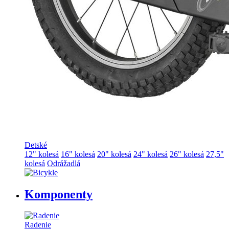
Detské
12" kolesá
16" kolesá
20" kolesá
24" kolesá
26" kolesá
27,5"
kolesá
Odrážadlá
Komponenty
Radenie