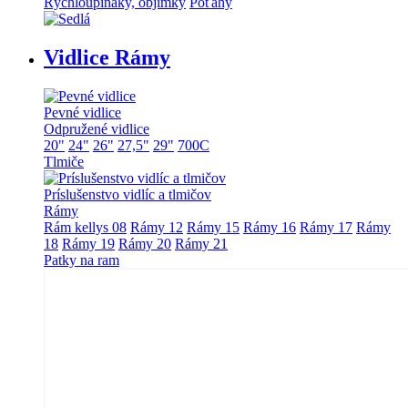
Rýchloupináky, objímky
Poťahy
Vidlice Rámy
Pevné vidlice
Odpružené vidlice
20"
24"
26"
27,5"
29"
700C
Tlmiče
Príslušenstvo vidlíc a tlmičov
Rámy
Rám kellys 08
Rámy 12
Rámy 15
Rámy 16
Rámy 17
Rámy
18
Rámy 19
Rámy 20
Rámy 21
Patky na ram