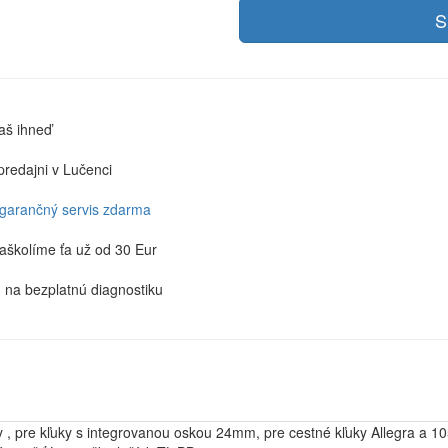
S
aš ihneď
predajni v Lučenci
 garančný servis zdarma
aškolíme ťa už od 30 Eur
u na bezplatnú diagnostiku
, pre kľuky s integrovanou oskou 24mm, pre cestné kľuky Allegra a 1