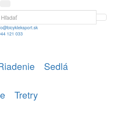
fo@bicykleksport.sk
944 121 033
Riadenie
Sedlá
re
Tretry