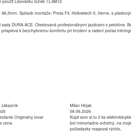
 použiť Lisovačku ložísk TL-BB12.
86,5mm, Spôsob montáže: Press Fit, Hollowtech II, čierne, s plastovým
sady DURA-ACE. Otestovaná profesionálnymi jazdcami v pelotóne. B
prispieva k bezchybnému komfortu pri brzdení a radení počas tréningo
 zákazník
Milan Hirjak
026
08.06.2026
odanie Originalny tovar
Kúpil som si tu 2 ks elektrobicykle
na cena
bol mimoriadne ochotný, na moj
a
požiadavky reagoval rýchlo,