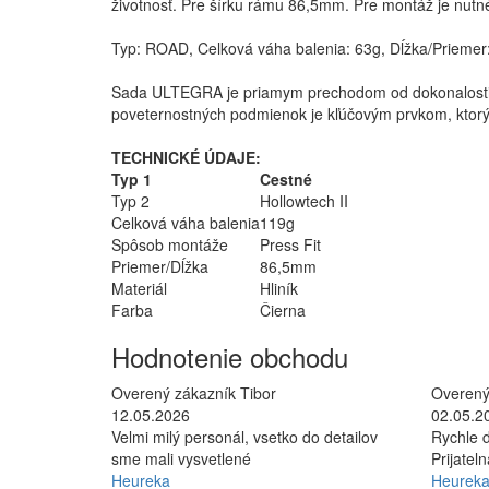
životnosť. Pre šírku rámu 86,5mm. Pre montáž je nutné
Typ: ROAD, Celková váha balenia: 63g, Dĺžka/Priemer: 
Sada ULTEGRA je priamym prechodom od dokonalosti 
poveternostných podmienok je kľúčovým prvkom, ktorý 
TECHNICKÉ ÚDAJE:
Typ 1
Cestné
Typ 2
Hollowtech II
Celková váha balenia
119g
Spôsob montáže
Press Fit
Priemer/Dĺžka
86,5mm
Materiál
Hliník
Farba
Čierna
Hodnotenie obchodu
Overený zákazník Tibor
Overený
12.05.2026
02.05.2
Velmi milý personál, vsetko do detailov
Rychle d
sme mali vysvetlené
Prijatel
Heureka
Heurek