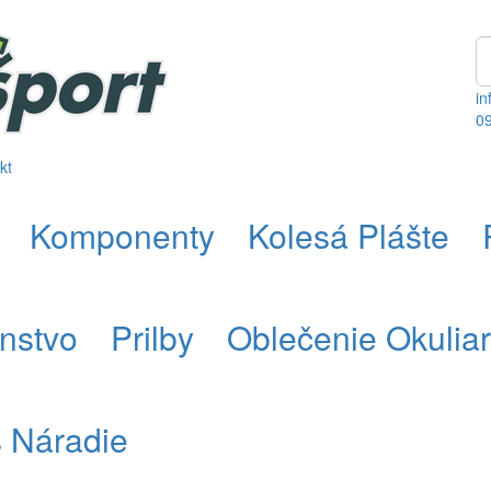
in
0
kt
Komponenty
Kolesá Plášte
enstvo
Prilby
Oblečenie Okulia
s Náradie