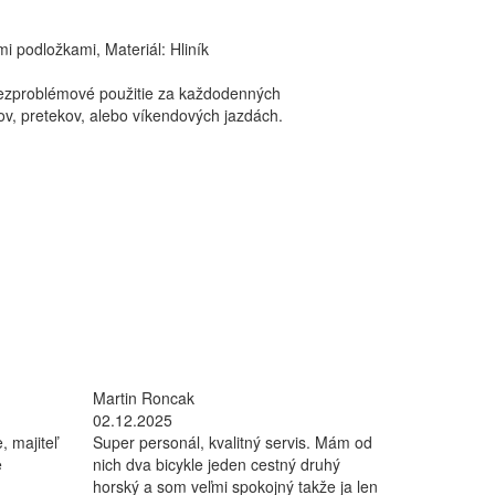
i podložkami, Materiál: Hliník
ezproblémové použitie za každodenných
v, pretekov, alebo víkendových jazdách.
Martin Roncak
02.12.2025
, majiteľ
Super personál, kvalitný servis. Mám od
e
nich dva bicykle jeden cestný druhý
horský a som veľmi spokojný takže ja len