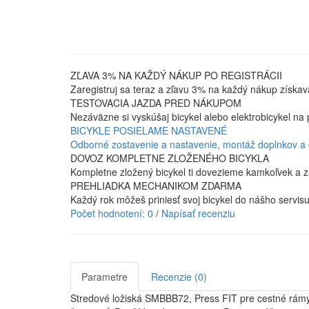
ZĽAVA 3% NA KAŽDÝ NÁKUP PO REGISTRÁCII
Zaregistruj sa teraz a zľavu 3% na každý nákup získav
TESTOVACIA JAZDA PRED NÁKUPOM
Nezáväzne si vyskúšaj bicykel alebo elektrobicykel na 
BICYKLE POSIELAME NASTAVENÉ
Odborné zostavenie a nastavenie, montáž doplnkov a
DOVOZ KOMPLETNE ZLOŽENÉHO BICYKLA
Kompletne zložený bicykel ti dovezieme kamkoľvek a z
PREHLIADKA MECHANIKOM ZDARMA
Každý rok môžeš priniesť svoj bicykel do nášho servis
Počet hodnotení: 0
/
Napísať recenziu
Parametre
Recenzie (0)
Stredové ložiská SMBBB72, Press FIT pre cestné rámy 