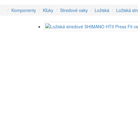
Komponenty
Kľuky
Stredové osky
Ložiská
Ložiská st