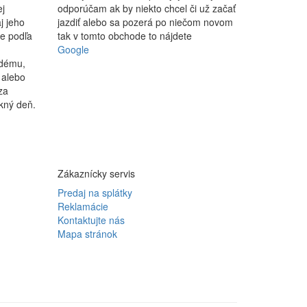
ej
odporúčam ak by niekto chcel či už začať
j jeho
jazdiť alebo sa pozerá po niečom novom
le podľa
tak v tomto obchode to nájdete
Google
ždému,
 alebo
za
kný deň.
Zákaznícky servis
Predaj na splátky
Reklamácie
Kontaktujte nás
Mapa stránok