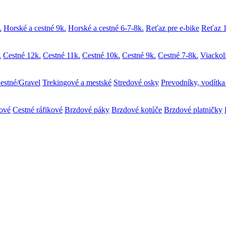
.
Horské a cestné 9k.
Horské a cestné 6-7-8k.
Reťaz pre e-bike
Reťaz 1
.
Cestné 12k.
Cestné 11k.
Cestné 10k.
Cestné 9k.
Cestné 7-8k.
Viackol
estné/Gravel
Trekingové a mestské
Stredové osky
Prevodníky, vodítka 
kové
Cestné ráfikové
Brzdové páky
Brzdové kotúče
Brzdové platničky