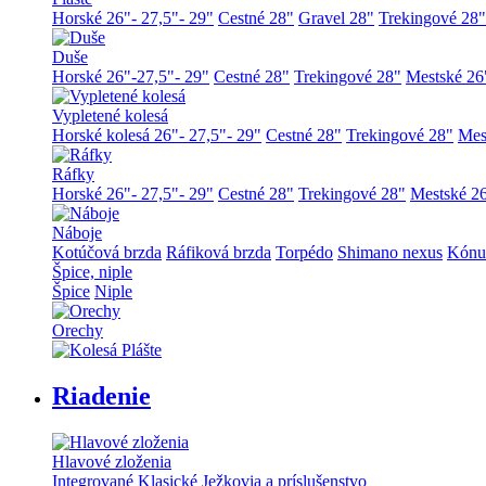
Horské 26"- 27,5"- 29"
Cestné 28"
Gravel 28"
Trekingové 28"
Duše
Horské 26"-27,5"- 29"
Cestné 28"
Trekingové 28"
Mestské 26
Vypletené kolesá
Horské kolesá 26"- 27,5"- 29"
Cestné 28"
Trekingové 28"
Mes
Ráfky
Horské 26"- 27,5"- 29"
Cestné 28"
Trekingové 28"
Mestské 26
Náboje
Kotúčová brzda
Ráfiková brzda
Torpédo
Shimano nexus
Kónus
Špice, niple
Špice
Niple
Orechy
Riadenie
Hlavové zloženia
Integrované
Klasické
Ježkovia a príslušenstvo