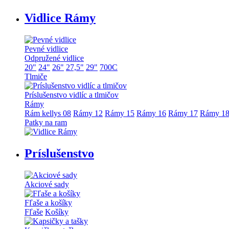
Vidlice Rámy
Pevné vidlice
Odpružené vidlice
20"
24"
26"
27,5"
29"
700C
Tlmiče
Príslušenstvo vidlíc a tlmičov
Rámy
Rám kellys 08
Rámy 12
Rámy 15
Rámy 16
Rámy 17
Rámy 1
Patky na ram
Príslušenstvo
Akciové sady
Fľaše a košíky
Fľaše
Košíky