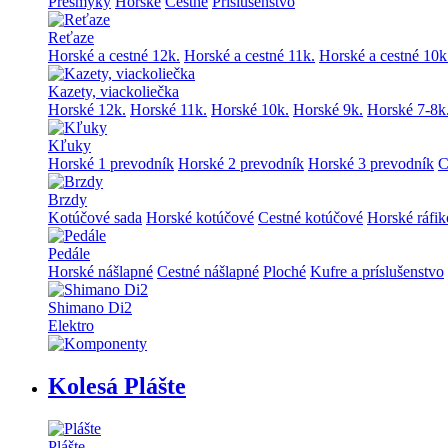
Prešmyky
Horské
Cestné
Príslušenstvo
Reťaze
Horské a cestné 12k.
Horské a cestné 11k.
Horské a cestné 10k
Kazety, viackoliečka
Horské 12k.
Horské 11k.
Horské 10k.
Horské 9k.
Horské 7-8k
Kľuky
Horské 1 prevodník
Horské 2 prevodník
Horské 3 prevodník
C
Brzdy
Kotúčové sada
Horské kotúčové
Cestné kotúčové
Horské ráfi
Pedále
Horské nášlapné
Cestné nášlapné
Ploché
Kufre a príslušenstvo
Shimano Di2
Elektro
Kolesá Plášte
Plášte