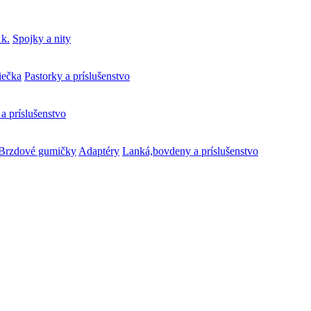
k.
Spojky a nity
iečka
Pastorky a príslušenstvo
a príslušenstvo
Brzdové gumičky
Adaptéry
Lanká,bovdeny a príslušenstvo