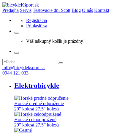
Predajňa
Servis
Testovacie dni Scott
Blog
O nás
Kontakt
Registrácia
Prihlásiť sa
Váš nákupný košík je prázdny!
info@bicykleksport.sk
0944 121 033
Elektrobicykle
Horské predné odpruženie
29" kolesá
27,5" kolesá
Horské celoodpružené
29” kolesá
27,5” kolesá