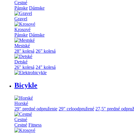
Cestné
Pánske
Dámske
Gravel
Krosové
Pánske
Dámske
Mestské
28” kolesá
26” kolesá
Detské
26" kolesá
24" kolesá
Bicykle
Horské
29" predné odpruženie
29" celoodpružené
27,5" predné odpruž
Cestné
Cestné
Fitness