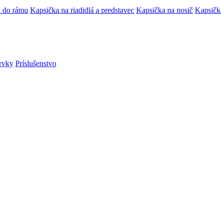
 do rámu
Kapsička na riadidlá a predstavec
Kapsička na nosič
Kapsičk
rvky
Príslušenstvo