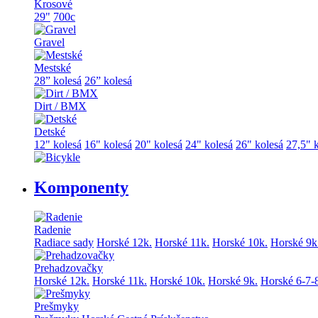
Krosové
29"
700c
Gravel
Mestské
28” kolesá
26” kolesá
Dirt / BMX
Detské
12" kolesá
16" kolesá
20" kolesá
24" kolesá
26" kolesá
27,5" 
Komponenty
Radenie
Radiace sady
Horské 12k.
Horské 11k.
Horské 10k.
Horské 9k
Prehadzovačky
Horské 12k.
Horské 11k.
Horské 10k.
Horské 9k.
Horské 6-7-
Prešmyky