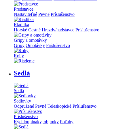
Predstavce
Nastaviteľné
Pevné
Príslušenstvo
Riadítka
Horské
Cestné
Hrazdy/nadstavce
Príslušenstvo
Gripy a omotávky
Gripy
Omotávky
Príslušenstvo
Rohy
Sedlá
Sedlá
Sedlovky
Odpružené
Pevné
Teleskopické
Príslušenstvo
Príslušenstvo
Rýchloupináky, objímky
Poťahy