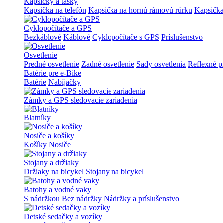
Kapsičky a tašky
Kapsička na telefón
Kapsička na hornú rámovú rúrku
Kapsička
Cyklopočítače a GPS
Bezkáblové
Káblové
Cyklopočítače s GPS
Príslušenstvo
Osvetlenie
Predné osvetlenie
Zadné osvetlenie
Sady osvetlenia
Reflexné p
Batérie pre e-Bike
Batérie
Nabíjačky
Zámky a GPS sledovacie zariadenia
Blatníky
Nosiče a košíky
Košíky
Nosiče
Stojany a držiaky
Držiaky na bicykel
Stojany na bicykel
Batohy a vodné vaky
S nádržkou
Bez nádržky
Nádržky a príslušenstvo
Detské sedačky a vozíky