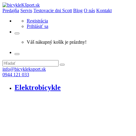
Predajňa
Servis
Testovacie dni Scott
Blog
O nás
Kontakt
Registrácia
Prihlásiť sa
Váš nákupný košík je prázdny!
info@bicykleksport.sk
0944 121 033
Elektrobicykle