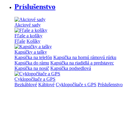
Príslušenstvo
Akciové sady
Fľaše a košíky
Fľaše
Košíky
Kapsičky a tašky
Kapsička na telefón
Kapsička na hornú rámovú rúrku
Kapsička do rámu
Kapsička na riadidlá a predstavec
Kapsička na nosič
Kapsička podsedlová
Cyklopočítače a GPS
Bezkáblové
Káblové
Cyklopočítače s GPS
Príslušenstvo