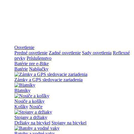
Osvetlenie
Predné osvetlenie
Zadné osvetlenie
Sady osvetlenia
Reflexné
prvky
Príslušenstvo
Batérie pre e-Bike
Batérie
Nabíjačky
Zámky a GPS sledovacie zariadenia
Blatníky
Nosiče a košíky
Košíky
Nosiče
Stojany a držiaky
Držiaky na bicykel
Stojany na bicykel
Batohy a vodné vaky