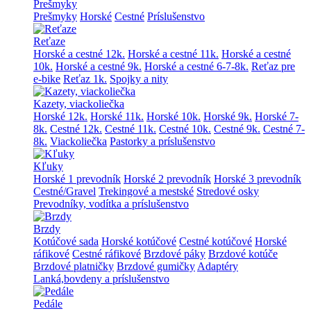
Prešmyky
Prešmyky
Horské
Cestné
Príslušenstvo
Reťaze
Horské a cestné 12k.
Horské a cestné 11k.
Horské a cestné
10k.
Horské a cestné 9k.
Horské a cestné 6-7-8k.
Reťaz pre
e-bike
Reťaz 1k.
Spojky a nity
Kazety, viackoliečka
Horské 12k.
Horské 11k.
Horské 10k.
Horské 9k.
Horské 7-
8k.
Cestné 12k.
Cestné 11k.
Cestné 10k.
Cestné 9k.
Cestné 7-
8k.
Viackoliečka
Pastorky a príslušenstvo
Kľuky
Horské 1 prevodník
Horské 2 prevodník
Horské 3 prevodník
Cestné/Gravel
Trekingové a mestské
Stredové osky
Prevodníky, vodítka a príslušenstvo
Brzdy
Kotúčové sada
Horské kotúčové
Cestné kotúčové
Horské
ráfikové
Cestné ráfikové
Brzdové páky
Brzdové kotúče
Brzdové platničky
Brzdové gumičky
Adaptéry
Lanká,bovdeny a príslušenstvo
Pedále