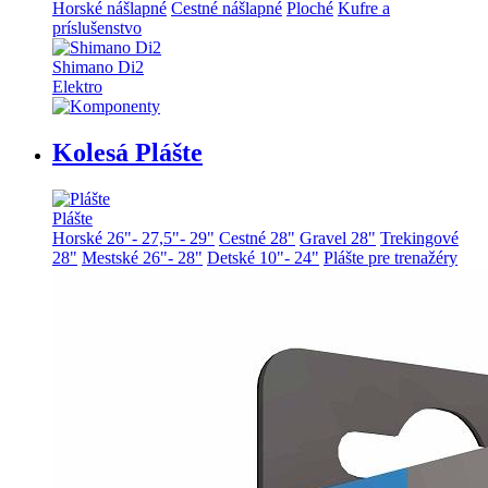
Horské nášlapné
Cestné nášlapné
Ploché
Kufre a
príslušenstvo
Shimano Di2
Elektro
Kolesá Plášte
Plášte
Horské 26"- 27,5"- 29"
Cestné 28"
Gravel 28"
Trekingové
28"
Mestské 26"- 28"
Detské 10"- 24"
Plášte pre trenažéry