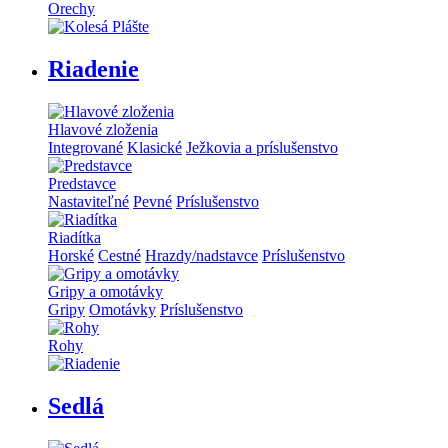
Orechy
Riadenie
Hlavové zloženia
Integrované
Klasické
Ježkovia a príslušenstvo
Predstavce
Nastaviteľné
Pevné
Príslušenstvo
Riadítka
Horské
Cestné
Hrazdy/nadstavce
Príslušenstvo
Gripy a omotávky
Gripy
Omotávky
Príslušenstvo
Rohy
Sedlá