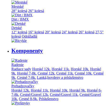
Mestské
28” kolesá
26” kolesá
Dirt / BMX
Detské
12" kolesá
16" kolesá
20" kolesá
24" kolesá
26" kolesá
27,5"
kolesá
Odrážadlá
Komponenty
Radenie
Radiace sady
Horské 12k.
Horské 11k.
Horské 10k.
Horské
9k.
Horské 7-8k.
Cestné 12k.
Cestné 11k.
Cestné 10k.
Cestné
9k.
Cestné 7-8k.
Lanká,bovdeny a príslušenstvo
Prehadzovačky
Horské 12k.
Horské 11k.
Horské 10k.
Horské 9k.
Horské 6-
7-8k.
Cestné/Gravel 12k.
Cestné/Gravel 11k.
Cestné/Gravel
10k.
Cestné 8-9k.
Príslušenstvo