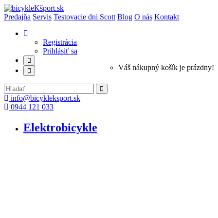
Predajňa
Servis
Testovacie dni Scott
Blog
O nás
Kontakt
Registrácia
Prihlásiť sa
Váš nákupný košík je prázdny!
info@bicykleksport.sk
0944 121 033
Elektrobicykle