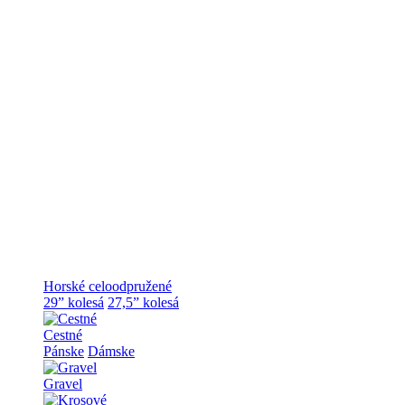
Horské celoodpružené
29” kolesá
27,5” kolesá
Cestné
Pánske
Dámske
Gravel