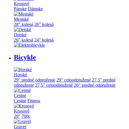
Krosové
Pánske
Dámske
Mestské
28” kolesá
26” kolesá
Detské
26" kolesá
24" kolesá
Bicykle
Horské
29" predné odpruženie
29" celoodpružené
27,5" predné
odpruženie
27,5" celoodpružené
26" predné odpruženie
Cestné
Cestné
Fitness
Krosové
29"
700c
Gravel