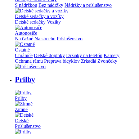
S nádržkou
Bez nádržky
Nádržky a príslušenstvo
Detské sedačky a vozíky
Detské sedačky
Vozíky
Autonosiče
Na ťažné
Na strechu
Príslušenstvo
Ostatné
Chrániče
Detské doplnky
Držiaky na telefón
Kamery
Ochrana rámu
Preprava bicyklov
Zrkadlá
Zvončeky
Prilby
Prilby
Zimné
Detské
Príslušenstvo