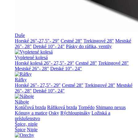
Duše
Horské 26"-27,5"- 29"
Cestné 28"
Trekingové 28"
Mestské
26"- 28"
Detské 10"- 24"
Pásky do ráfika, ventily
Vypletené kolesá
Horské kolesá 26"- 27,5"- 29"
Cestné 28"
Trekingové 28"
Mestské 26"- 28"
Detské 10"- 24"
Ráfky
Horské 26"- 27,5"- 29"
Cestné 28"
Trekingové 28"
Mestské
26"- 28"
Detské 10"- 24"
Náboje
Kotúčová brzda
Ráfiková brzda
Torpédo
Shimano nexus
Kónusy a matice
Osky
Rýchloupináky
Ložiská a
príslušenstvo
Špice, niple
Špice
Niple