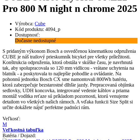
Pro 800 M night n chrome 2025
Výrobca:
Cube
Kód produktu: 4094_p
Dostupnosť:
Dočasne nedostupné
S pridaným výkonom Bosch a osvedčenou kinematikou odpruženia
CUBE je náš trailový prieskumník bicykel pre všetky príležitosti.
Konštrukcia odpruženia, ktorá obstála v skúške času, je navrhnutá
tak, aby spolupracovala so 120 mm vidlicou - vrátane uchytenia na
blatník - a poskytovala to najlepšie pohodlie a ovládanie. Na
pohonnú jednotku Bosch CX sme namontovali 800Wh batériu,
ktorá zabezpečuje bezstarostné dlhšie jazdy. Prepracovaná objímka
sedlovky, UDH koncovka, integrované vedenie káblov a priama
montáž vodítka reťaze sú príkladom pozornosti, ktorú venujeme
detailom vo všetkých našich rámoch. A vďaka funkcii Size Split si
určite dokážete nájsť perfektne padnúci rám.
Veľkosť:
M
Veľkostná tabuľka
Batéria / Dojazd: