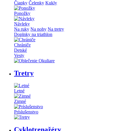
Čiapky
Čelenky
Kukly
Ponožky
Návleky
Na ruky
Na nohy
Na tretry
Doplnky na triathlon
Chrániče
Detské
Vesty
Tretry
Letné
Zimné
Príslušenstvo
Cyklotrenažéry