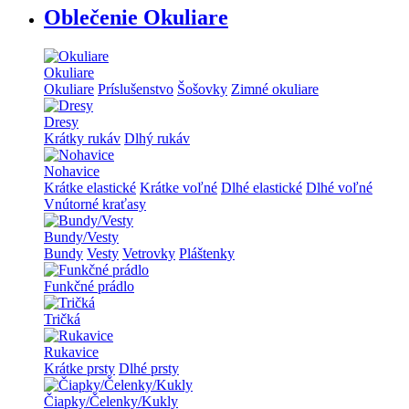
Oblečenie Okuliare
Okuliare
Okuliare
Príslušenstvo
Šošovky
Zimné okuliare
Dresy
Krátky rukáv
Dlhý rukáv
Nohavice
Krátke elastické
Krátke voľné
Dlhé elastické
Dlhé voľné
Vnútorné kraťasy
Bundy/Vesty
Bundy
Vesty
Vetrovky
Pláštenky
Funkčné prádlo
Tričká
Rukavice
Krátke prsty
Dlhé prsty
Čiapky/Čelenky/Kukly