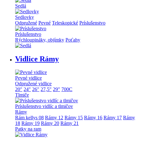
Sedlá
Sedlovky
Odpružené
Pevné
Teleskopické
Príslušenstvo
Príslušenstvo
Rýchloupináky, objímky
Poťahy
Vidlice Rámy
Pevné vidlice
Odpružené vidlice
20"
24"
26"
27,5"
29"
700C
Tlmiče
Príslušenstvo vidlíc a tlmičov
Rámy
Rám kellys 08
Rámy 12
Rámy 15
Rámy 16
Rámy 17
Rámy
18
Rámy 19
Rámy 20
Rámy 21
Patky na ram