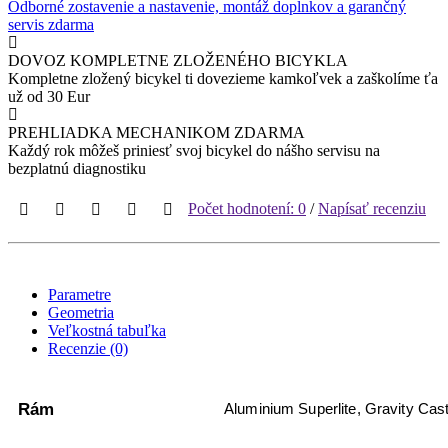
Odborné zostavenie a nastavenie, montáž doplnkov a garančný
servis zdarma
DOVOZ KOMPLETNE ZLOŽENÉHO BICYKLA
Kompletne zložený bicykel ti dovezieme kamkoľvek a zaškolíme ťa
už od 30 Eur
PREHLIADKA MECHANIKOM ZDARMA
Každý rok môžeš priniesť svoj bicykel do nášho servisu na
bezplatnú diagnostiku
Počet hodnotení: 0
/
Napísať recenziu
Parametre
Geometria
Veľkostná tabuľka
Recenzie (0)
Rám
Aluminium Superlite, Gravity Cast