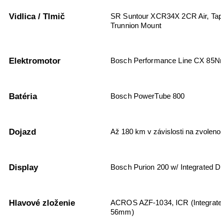
Vidlica / Tlmič
SR Suntour XCR34X 2CR Air, Ta
Trunnion Mount
Elektromotor
Bosch Performance Line CX 85Nm
Batéria
Bosch PowerTube 800
Dojazd
Až 180 km v závislosti na zvoleno
Display
Bosch Purion 200 w/ Integrated D
Hlavové zloženie
ACROS AZF-1034, ICR (Integrated
56mm)