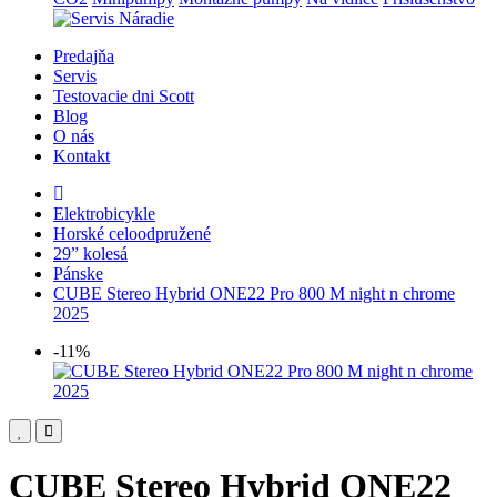
Predajňa
Servis
Testovacie dni Scott
Blog
O nás
Kontakt
Elektrobicykle
Horské celoodpružené
29” kolesá
Pánske
CUBE Stereo Hybrid ONE22 Pro 800 M night n chrome
2025
-11%
CUBE Stereo Hybrid ONE22