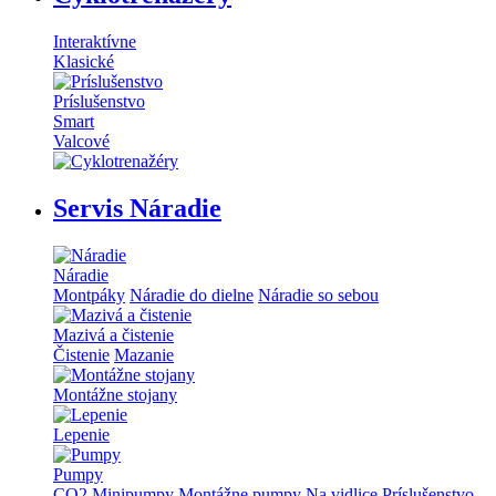
Interaktívne
Klasické
Príslušenstvo
Smart
Valcové
Servis Náradie
Náradie
Montpáky
Náradie do dielne
Náradie so sebou
Mazivá a čistenie
Čistenie
Mazanie
Montážne stojany
Lepenie
Pumpy
CO2
Minipumpy
Montážne pumpy
Na vidlice
Príslušenstvo