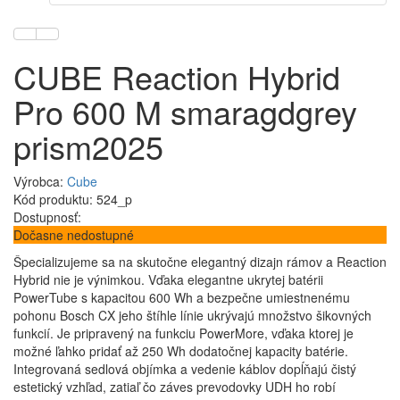
CUBE Reaction Hybrid
Pro 600 M smaragdgrey
prism2025
Výrobca:
Cube
Kód produktu: 524_p
Dostupnosť:
Dočasne nedostupné
Špecializujeme sa na skutočne elegantný dizajn rámov a Reaction
Hybrid nie je výnimkou. Vďaka elegantne ukrytej batérii
PowerTube s kapacitou 600 Wh a bezpečne umiestnenému
pohonu Bosch CX jeho štíhle línie ukrývajú množstvo šikovných
funkcií. Je pripravený na funkciu PowerMore, vďaka ktorej je
možné ľahko pridať až 250 Wh dodatočnej kapacity batérie.
Integrovaná sedlová objímka a vedenie káblov dopĺňajú čistý
estetický vzhľad, zatiaľ čo záves prevodovky UDH ho robí