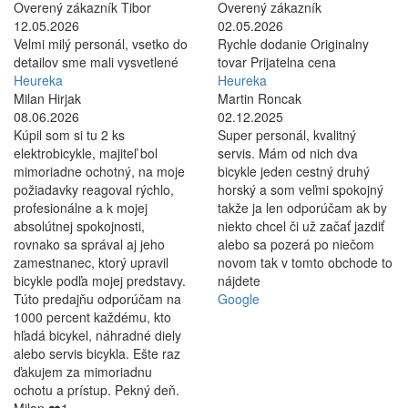
Overený zákazník Tibor
Overený zákazník
12.05.2026
02.05.2026
Velmi milý personál, vsetko do
Rychle dodanie Originalny
detailov sme mali vysvetlené
tovar Prijatelna cena
Heureka
Heureka
Milan Hirjak
Martin Roncak
08.06.2026
02.12.2025
Kúpil som si tu 2 ks
Super personál, kvalitný
elektrobicykle, majiteľ bol
servis. Mám od nich dva
mimoriadne ochotný, na moje
bicykle jeden cestný druhý
požiadavky reagoval rýchlo,
horský a som veľmi spokojný
profesionálne a k mojej
takže ja len odporúčam ak by
absolútnej spokojnosti,
niekto chcel či už začať jazdiť
rovnako sa správal aj jeho
alebo sa pozerá po niečom
zamestnanec, ktorý upravil
novom tak v tomto obchode to
bicykle podľa mojej predstavy.
nájdete
Túto predajňu odporúčam na
Google
1000 percent každému, kto
hľadá bicykel, náhradné diely
alebo servis bicykla. Ešte raz
ďakujem za mimoriadnu
ochotu a prístup. Pekný deň.