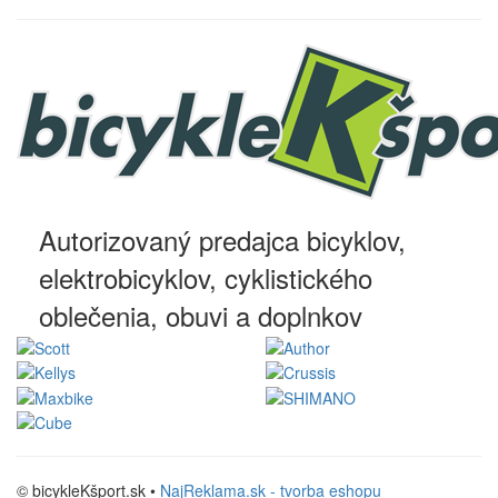
Autorizovaný predajca bicyklov,
elektrobicyklov, cyklistického
oblečenia, obuvi a doplnkov
© bicykleKšport.sk •
NajReklama.sk - tvorba eshopu