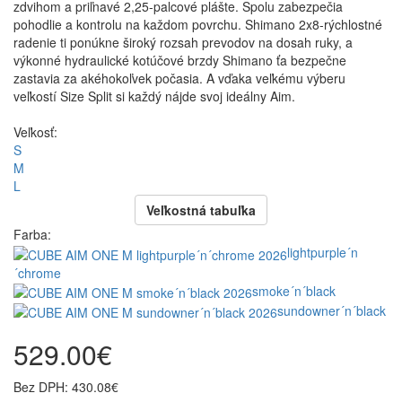
zdvihom a priľnavé 2,25-palcové plášte. Spolu zabezpečia
pohodlie a kontrolu na každom povrchu. Shimano 2x8-rýchlostné
radenie ti ponúkne široký rozsah prevodov na dosah ruky, a
výkonné hydraulické kotúčové brzdy Shimano ťa bezpečne
zastavia za akéhokoľvek počasia. A vďaka veľkému výberu
veľkostí Size Split si každý nájde svoj ideálny Aim.
Veľkosť:
S
M
L
Veľkostná tabuľka
Farba:
lightpurple´n
´chrome
smoke´n´black
sundowner´n´black
529.00€
Bez DPH: 430.08€