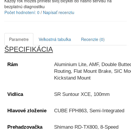
Každý rok môžeš priniesť svoj bicykel do nášho servisu na
bezplatnú diagnostiku
Počet hodnotení: 0
/
Napísať recenziu
Parametre
Veľkostná tabuľka
Recenzie (0)
ŠPECIFIKÁCIA
Rám
Aluminium Lite, AMF, Double Butted
Routing, Flat Mount Brake, SIC Mo
Kickstand Mount
Vidlica
SR Suntour XCE, 100mm
Hlavové zloženie
CUBE FPH863, Semi-Integrated
Prehadzovačka
Shimano RD-TX800, 8-Speed