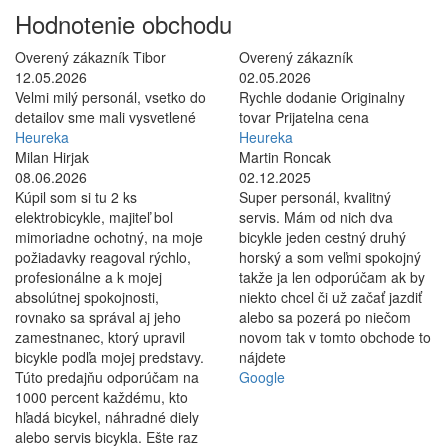
Hodnotenie obchodu
Overený zákazník Tibor
Overený zákazník
12.05.2026
02.05.2026
Velmi milý personál, vsetko do
Rychle dodanie Originalny
detailov sme mali vysvetlené
tovar Prijatelna cena
Heureka
Heureka
Milan Hirjak
Martin Roncak
08.06.2026
02.12.2025
Kúpil som si tu 2 ks
Super personál, kvalitný
elektrobicykle, majiteľ bol
servis. Mám od nich dva
mimoriadne ochotný, na moje
bicykle jeden cestný druhý
požiadavky reagoval rýchlo,
horský a som veľmi spokojný
profesionálne a k mojej
takže ja len odporúčam ak by
absolútnej spokojnosti,
niekto chcel či už začať jazdiť
rovnako sa správal aj jeho
alebo sa pozerá po niečom
zamestnanec, ktorý upravil
novom tak v tomto obchode to
bicykle podľa mojej predstavy.
nájdete
Túto predajňu odporúčam na
Google
1000 percent každému, kto
hľadá bicykel, náhradné diely
alebo servis bicykla. Ešte raz