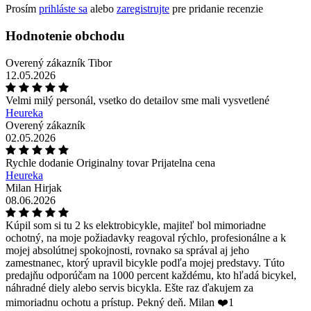
Prosím
prihláste sa
alebo
zaregistrujte
pre pridanie recenzie
Hodnotenie obchodu
Overený zákazník Tibor
12.05.2026
Velmi milý personál, vsetko do detailov sme mali vysvetlené
Heureka
Overený zákazník
02.05.2026
Rychle dodanie Originalny tovar Prijatelna cena
Heureka
Milan Hirjak
08.06.2026
Kúpil som si tu 2 ks elektrobicykle, majiteľ bol mimoriadne
ochotný, na moje požiadavky reagoval rýchlo, profesionálne a k
mojej absolútnej spokojnosti, rovnako sa správal aj jeho
zamestnanec, ktorý upravil bicykle podľa mojej predstavy. Túto
predajňu odporúčam na 1000 percent každému, kto hľadá bicykel,
náhradné diely alebo servis bicykla. Ešte raz ďakujem za
mimoriadnu ochotu a prístup. Pekný deň. Milan ❤️1