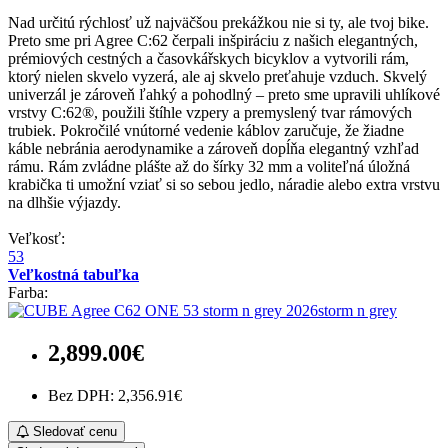
Nad určitú rýchlosť už najväčšou prekážkou nie si ty, ale tvoj bike.
Preto sme pri Agree C:62 čerpali inšpiráciu z našich elegantných,
prémiových cestných a časovkářskych bicyklov a vytvorili rám,
ktorý nielen skvelo vyzerá, ale aj skvelo preťahuje vzduch. Skvelý
univerzál je zároveň ľahký a pohodlný – preto sme upravili uhlíkové
vrstvy C:62®, použili štíhle vzpery a premyslený tvar rámových
trubiek. Pokročilé vnútorné vedenie káblov zaručuje, že žiadne
káble nebránia aerodynamike a zároveň dopĺňa elegantný vzhľad
rámu. Rám zvládne plášte až do šírky 32 mm a voliteľná úložná
krabička ti umožní vziať si so sebou jedlo, náradie alebo extra vrstvu
na dlhšie výjazdy.
Veľkosť:
53
Veľkostná tabuľka
Farba:
storm n grey
2,899.00€
Bez DPH: 2,356.91€
Sledovať cenu