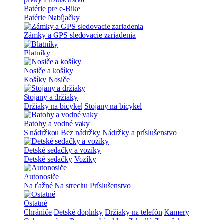
Batérie pre e-Bike
Batérie
Nabíjačky
Zámky a GPS sledovacie zariadenia
Blatníky
Nosiče a košíky
Košíky
Nosiče
Stojany a držiaky
Držiaky na bicykel
Stojany na bicykel
Batohy a vodné vaky
S nádržkou
Bez nádržky
Nádržky a príslušenstvo
Detské sedačky a vozíky
Detské sedačky
Vozíky
Autonosiče
Na ťažné
Na strechu
Príslušenstvo
Ostatné
Chrániče
Detské doplnky
Držiaky na telefón
Kamery