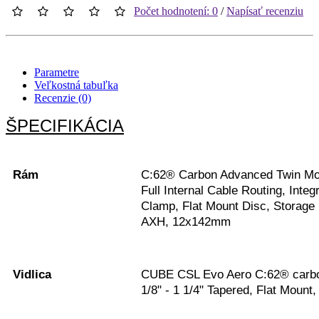
Počet hodnotení: 0
/
Napísať recenziu
Parametre
Veľkostná tabuľka
Recenzie (0)
ŠPECIFIKÁCIA
Rám
C:62® Carbon Advanced Twin Mol
Full Internal Cable Routing, Inte
Clamp, Flat Mount Disc, Storage
AXH, 12x142mm
Vidlica
CUBE CSL Evo Aero C:62® carbo
1/8" - 1 1/4" Tapered, Flat Moun