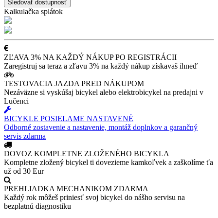
Sledovať dostupnosť
Kalkulačka splátok
ZĽAVA 3% NA KAŽDÝ NÁKUP PO REGISTRÁCII
Zaregistruj sa teraz a zľavu 3% na každý nákup získavaš ihneď
TESTOVACIA JAZDA PRED NÁKUPOM
Nezáväzne si vyskúšaj bicykel alebo elektrobicykel na predajni v
Lučenci
BICYKLE POSIELAME NASTAVENÉ
Odborné zostavenie a nastavenie, montáž doplnkov a garančný
servis zdarma
DOVOZ KOMPLETNE ZLOŽENÉHO BICYKLA
Kompletne zložený bicykel ti dovezieme kamkoľvek a zaškolíme ťa
už od 30 Eur
PREHLIADKA MECHANIKOM ZDARMA
Každý rok môžeš priniesť svoj bicykel do nášho servisu na
bezplatnú diagnostiku