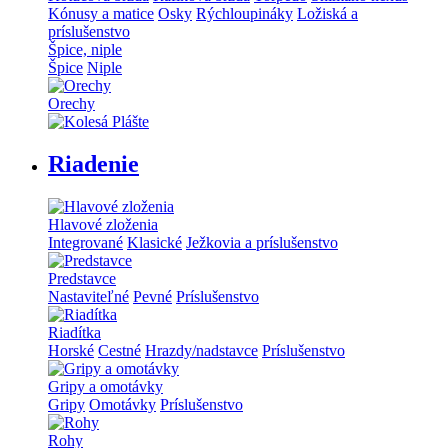
Kónusy a matice
Osky
Rýchloupináky
Ložiská a
príslušenstvo
Špice, niple
Špice
Niple
Orechy
Riadenie
Hlavové zloženia
Integrované
Klasické
Ježkovia a príslušenstvo
Predstavce
Nastaviteľné
Pevné
Príslušenstvo
Riadítka
Horské
Cestné
Hrazdy/nadstavce
Príslušenstvo
Gripy a omotávky
Gripy
Omotávky
Príslušenstvo
Rohy