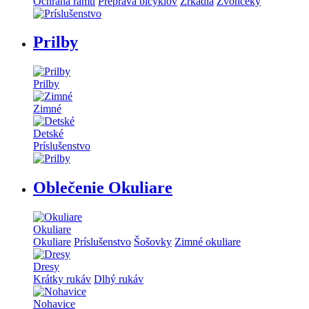
Ochrana rámu
Preprava bicyklov
Zrkadlá
Zvončeky
Prilby
Prilby
Zimné
Detské
Príslušenstvo
Oblečenie Okuliare
Okuliare
Okuliare
Príslušenstvo
Šošovky
Zimné okuliare
Dresy
Krátky rukáv
Dlhý rukáv
Nohavice