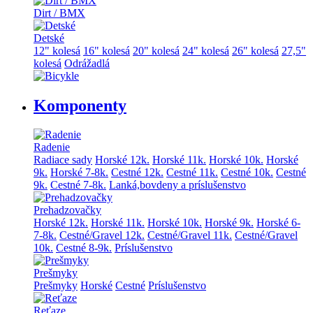
Dirt / BMX
Detské
12" kolesá
16" kolesá
20" kolesá
24" kolesá
26" kolesá
27,5"
kolesá
Odrážadlá
Komponenty
Radenie
Radiace sady
Horské 12k.
Horské 11k.
Horské 10k.
Horské
9k.
Horské 7-8k.
Cestné 12k.
Cestné 11k.
Cestné 10k.
Cestné
9k.
Cestné 7-8k.
Lanká,bovdeny a príslušenstvo
Prehadzovačky
Horské 12k.
Horské 11k.
Horské 10k.
Horské 9k.
Horské 6-
7-8k.
Cestné/Gravel 12k.
Cestné/Gravel 11k.
Cestné/Gravel
10k.
Cestné 8-9k.
Príslušenstvo
Prešmyky
Prešmyky
Horské
Cestné
Príslušenstvo
Reťaze