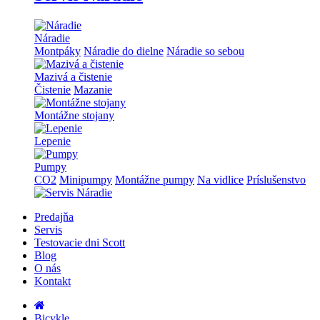
Náradie
Montpáky
Náradie do dielne
Náradie so sebou
Mazivá a čistenie
Čistenie
Mazanie
Montážne stojany
Lepenie
Pumpy
CO2
Minipumpy
Montážne pumpy
Na vidlice
Príslušenstvo
Predajňa
Servis
Testovacie dni Scott
Blog
O nás
Kontakt
Bicykle