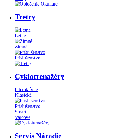
Tretry
Letné
Zimné
Príslušenstvo
Cyklotrenažéry
Interaktívne
Klasické
Príslušenstvo
Smart
Valcové
Servis Náradie