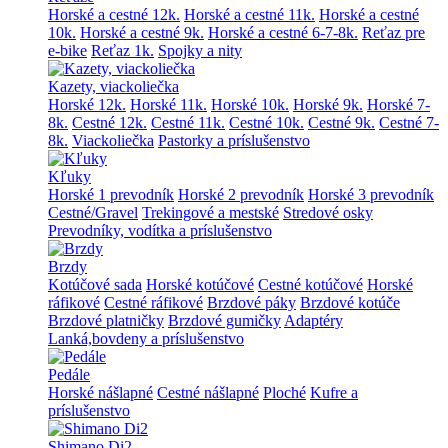
Horské a cestné 12k.
Horské a cestné 11k.
Horské a cestné
10k.
Horské a cestné 9k.
Horské a cestné 6-7-8k.
Reťaz pre
e-bike
Reťaz 1k.
Spojky a nity
Kazety, viackoliečka
Horské 12k.
Horské 11k.
Horské 10k.
Horské 9k.
Horské 7-
8k.
Cestné 12k.
Cestné 11k.
Cestné 10k.
Cestné 9k.
Cestné 7-
8k.
Viackoliečka
Pastorky a príslušenstvo
Kľuky
Horské 1 prevodník
Horské 2 prevodník
Horské 3 prevodník
Cestné/Gravel
Trekingové a mestské
Stredové osky
Prevodníky, vodítka a príslušenstvo
Brzdy
Kotúčové sada
Horské kotúčové
Cestné kotúčové
Horské
ráfikové
Cestné ráfikové
Brzdové páky
Brzdové kotúče
Brzdové platničky
Brzdové gumičky
Adaptéry
Lanká,bovdeny a príslušenstvo
Pedále
Horské nášlapné
Cestné nášlapné
Ploché
Kufre a
príslušenstvo
Shimano Di2