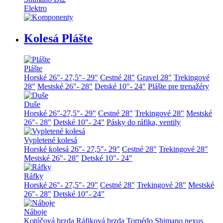
Elektro
Kolesá Plášte
Plášte
Horské 26"- 27,5"- 29"
Cestné 28"
Gravel 28"
Trekingové
28"
Mestské 26"- 28"
Detské 10"- 24"
Plášte pre trenažéry
Duše
Horské 26"-27,5"- 29"
Cestné 28"
Trekingové 28"
Mestské
26"- 28"
Detské 10"- 24"
Pásky do ráfika, ventily
Vypletené kolesá
Horské kolesá 26"- 27,5"- 29"
Cestné 28"
Trekingové 28"
Mestské 26"- 28"
Detské 10"- 24"
Ráfky
Horské 26"- 27,5"- 29"
Cestné 28"
Trekingové 28"
Mestské
26"- 28"
Detské 10"- 24"
Náboje
Kotúčová brzda
Ráfiková brzda
Torpédo
Shimano nexus