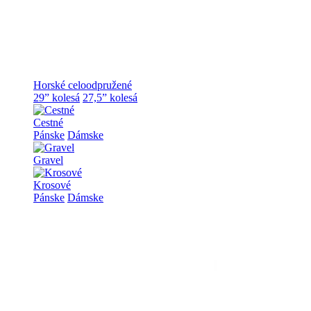
Horské celoodpružené
29” kolesá
27,5” kolesá
Cestné
Pánske
Dámske
Gravel
Krosové
Pánske
Dámske