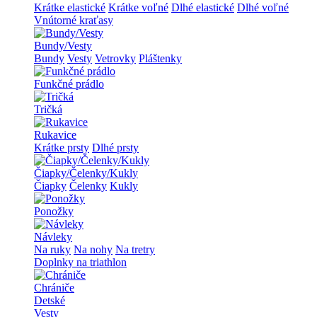
Krátke elastické
Krátke voľné
Dlhé elastické
Dlhé voľné
Vnútorné kraťasy
Bundy/Vesty
Bundy
Vesty
Vetrovky
Pláštenky
Funkčné prádlo
Tričká
Rukavice
Krátke prsty
Dlhé prsty
Čiapky/Čelenky/Kukly
Čiapky
Čelenky
Kukly
Ponožky
Návleky
Na ruky
Na nohy
Na tretry
Doplnky na triathlon
Chrániče
Detské
Vesty