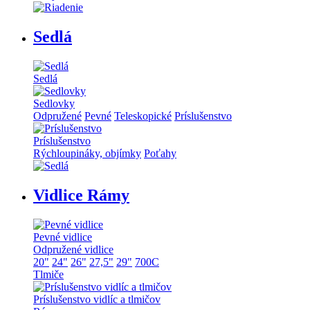
Sedlá
Sedlá
Sedlovky
Odpružené
Pevné
Teleskopické
Príslušenstvo
Príslušenstvo
Rýchloupináky, objímky
Poťahy
Vidlice Rámy
Pevné vidlice
Odpružené vidlice
20"
24"
26"
27,5"
29"
700C
Tlmiče
Príslušenstvo vidlíc a tlmičov