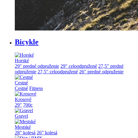
Bicykle
Horské
29" predné odpruženie
29" celoodpružené
27,5" predné
odpruženie
27,5" celoodpružené
26" predné odpruženie
Cestné
Cestné
Fitness
Krosové
29"
700c
Gravel
Mestské
28” kolesá
26” kolesá