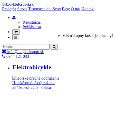
Predajňa
Servis
Testovacie dni Scott
Blog
O nás
Kontakt
Registrácia
Prihlásiť sa
Váš nákupný košík je prázdny!
info@bicykleksport.sk
0944 121 033
Elektrobicykle
Horské predné odpruženie
29" kolesá
27,5" kolesá