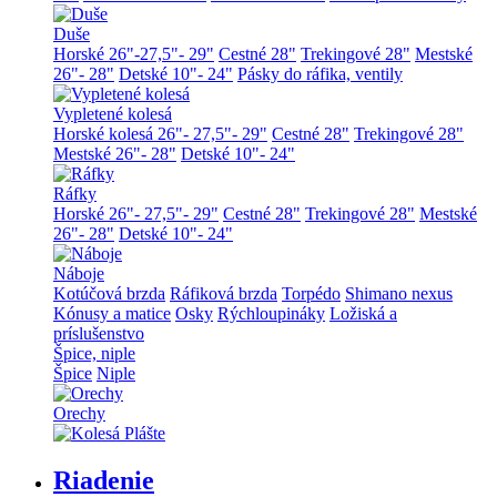
Duše
Horské 26"-27,5"- 29"
Cestné 28"
Trekingové 28"
Mestské
26"- 28"
Detské 10"- 24"
Pásky do ráfika, ventily
Vypletené kolesá
Horské kolesá 26"- 27,5"- 29"
Cestné 28"
Trekingové 28"
Mestské 26"- 28"
Detské 10"- 24"
Ráfky
Horské 26"- 27,5"- 29"
Cestné 28"
Trekingové 28"
Mestské
26"- 28"
Detské 10"- 24"
Náboje
Kotúčová brzda
Ráfiková brzda
Torpédo
Shimano nexus
Kónusy a matice
Osky
Rýchloupináky
Ložiská a
príslušenstvo
Špice, niple
Špice
Niple
Orechy
Riadenie