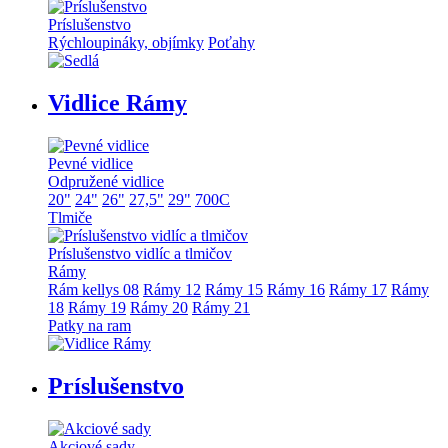
Príslušenstvo
Rýchloupináky, objímky
Poťahy
Vidlice Rámy
Pevné vidlice
Odpružené vidlice
20"
24"
26"
27,5"
29"
700C
Tlmiče
Príslušenstvo vidlíc a tlmičov
Rámy
Rám kellys 08
Rámy 12
Rámy 15
Rámy 16
Rámy 17
Rámy
18
Rámy 19
Rámy 20
Rámy 21
Patky na ram
Príslušenstvo
Akciové sady