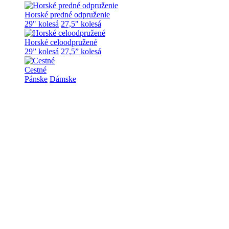
Horské predné odpruženie
29" kolesá
27,5" kolesá
Horské celoodpružené
29” kolesá
27,5” kolesá
Cestné
Pánske
Dámske