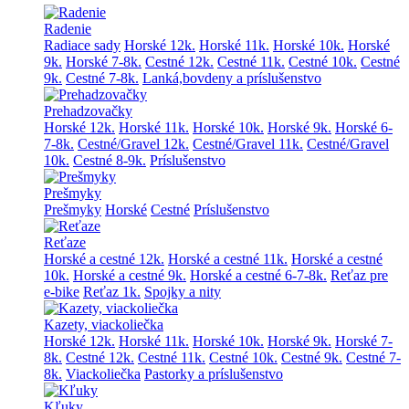
Radenie
Radiace sady
Horské 12k.
Horské 11k.
Horské 10k.
Horské
9k.
Horské 7-8k.
Cestné 12k.
Cestné 11k.
Cestné 10k.
Cestné
9k.
Cestné 7-8k.
Lanká,bovdeny a príslušenstvo
Prehadzovačky
Horské 12k.
Horské 11k.
Horské 10k.
Horské 9k.
Horské 6-
7-8k.
Cestné/Gravel 12k.
Cestné/Gravel 11k.
Cestné/Gravel
10k.
Cestné 8-9k.
Príslušenstvo
Prešmyky
Prešmyky
Horské
Cestné
Príslušenstvo
Reťaze
Horské a cestné 12k.
Horské a cestné 11k.
Horské a cestné
10k.
Horské a cestné 9k.
Horské a cestné 6-7-8k.
Reťaz pre
e-bike
Reťaz 1k.
Spojky a nity
Kazety, viackoliečka
Horské 12k.
Horské 11k.
Horské 10k.
Horské 9k.
Horské 7-
8k.
Cestné 12k.
Cestné 11k.
Cestné 10k.
Cestné 9k.
Cestné 7-
8k.
Viackoliečka
Pastorky a príslušenstvo
Kľuky