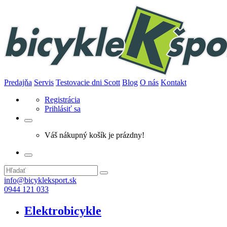
Predajňa
Servis
Testovacie dni Scott
Blog
O nás
Kontakt
Registrácia
Prihlásiť sa
Váš nákupný košík je prázdny!
info@bicykleksport.sk
0944 121 033
Elektrobicykle