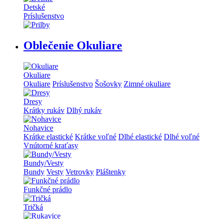
Detské
Príslušenstvo
Oblečenie Okuliare
Okuliare
Okuliare
Príslušenstvo
Šošovky
Zimné okuliare
Dresy
Krátky rukáv
Dlhý rukáv
Nohavice
Krátke elastické
Krátke voľné
Dlhé elastické
Dlhé voľné
Vnútorné kraťasy
Bundy/Vesty
Bundy
Vesty
Vetrovky
Pláštenky
Funkčné prádlo
Tričká