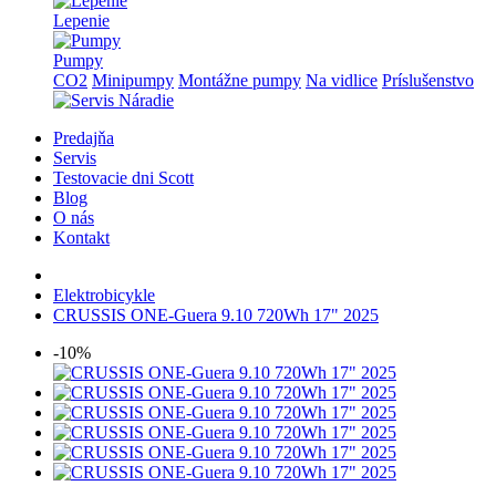
Lepenie
Pumpy
CO2
Minipumpy
Montážne pumpy
Na vidlice
Príslušenstvo
Predajňa
Servis
Testovacie dni Scott
Blog
O nás
Kontakt
Elektrobicykle
CRUSSIS ONE-Guera 9.10 720Wh 17" 2025
-10%