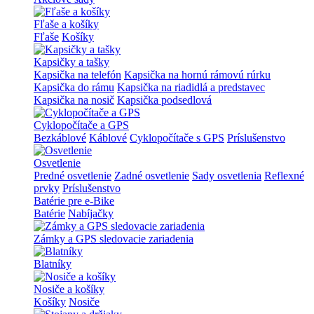
Fľaše a košíky
Fľaše
Košíky
Kapsičky a tašky
Kapsička na telefón
Kapsička na hornú rámovú rúrku
Kapsička do rámu
Kapsička na riadidlá a predstavec
Kapsička na nosič
Kapsička podsedlová
Cyklopočítače a GPS
Bezkáblové
Káblové
Cyklopočítače s GPS
Príslušenstvo
Osvetlenie
Predné osvetlenie
Zadné osvetlenie
Sady osvetlenia
Reflexné
prvky
Príslušenstvo
Batérie pre e-Bike
Batérie
Nabíjačky
Zámky a GPS sledovacie zariadenia
Blatníky
Nosiče a košíky
Košíky
Nosiče