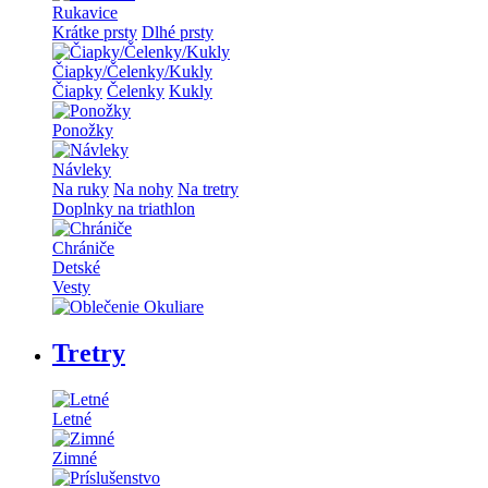
Rukavice
Krátke prsty
Dlhé prsty
Čiapky/Čelenky/Kukly
Čiapky
Čelenky
Kukly
Ponožky
Návleky
Na ruky
Na nohy
Na tretry
Doplnky na triathlon
Chrániče
Detské
Vesty
Tretry
Letné
Zimné