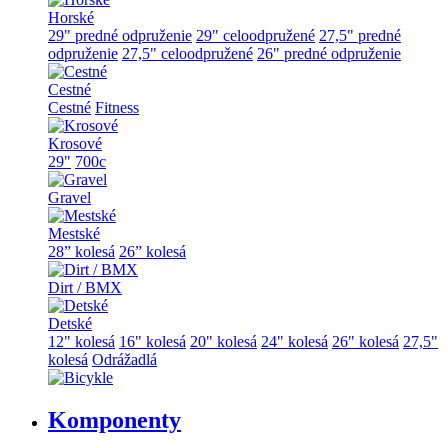
Horské
29" predné odpruženie
29" celoodpružené
27,5" predné
odpruženie
27,5" celoodpružené
26" predné odpruženie
Cestné
Cestné
Fitness
Krosové
29"
700c
Gravel
Mestské
28” kolesá
26” kolesá
Dirt / BMX
Detské
12" kolesá
16" kolesá
20" kolesá
24" kolesá
26" kolesá
27,5"
kolesá
Odrážadlá
Komponenty