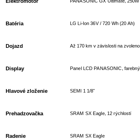
Elektromotor
PANASONIC GX Ultimate, 250W
Batéria
LG Li-Ion 36V / 720 Wh (20 Ah)
Dojazd
Až 170 km v závislosti na zvoleno
Display
Panel LCD PANASONIC, farebný 
Hlavové zloženie
SEMI 1 1/8"
Prehadzovačka
SRAM SX Eagle, 12 rýchlostí
Radenie
SRAM SX Eagle