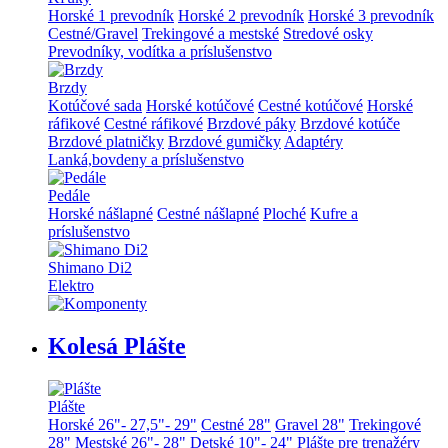
Horské 1 prevodník
Horské 2 prevodník
Horské 3 prevodník
Cestné/Gravel
Trekingové a mestské
Stredové osky
Prevodníky, vodítka a príslušenstvo
Brzdy
Kotúčové sada
Horské kotúčové
Cestné kotúčové
Horské
ráfikové
Cestné ráfikové
Brzdové páky
Brzdové kotúče
Brzdové platničky
Brzdové gumičky
Adaptéry
Lanká,bovdeny a príslušenstvo
Pedále
Horské nášlapné
Cestné nášlapné
Ploché
Kufre a
príslušenstvo
Shimano Di2
Elektro
Kolesá Plášte
Plášte
Horské 26"- 27,5"- 29"
Cestné 28"
Gravel 28"
Trekingové
28"
Mestské 26"- 28"
Detské 10"- 24"
Plášte pre trenažéry