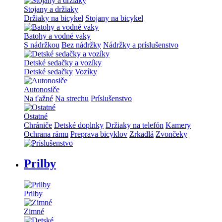
Stojany a držiaky
Držiaky na bicykel
Stojany na bicykel
Batohy a vodné vaky
S nádržkou
Bez nádržky
Nádržky a príslušenstvo
Detské sedačky a vozíky
Detské sedačky
Vozíky
Autonosiče
Na ťažné
Na strechu
Príslušenstvo
Ostatné
Chrániče
Detské doplnky
Držiaky na telefón
Kamery
Ochrana rámu
Preprava bicyklov
Zrkadlá
Zvončeky
Prilby
Prilby
Zimné