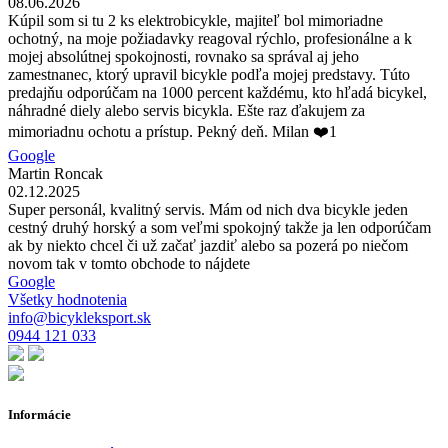
08.06.2026
Kúpil som si tu 2 ks elektrobicykle, majiteľ bol mimoriadne
ochotný, na moje požiadavky reagoval rýchlo, profesionálne a k
mojej absolútnej spokojnosti, rovnako sa správal aj jeho
zamestnanec, ktorý upravil bicykle podľa mojej predstavy. Túto
predajňu odporúčam na 1000 percent každému, kto hľadá bicykel,
náhradné diely alebo servis bicykla. Ešte raz ďakujem za
mimoriadnu ochotu a prístup. Pekný deň. Milan ❤️1
Google
Martin Roncak
02.12.2025
Super personál, kvalitný servis. Mám od nich dva bicykle jeden
cestný druhý horský a som veľmi spokojný takže ja len odporúčam
ak by niekto chcel či už začať jazdiť alebo sa pozerá po niečom
novom tak v tomto obchode to nájdete
Google
Všetky hodnotenia
info@bicykleksport.sk
0944 121 033
Informácie