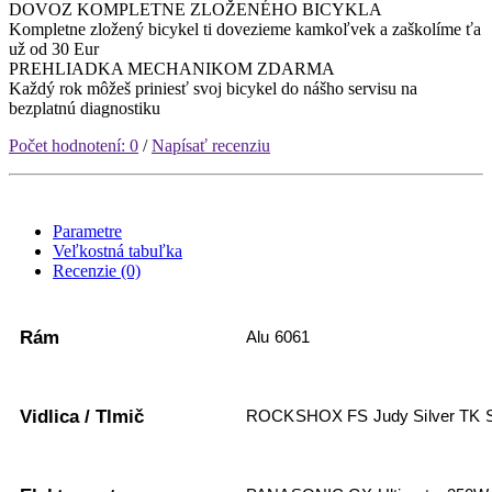
DOVOZ KOMPLETNE ZLOŽENÉHO BICYKLA
Kompletne zložený bicykel ti dovezieme kamkoľvek a zaškolíme ťa
už od 30 Eur
PREHLIADKA MECHANIKOM ZDARMA
Každý rok môžeš priniesť svoj bicykel do nášho servisu na
bezplatnú diagnostiku
Počet hodnotení: 0
/
Napísať recenziu
Parametre
Veľkostná tabuľka
Recenzie (0)
Rám
Alu 6061
Vidlica / Tlmič
ROCKSHOX FS Judy Silver TK Sol