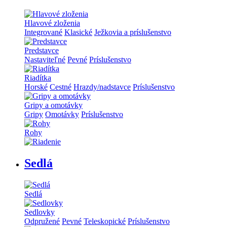
Hlavové zloženia
Integrované
Klasické
Ježkovia a príslušenstvo
Predstavce
Nastaviteľné
Pevné
Príslušenstvo
Riadítka
Horské
Cestné
Hrazdy/nadstavce
Príslušenstvo
Gripy a omotávky
Gripy
Omotávky
Príslušenstvo
Rohy
Sedlá
Sedlá
Sedlovky
Odpružené
Pevné
Teleskopické
Príslušenstvo