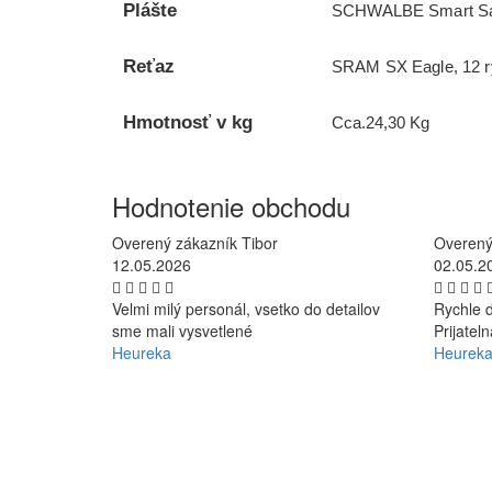
Plášte
SCHWALBE Smart Sam
Reťaz
SRAM SX Eagle, 12 rý
Hmotnosť v kg
Cca.24,30 Kg
Hodnotenie obchodu
Overený zákazník Tibor
Overený
12.05.2026
02.05.2
Velmi milý personál, vsetko do detailov
Rychle d
sme mali vysvetlené
Prijatel
Heureka
Heurek