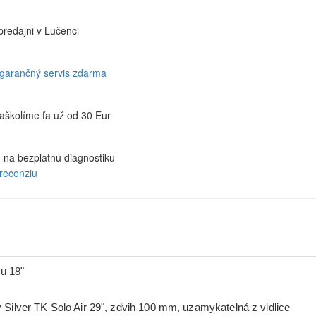
predajni v Lučenci
 garančný servis zdarma
aškolíme ťa už od 30 Eur
u na bezplatnú diagnostiku
recenziu
u 18"
ver TK Solo Air 29", zdvih 100 mm, uzamykatelná z vidlice