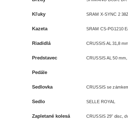
Kľuky
SRAM X-SYNC 2 38Z
Kazeta
SRAM CS-PG1210 Eag
Riadidlá
CRUSSIS AL 31,8 mm
Predstavec
CRUSSIS AL 50 mm, 
Pedále
Sedlovka
CRUSSIS se zámkem,
Sedlo
SELLE ROYAL
Zapletané kolesá
CRUSSIS 29" disc, dv