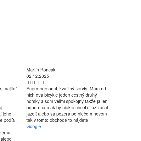
Martin Roncak
02.12.2025
, majiteľ
Super personál, kvalitný servis. Mám od
e
nich dva bicykle jeden cestný druhý
horský a som veľmi spokojný takže ja len
ej
odporúčam ak by niekto chcel či už začať
j jeho
jazdiť alebo sa pozerá po niečom novom
le podľa
tak v tomto obchode to nájdete
Google
ždému,
 alebo