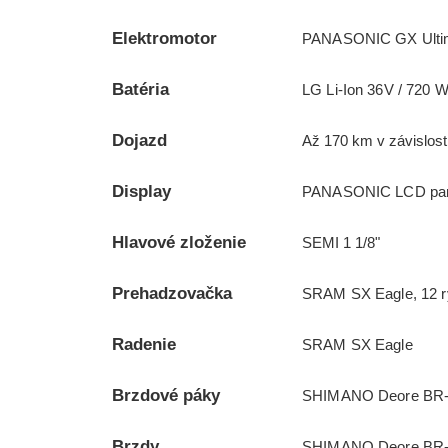
Elektromotor
PANASONIC GX Ulti
Batéria
LG Li-Ion 36V / 720 W
Dojazd
Až 170 km v závislost
Display
PANASONIC LCD panel
Hlavové zloženie
SEMI 1 1/8"
Prehadzovačka
SRAM SX Eagle, 12 ry
Radenie
SRAM SX Eagle
Brzdové páky
SHIMANO Deore BR-M
Brzdy
SHIMANO Deore BR-MT