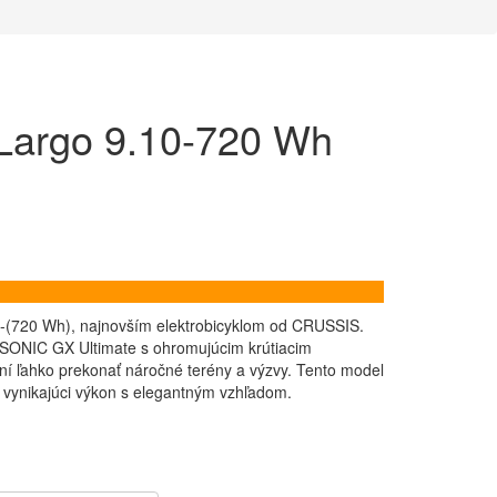
argo 9.10-720 Wh
0-(720 Wh), najnovším elektrobicyklom od CRUSSIS.
ONIC GX Ultimate s ohromujúcim krútiacim
ľahko prekonať náročné terény a výzvy. Tento model
l vynikajúci výkon s elegantným vzhľadom.