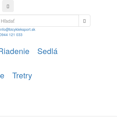
info@bicykleksport.sk
0944 121 033
Riadenie
Sedlá
re
Tretry