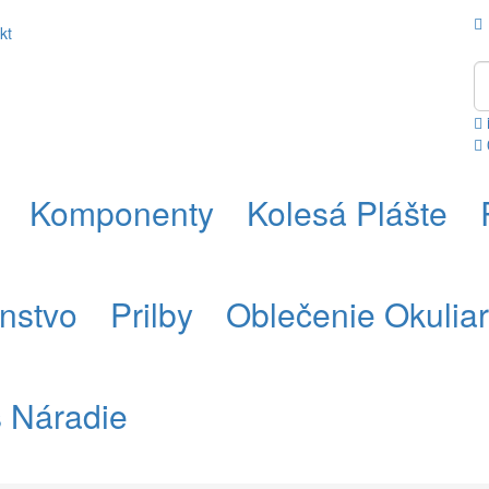
kt
Komponenty
Kolesá Plášte
enstvo
Prilby
Oblečenie Okulia
s Náradie