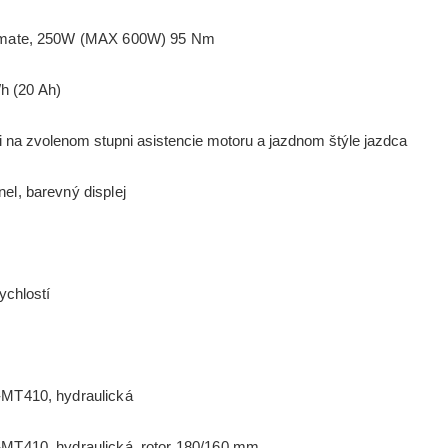
mate, 250W (MAX 600W) 95 Nm
h (20 Ah)
i na zvolenom stupni asistencie motoru a jazdnom štýle jazdca
, barevný displej
chlostí
T410, hydraulická
410, hydraulická, rotor 180/160 mm