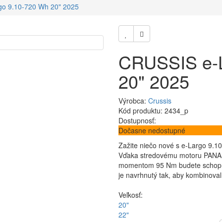
o 9.10-720 Wh 20" 2025
CRUSSIS e-L
20" 2025
Výrobca:
Crussis
Kód produktu: 2434_p
Dostupnosť:
Dočasne nedostupné
Zažite niečo nové s e-Largo 9.1
Vďaka stredovému motoru PANAS
momentom 95 Nm budete schopní 
je navrhnutý tak, aby kombinova
Veľkosť:
20"
22"