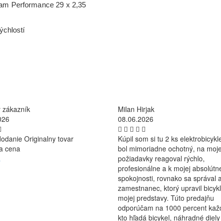
 Performance 29 x 2,35
chlostí
 zákazník
Milan Hirjak
026
08.06.2026
odanie Originalny tovar
Kúpil som si tu 2 ks elektrobicykle
na cena
bol mimoriadne ochotný, na moj
a
požiadavky reagoval rýchlo,
profesionálne a k mojej absolútn
spokojnosti, rovnako sa správal a
zamestnanec, ktorý upravil bicyk
mojej predstavy. Túto predajňu
odporúčam na 1000 percent ka
kto hľadá bicykel, náhradné diely