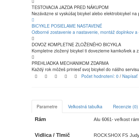
TESTOVACIA JAZDA PRED NÁKUPOM
Nezáväzne si vyskúšaj bicykel alebo elektrobicykel na 
BICYKLE POSIELAME NASTAVENÉ
Odborné zostavenie a nastavenie, montáž doplnkov a
DOVOZ KOMPLETNE ZLOŽENÉHO BICYKLA
Kompletne zložený bicykel ti dovezieme kamkoľvek a z
PREHLIADKA MECHANIKOM ZDARMA
Každý rok môžeš priniesť svoj bicykel do nášho servis
Počet hodnotení: 0
/
Napísať 
Parametre
Veľkostná tabuľka
Recenzie (0)
Rám
Alu 6061- veľkost rám
Vidlica / Tlmič
ROCKSHOX FS Judy Sil