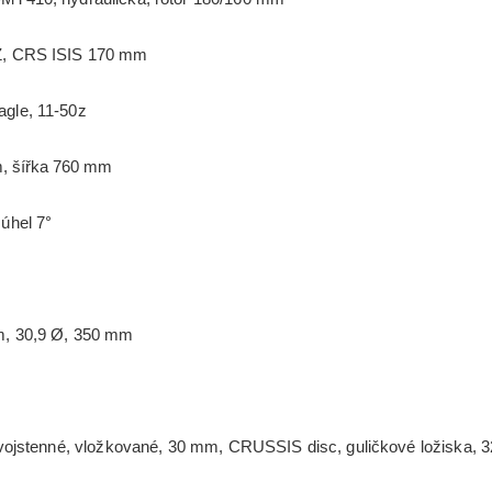
, CRS ISIS 170 mm
le, 11-50z
, šířka 760 mm
úhel 7°
 30,9 Ø, 350 mm
ojstenné, vložkované, 30 mm, CRUSSIS disc, guličkové ložiska, 