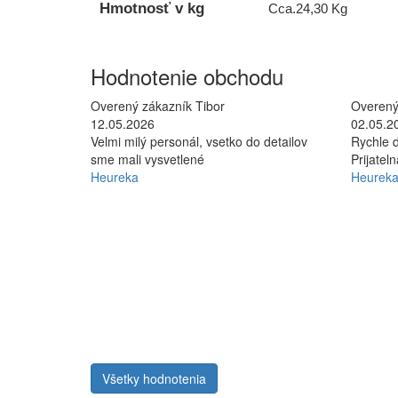
Hmotnosť v kg
Cca.24,30 Kg
Hodnotenie obchodu
Overený zákazník Tibor
Overený
12.05.2026
02.05.2
Velmi milý personál, vsetko do detailov
Rychle d
sme mali vysvetlené
Prijatel
Heureka
Heurek
Všetky hodnotenia