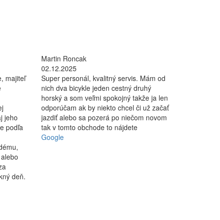
Martin Roncak
02.12.2025
, majiteľ
Super personál, kvalitný servis. Mám od
e
nich dva bicykle jeden cestný druhý
horský a som veľmi spokojný takže ja len
ej
odporúčam ak by niekto chcel či už začať
j jeho
jazdiť alebo sa pozerá po niečom novom
le podľa
tak v tomto obchode to nájdete
Google
ždému,
 alebo
za
kný deň.