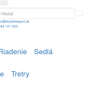
fo@bicykleksport.sk
944 121 033
Riadenie
Sedlá
re
Tretry