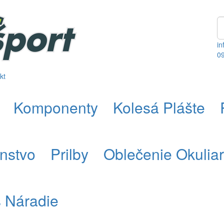
in
0
kt
Komponenty
Kolesá Plášte
enstvo
Prilby
Oblečenie Okulia
s Náradie