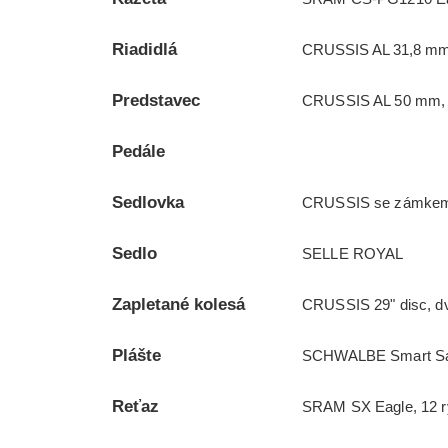
Riadidlá
CRUSSIS AL 31,8 mm
Predstavec
CRUSSIS AL 50 mm, 
Pedále
Sedlovka
CRUSSIS se zámkem,
Sedlo
SELLE ROYAL
Zapletané kolesá
CRUSSIS 29" disc, dv
Plášte
SCHWALBE Smart Sam
Reťaz
SRAM SX Eagle, 12 rý