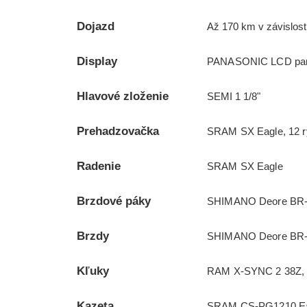
Dojazd
Až 170 km v závislost
Display
PANASONIC LCD panel
Hlavové zloženie
SEMI 1 1/8"
Prehadzovačka
SRAM SX Eagle, 12 ry
Radenie
SRAM SX Eagle
Brzdové páky
SHIMANO Deore BR-M
Brzdy
SHIMANO Deore BR-MT
Kľuky
RAM X-SYNC 2 38Z,
Kazeta
SRAM CS-PG1210 Eag