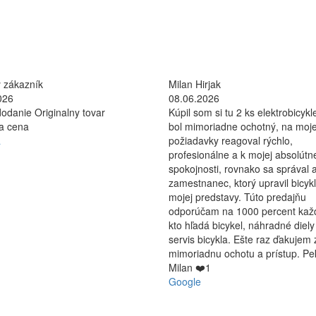
 zákazník
Milan Hirjak
026
08.06.2026
odanie Originalny tovar
Kúpil som si tu 2 ks elektrobicykle
na cena
bol mimoriadne ochotný, na moj
a
požiadavky reagoval rýchlo,
profesionálne a k mojej absolútn
spokojnosti, rovnako sa správal a
zamestnanec, ktorý upravil bicyk
mojej predstavy. Túto predajňu
odporúčam na 1000 percent ka
kto hľadá bicykel, náhradné diely
servis bicykla. Ešte raz ďakujem 
mimoriadnu ochotu a prístup. Pe
Milan ❤️1
Google