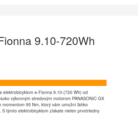
Fionna 9.10-720Wh
 s elektrobicyklom e-Fionna 9.10-(720 Wh) od
vysoko výkonným stredovým motorom PANASONIC GX
im momentom 95 Nm, ktorý vám umožní ľahko
 S týmto elektrobicyklom získate nielen prvotriedny