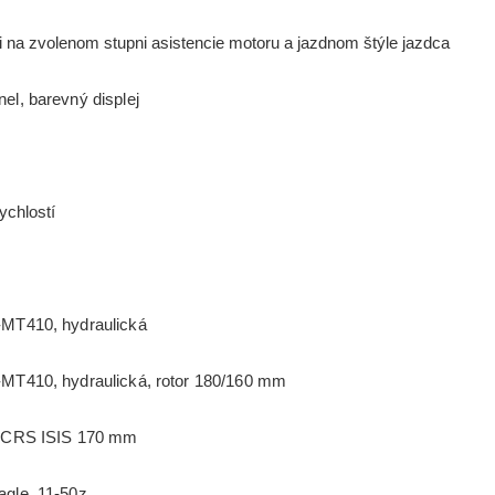
i na zvolenom stupni asistencie motoru a jazdnom štýle jazdca
, barevný displej
chlostí
T410, hydraulická
410, hydraulická, rotor 180/160 mm
 CRS ISIS 170 mm
le, 11-50z