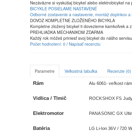
Nezáväzne si vyskúšaj bicykel alebo elektrobicykel na 
BICYKLE POSIELAME NASTAVENÉ
Odborné zostavenie a nastavenie, montáž doplnkov a
DOVOZ KOMPLETNE ZLOŽENÉHO BICYKLA
Kompletne zložený bicykel ti dovezieme kamkoľvek a z
PREHLIADKA MECHANIKOM ZDARMA
Každý rok môžeš priniesť svoj bicykel do nášho servis
Počet hodnotení: 0
/
Napísať recenziu
Parametre
Veľkostná tabuľka
Recenzie (0)
Rám
Alu 6061- veľkost rám
Vidlica / Tlmič
ROCKSHOX FS Judy Sil
Elektromotor
PANASONIC GX Ulti
Batéria
LG Li-Ion 36V / 720 W