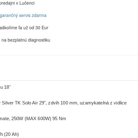
predajni v Lučenci
 garančný servis zdarma
aškolíme ťa už od 30 Eur
u na bezplatnú diagnostiku
u 18"
ver TK Solo Air 29", zdvih 100 mm, uzamykatelná z vidlice
mate, 250W (MAX 600W) 95 Nm
h (20 Ah)