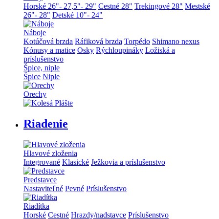
Horské 26"- 27,5"- 29"
Cestné 28"
Trekingové 28"
Mestské
26"- 28"
Detské 10"- 24"
Náboje
Kotúčová brzda
Ráfiková brzda
Torpédo
Shimano nexus
Kónusy a matice
Osky
Rýchloupináky
Ložiská a
príslušenstvo
Špice, niple
Špice
Niple
Orechy
Riadenie
Hlavové zloženia
Integrované
Klasické
Ježkovia a príslušenstvo
Predstavce
Nastaviteľné
Pevné
Príslušenstvo
Riadítka
Horské
Cestné
Hrazdy/nadstavce
Príslušenstvo