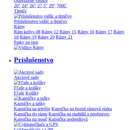
Odpružené vidlice
20"
24"
26"
27,5"
29"
700C
Tlmiče
Príslušenstvo vidlíc a tlmičov
Rámy
Rám kellys 08
Rámy 12
Rámy 15
Rámy 16
Rámy 17
Rámy
18
Rámy 19
Rámy 20
Rámy 21
Patky na ram
Príslušenstvo
Akciové sady
Fľaše a košíky
Fľaše
Košíky
Kapsičky a tašky
Kapsička na telefón
Kapsička na hornú rámovú rúrku
Kapsička do rámu
Kapsička na riadidlá a predstavec
Kapsička na nosič
Kapsička podsedlová
Cyklopočítače a GPS