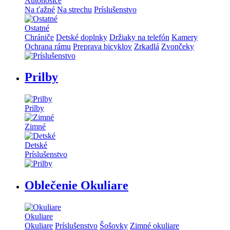
Autonosiče
Na ťažné
Na strechu
Príslušenstvo
Ostatné
Chrániče
Detské doplnky
Držiaky na telefón
Kamery
Ochrana rámu
Preprava bicyklov
Zrkadlá
Zvončeky
Prilby
Prilby
Zimné
Detské
Príslušenstvo
Oblečenie Okuliare
Okuliare
Okuliare
Príslušenstvo
Šošovky
Zimné okuliare