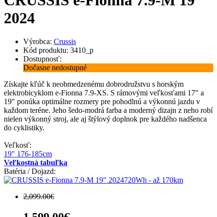
CRUSSIS e-Fionna 7.9-M 19"
2024
Výrobca:
Crussis
Kód produktu: 3410_p
Dostupnosť:
Dočasne nedostupné
Získajte kľúč k neobmedzenému dobrodružstvu s horským
elektrobicyklom e-Fionna 7.9-XS. S rámovými veľkosťami 17" a
19" ponúka optimálne rozmery pre pohodlnú a výkonnú jazdu v
každom teréne. Jeho šedo-modrá farba a moderný dizajn z neho robí
nielen výkonný stroj, ale aj štýlový doplnok pre každého nadšenca
do cyklistiky.
Veľkosť:
19" 176-185cm
Veľkostná tabuľka
Batéria / Dojazd:
720Wh - až 170km
2,099.00€