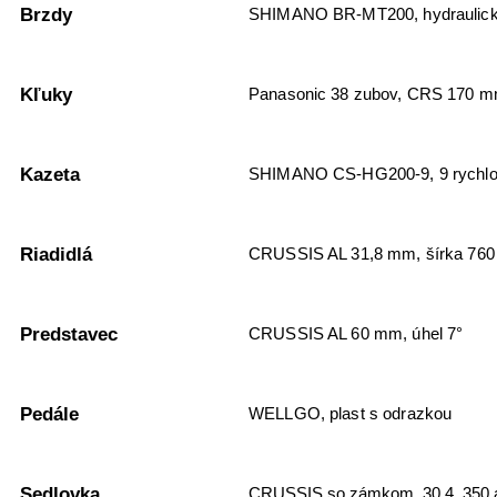
Brzdy
SHIMANO BR-MT200, hydraulick
Kľuky
Panasonic 38 zubov, CRS 170 
Kazeta
SHIMANO CS-HG200-9, 9 rychlo
Riadidlá
CRUSSIS AL 31,8 mm, šírka 76
Predstavec
CRUSSIS AL 60 mm, úhel 7°
Pedále
WELLGO, plast s odrazkou
Sedlovka
CRUSSIS so zámkom, 30,4, 350 