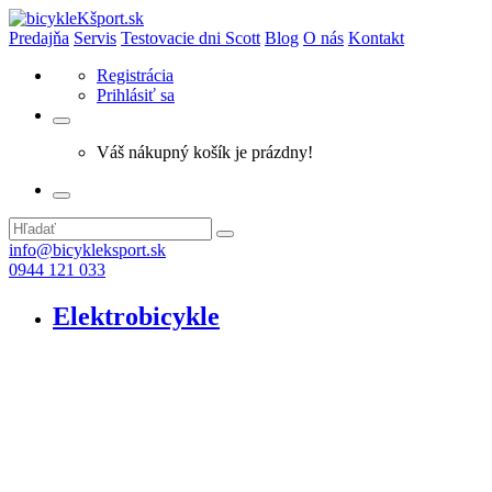
Predajňa
Servis
Testovacie dni Scott
Blog
O nás
Kontakt
Registrácia
Prihlásiť sa
Váš nákupný košík je prázdny!
info@bicykleksport.sk
0944 121 033
Elektrobicykle