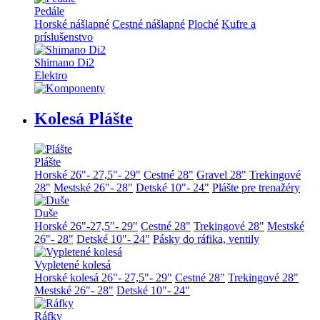
Pedále
Horské nášlapné
Cestné nášlapné
Ploché
Kufre a
príslušenstvo
Shimano Di2
Elektro
Kolesá Plášte
Plášte
Horské 26"- 27,5"- 29"
Cestné 28"
Gravel 28"
Trekingové
28"
Mestské 26"- 28"
Detské 10"- 24"
Plášte pre trenažéry
Duše
Horské 26"-27,5"- 29"
Cestné 28"
Trekingové 28"
Mestské
26"- 28"
Detské 10"- 24"
Pásky do ráfika, ventily
Vypletené kolesá
Horské kolesá 26"- 27,5"- 29"
Cestné 28"
Trekingové 28"
Mestské 26"- 28"
Detské 10"- 24"
Ráfky