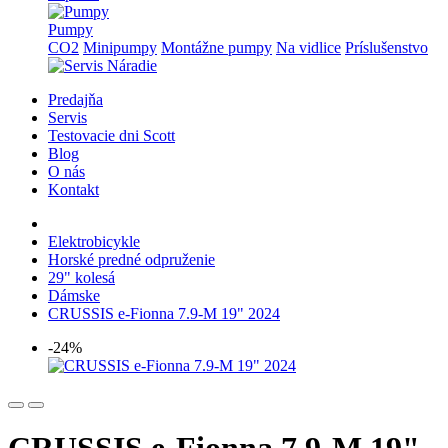
Pumpy
CO2
Minipumpy
Montážne pumpy
Na vidlice
Príslušenstvo
Predajňa
Servis
Testovacie dni Scott
Blog
O nás
Kontakt
Elektrobicykle
Horské predné odpruženie
29" kolesá
Dámske
CRUSSIS e-Fionna 7.9-M 19" 2024
-24%