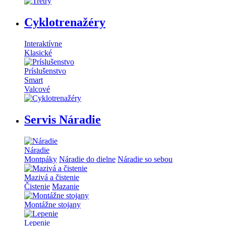
Cyklotrenažéry
Interaktívne
Klasické
Príslušenstvo
Smart
Valcové
Servis Náradie
Náradie
Montpáky
Náradie do dielne
Náradie so sebou
Mazivá a čistenie
Čistenie
Mazanie
Montážne stojany
Lepenie