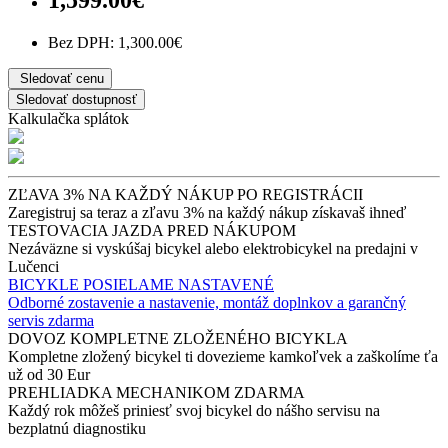
1,599.00€
Bez DPH: 1,300.00€
Sledovať cenu
Sledovať dostupnosť
Kalkulačka splátok
ZĽAVA 3% NA KAŽDÝ NÁKUP PO REGISTRÁCII
Zaregistruj sa teraz a zľavu 3% na každý nákup získavaš ihneď
TESTOVACIA JAZDA PRED NÁKUPOM
Nezáväzne si vyskúšaj bicykel alebo elektrobicykel na predajni v
Lučenci
BICYKLE POSIELAME NASTAVENÉ
Odborné zostavenie a nastavenie, montáž doplnkov a garančný
servis zdarma
DOVOZ KOMPLETNE ZLOŽENÉHO BICYKLA
Kompletne zložený bicykel ti dovezieme kamkoľvek a zaškolíme ťa
už od 30 Eur
PREHLIADKA MECHANIKOM ZDARMA
Každý rok môžeš priniesť svoj bicykel do nášho servisu na
bezplatnú diagnostiku