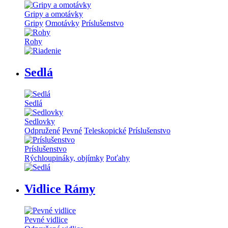
Gripy a omotávky
Gripy
Omotávky
Príslušenstvo
Rohy
Sedlá
Sedlá
Sedlovky
Odpružené
Pevné
Teleskopické
Príslušenstvo
Príslušenstvo
Rýchloupináky, objímky
Poťahy
Vidlice Rámy
Pevné vidlice