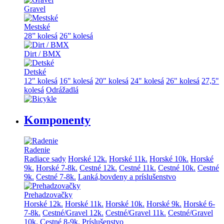
Gravel
Mestské
28” kolesá
26” kolesá
Dirt / BMX
Detské
12" kolesá
16" kolesá
20" kolesá
24" kolesá
26" kolesá
27,5"
kolesá
Odrážadlá
Komponenty
Radenie
Radiace sady
Horské 12k.
Horské 11k.
Horské 10k.
Horské
9k.
Horské 7-8k.
Cestné 12k.
Cestné 11k.
Cestné 10k.
Cestné
9k.
Cestné 7-8k.
Lanká,bovdeny a príslušenstvo
Prehadzovačky
Horské 12k.
Horské 11k.
Horské 10k.
Horské 9k.
Horské 6-
7-8k.
Cestné/Gravel 12k.
Cestné/Gravel 11k.
Cestné/Gravel
10k.
Cestné 8-9k.
Príslušenstvo