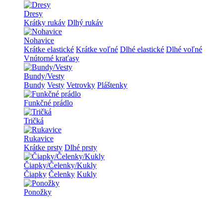
Dresy
Krátky rukáv
Dlhý rukáv
Nohavice
Krátke elastické
Krátke voľné
Dlhé elastické
Dlhé voľné
Vnútorné kraťasy
Bundy/Vesty
Bundy
Vesty
Vetrovky
Pláštenky
Funkčné prádlo
Tričká
Rukavice
Krátke prsty
Dlhé prsty
Čiapky/Čelenky/Kukly
Čiapky
Čelenky
Kukly
Ponožky