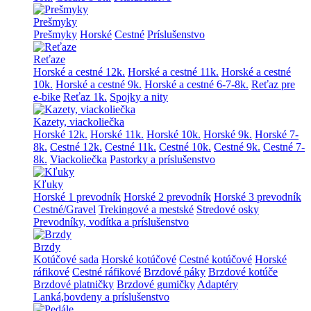
Prešmyky
Prešmyky
Horské
Cestné
Príslušenstvo
Reťaze
Horské a cestné 12k.
Horské a cestné 11k.
Horské a cestné
10k.
Horské a cestné 9k.
Horské a cestné 6-7-8k.
Reťaz pre
e-bike
Reťaz 1k.
Spojky a nity
Kazety, viackoliečka
Horské 12k.
Horské 11k.
Horské 10k.
Horské 9k.
Horské 7-
8k.
Cestné 12k.
Cestné 11k.
Cestné 10k.
Cestné 9k.
Cestné 7-
8k.
Viackoliečka
Pastorky a príslušenstvo
Kľuky
Horské 1 prevodník
Horské 2 prevodník
Horské 3 prevodník
Cestné/Gravel
Trekingové a mestské
Stredové osky
Prevodníky, vodítka a príslušenstvo
Brzdy
Kotúčové sada
Horské kotúčové
Cestné kotúčové
Horské
ráfikové
Cestné ráfikové
Brzdové páky
Brzdové kotúče
Brzdové platničky
Brzdové gumičky
Adaptéry
Lanká,bovdeny a príslušenstvo