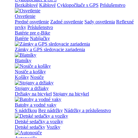
Bezkáblové
Káblové
Cyklopočítače s GPS
Príslušenstvo
Osvetlenie
Predné osvetlenie
Zadné osvetlenie
Sady osvetlenia
Reflexné
prvky
Príslušenstvo
Batérie pre e-Bike
Batérie
Nabíjačky
Zámky a GPS sledovacie zariadenia
Blatníky
Nosiče a košíky
Košíky
Nosiče
Stojany a držiaky
Držiaky na bicykel
Stojany na bicykel
Batohy a vodné vaky
S nádržkou
Bez nádržky
Nádržky a príslušenstvo
Detské sedačky a vozíky
Detské sedačky
Vozíky