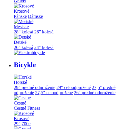
Gravel
Krosové
Pánske
Dámske
Mestské
28” kolesá
26” kolesá
Detské
26" kolesá
24" kolesá
Bicykle
Horské
29" predné odpruženie
29" celoodpružené
27,5" predné
odpruženie
27,5" celoodpružené
26" predné odpruženie
Cestné
Cestné
Fitness
Krosové
29"
700c