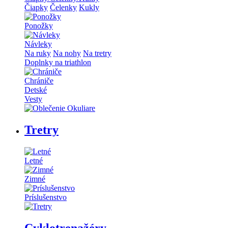
Čiapky
Čelenky
Kukly
Ponožky
Návleky
Na ruky
Na nohy
Na tretry
Doplnky na triathlon
Chrániče
Detské
Vesty
Tretry
Letné
Zimné
Príslušenstvo
Cyklotrenažéry