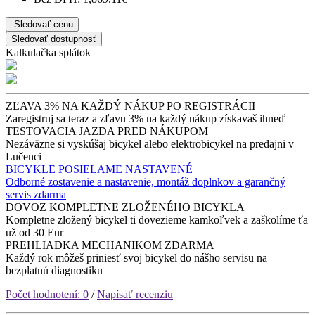
Sledovať cenu
Sledovať dostupnosť
Kalkulačka splátok
ZĽAVA 3% NA KAŽDÝ NÁKUP PO REGISTRÁCII
Zaregistruj sa teraz a zľavu 3% na každý nákup získavaš ihneď
TESTOVACIA JAZDA PRED NÁKUPOM
Nezáväzne si vyskúšaj bicykel alebo elektrobicykel na predajni v
Lučenci
BICYKLE POSIELAME NASTAVENÉ
Odborné zostavenie a nastavenie, montáž doplnkov a garančný
servis zdarma
DOVOZ KOMPLETNE ZLOŽENÉHO BICYKLA
Kompletne zložený bicykel ti dovezieme kamkoľvek a zaškolíme ťa
už od 30 Eur
PREHLIADKA MECHANIKOM ZDARMA
Každý rok môžeš priniesť svoj bicykel do nášho servisu na
bezplatnú diagnostiku
Počet hodnotení: 0
/
Napísať recenziu