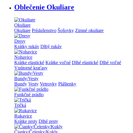
Oblečenie Okuliare
Okuliare
Okuliare
Príslušenstvo
Šošovky
Zimné okuliare
Dresy
Krátky rukáv
Dlhý rukáv
Nohavice
Krátke elastické
Krátke voľné
Dlhé elastické
Dlhé voľné
Vnútorné kraťasy
Bundy/Vesty
Bundy
Vesty
Vetrovky
Pláštenky
Funkčné prádlo
Tričká
Rukavice
Krátke prsty
Dlhé prsty
Čiapky/Čelenky/Kukly