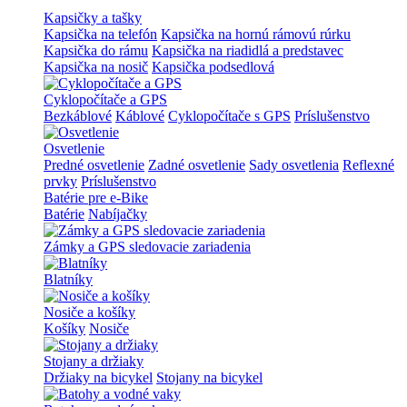
Kapsičky a tašky
Kapsička na telefón
Kapsička na hornú rámovú rúrku
Kapsička do rámu
Kapsička na riadidlá a predstavec
Kapsička na nosič
Kapsička podsedlová
Cyklopočítače a GPS
Bezkáblové
Káblové
Cyklopočítače s GPS
Príslušenstvo
Osvetlenie
Predné osvetlenie
Zadné osvetlenie
Sady osvetlenia
Reflexné
prvky
Príslušenstvo
Batérie pre e-Bike
Batérie
Nabíjačky
Zámky a GPS sledovacie zariadenia
Blatníky
Nosiče a košíky
Košíky
Nosiče
Stojany a držiaky
Držiaky na bicykel
Stojany na bicykel