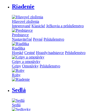
Riadenie
Hlavové zloženia
Integrované
Klasické
Ježkovia a príslušenstvo
Predstavce
Nastaviteľné
Pevné
Príslušenstvo
Riadítka
Horské
Cestné
Hrazdy/nadstavce
Príslušenstvo
Gripy a omotávky
Gripy
Omotávky
Príslušenstvo
Rohy
Sedlá
Sedlá