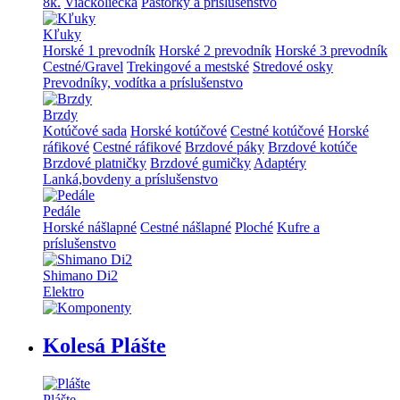
8k.
Viackoliečka
Pastorky a príslušenstvo
Kľuky
Horské 1 prevodník
Horské 2 prevodník
Horské 3 prevodník
Cestné/Gravel
Trekingové a mestské
Stredové osky
Prevodníky, vodítka a príslušenstvo
Brzdy
Kotúčové sada
Horské kotúčové
Cestné kotúčové
Horské
ráfikové
Cestné ráfikové
Brzdové páky
Brzdové kotúče
Brzdové platničky
Brzdové gumičky
Adaptéry
Lanká,bovdeny a príslušenstvo
Pedále
Horské nášlapné
Cestné nášlapné
Ploché
Kufre a
príslušenstvo
Shimano Di2
Elektro
Kolesá Plášte
Plášte