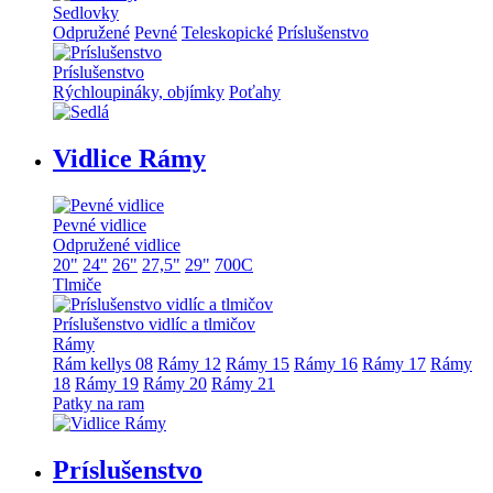
Sedlovky
Odpružené
Pevné
Teleskopické
Príslušenstvo
Príslušenstvo
Rýchloupináky, objímky
Poťahy
Vidlice Rámy
Pevné vidlice
Odpružené vidlice
20"
24"
26"
27,5"
29"
700C
Tlmiče
Príslušenstvo vidlíc a tlmičov
Rámy
Rám kellys 08
Rámy 12
Rámy 15
Rámy 16
Rámy 17
Rámy
18
Rámy 19
Rámy 20
Rámy 21
Patky na ram
Príslušenstvo