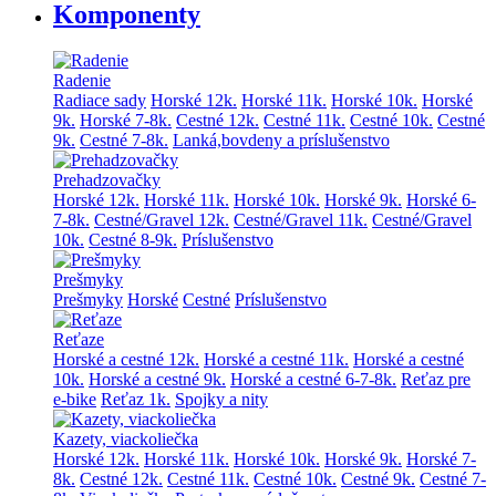
Komponenty
Radenie
Radiace sady
Horské 12k.
Horské 11k.
Horské 10k.
Horské
9k.
Horské 7-8k.
Cestné 12k.
Cestné 11k.
Cestné 10k.
Cestné
9k.
Cestné 7-8k.
Lanká,bovdeny a príslušenstvo
Prehadzovačky
Horské 12k.
Horské 11k.
Horské 10k.
Horské 9k.
Horské 6-
7-8k.
Cestné/Gravel 12k.
Cestné/Gravel 11k.
Cestné/Gravel
10k.
Cestné 8-9k.
Príslušenstvo
Prešmyky
Prešmyky
Horské
Cestné
Príslušenstvo
Reťaze
Horské a cestné 12k.
Horské a cestné 11k.
Horské a cestné
10k.
Horské a cestné 9k.
Horské a cestné 6-7-8k.
Reťaz pre
e-bike
Reťaz 1k.
Spojky a nity
Kazety, viackoliečka
Horské 12k.
Horské 11k.
Horské 10k.
Horské 9k.
Horské 7-
8k.
Cestné 12k.
Cestné 11k.
Cestné 10k.
Cestné 9k.
Cestné 7-