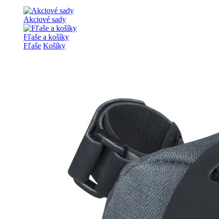
Akciové sady
Fľaše a košíky
Fľaše
Košíky