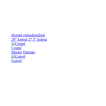
Horské celoodpružené
29” kolesá
27,5” kolesá
Cestné
Pánske
Dámske
Gravel