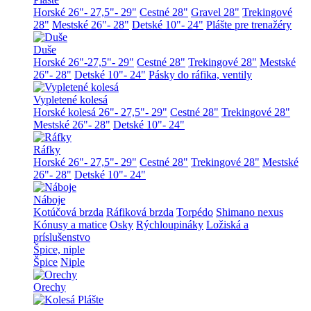
Horské 26"- 27,5"- 29"
Cestné 28"
Gravel 28"
Trekingové
28"
Mestské 26"- 28"
Detské 10"- 24"
Plášte pre trenažéry
Duše
Horské 26"-27,5"- 29"
Cestné 28"
Trekingové 28"
Mestské
26"- 28"
Detské 10"- 24"
Pásky do ráfika, ventily
Vypletené kolesá
Horské kolesá 26"- 27,5"- 29"
Cestné 28"
Trekingové 28"
Mestské 26"- 28"
Detské 10"- 24"
Ráfky
Horské 26"- 27,5"- 29"
Cestné 28"
Trekingové 28"
Mestské
26"- 28"
Detské 10"- 24"
Náboje
Kotúčová brzda
Ráfiková brzda
Torpédo
Shimano nexus
Kónusy a matice
Osky
Rýchloupináky
Ložiská a
príslušenstvo
Špice, niple
Špice
Niple
Orechy