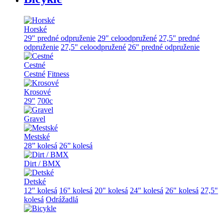
Horské
29" predné odpruženie
29" celoodpružené
27,5" predné
odpruženie
27,5" celoodpružené
26" predné odpruženie
Cestné
Cestné
Fitness
Krosové
29"
700c
Gravel
Mestské
28” kolesá
26” kolesá
Dirt / BMX
Detské
12" kolesá
16" kolesá
20" kolesá
24" kolesá
26" kolesá
27,5"
kolesá
Odrážadlá