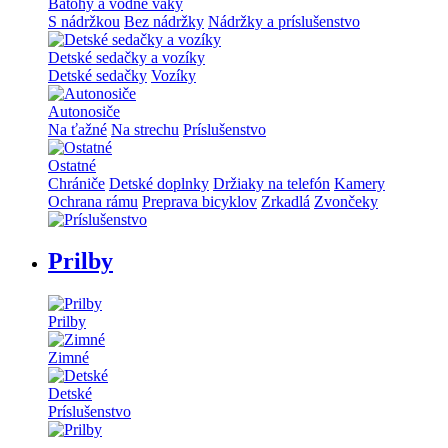
Batohy a vodné vaky
S nádržkou
Bez nádržky
Nádržky a príslušenstvo
Detské sedačky a vozíky
Detské sedačky
Vozíky
Autonosiče
Na ťažné
Na strechu
Príslušenstvo
Ostatné
Chrániče
Detské doplnky
Držiaky na telefón
Kamery
Ochrana rámu
Preprava bicyklov
Zrkadlá
Zvončeky
Prilby
Prilby
Zimné
Detské
Príslušenstvo