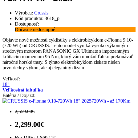
Výrobca:
Crussis
Kód produktu: 3618_p
Dostupnosť:
Dočasne nedostupné
Objavte nové možnosti cyklistiky s elektrobicyklom e-Fionna 9.10-
(720 Wh) od CRUSSIS. Tento model vyniká vysoko výkonným
stredovým motorom PANASONIC GX Ultimate s impozantným
krútiacim momentom 95 Nm, ktorý vám umožní ľahko prekonávať
náročné horské trasy. S týmto elektrobicyklom získate nielen
prvotriedny výkon, ale aj elegantný dizajn.
Veľkosť:
18"
Veľkostná tabuľka
Batéria / Dojazd:
720Wh - až 170Km
2,559.00€
2,299.00€
Bez DPH: 1,869.11€