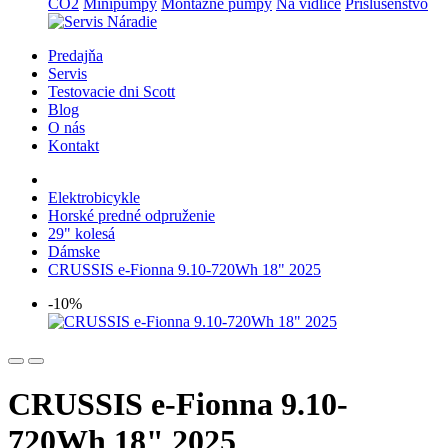
CO2
Minipumpy
Montážne pumpy
Na vidlice
Príslušenstvo
Predajňa
Servis
Testovacie dni Scott
Blog
O nás
Kontakt
Elektrobicykle
Horské predné odpruženie
29" kolesá
Dámske
CRUSSIS e-Fionna 9.10-720Wh 18" 2025
-10%
CRUSSIS e-Fionna 9.10-
720Wh 18" 2025