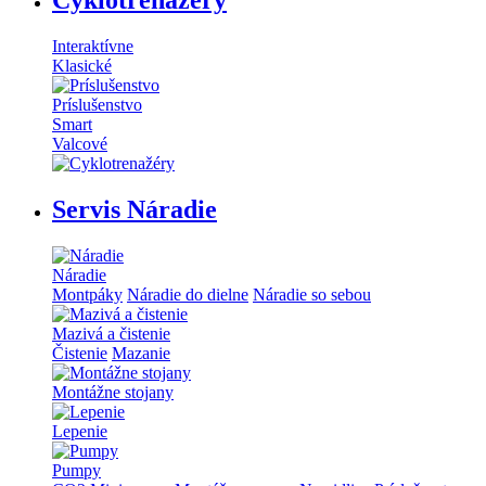
Interaktívne
Klasické
Príslušenstvo
Smart
Valcové
Servis Náradie
Náradie
Montpáky
Náradie do dielne
Náradie so sebou
Mazivá a čistenie
Čistenie
Mazanie
Montážne stojany
Lepenie
Pumpy