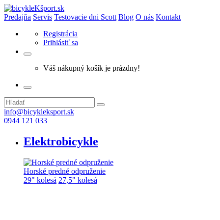
Predajňa
Servis
Testovacie dni Scott
Blog
O nás
Kontakt
Registrácia
Prihlásiť sa
Váš nákupný košík je prázdny!
info@bicykleksport.sk
0944 121 033
Elektrobicykle
Horské predné odpruženie
29" kolesá
27,5" kolesá