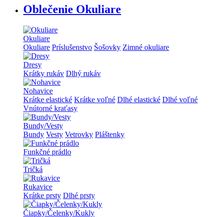
Oblečenie Okuliare
Okuliare
Okuliare
Príslušenstvo
Šošovky
Zimné okuliare
Dresy
Krátky rukáv
Dlhý rukáv
Nohavice
Krátke elastické
Krátke voľné
Dlhé elastické
Dlhé voľné
Vnútorné kraťasy
Bundy/Vesty
Bundy
Vesty
Vetrovky
Pláštenky
Funkčné prádlo
Tričká
Rukavice
Krátke prsty
Dlhé prsty
Čiapky/Čelenky/Kukly