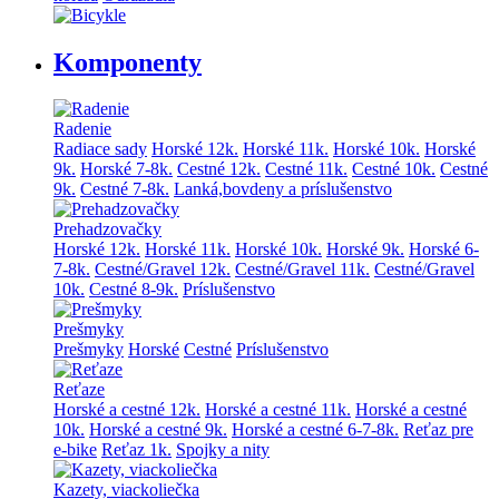
Komponenty
Radenie
Radiace sady
Horské 12k.
Horské 11k.
Horské 10k.
Horské
9k.
Horské 7-8k.
Cestné 12k.
Cestné 11k.
Cestné 10k.
Cestné
9k.
Cestné 7-8k.
Lanká,bovdeny a príslušenstvo
Prehadzovačky
Horské 12k.
Horské 11k.
Horské 10k.
Horské 9k.
Horské 6-
7-8k.
Cestné/Gravel 12k.
Cestné/Gravel 11k.
Cestné/Gravel
10k.
Cestné 8-9k.
Príslušenstvo
Prešmyky
Prešmyky
Horské
Cestné
Príslušenstvo
Reťaze
Horské a cestné 12k.
Horské a cestné 11k.
Horské a cestné
10k.
Horské a cestné 9k.
Horské a cestné 6-7-8k.
Reťaz pre
e-bike
Reťaz 1k.
Spojky a nity
Kazety, viackoliečka