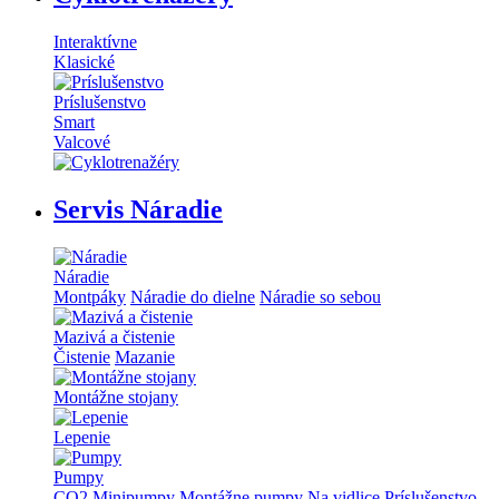
Interaktívne
Klasické
Príslušenstvo
Smart
Valcové
Servis Náradie
Náradie
Montpáky
Náradie do dielne
Náradie so sebou
Mazivá a čistenie
Čistenie
Mazanie
Montážne stojany
Lepenie
Pumpy
CO2
Minipumpy
Montážne pumpy
Na vidlice
Príslušenstvo