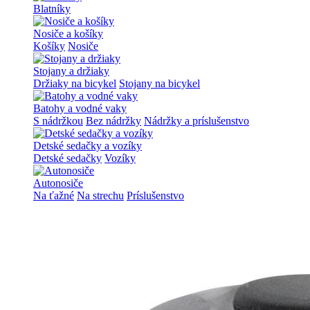
Blatníky
Nosiče a košíky
Košíky
Nosiče
Stojany a držiaky
Držiaky na bicykel
Stojany na bicykel
Batohy a vodné vaky
S nádržkou
Bez nádržky
Nádržky a príslušenstvo
Detské sedačky a vozíky
Detské sedačky
Vozíky
Autonosiče
Na ťažné
Na strechu
Príslušenstvo