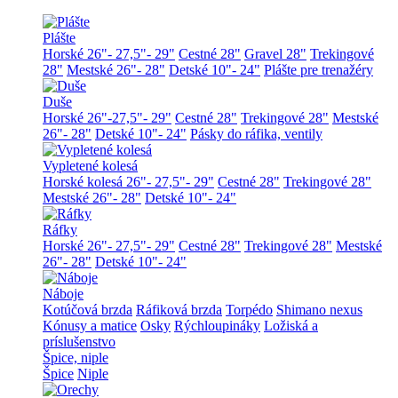
Plášte
Horské 26"- 27,5"- 29"
Cestné 28"
Gravel 28"
Trekingové
28"
Mestské 26"- 28"
Detské 10"- 24"
Plášte pre trenažéry
Duše
Horské 26"-27,5"- 29"
Cestné 28"
Trekingové 28"
Mestské
26"- 28"
Detské 10"- 24"
Pásky do ráfika, ventily
Vypletené kolesá
Horské kolesá 26"- 27,5"- 29"
Cestné 28"
Trekingové 28"
Mestské 26"- 28"
Detské 10"- 24"
Ráfky
Horské 26"- 27,5"- 29"
Cestné 28"
Trekingové 28"
Mestské
26"- 28"
Detské 10"- 24"
Náboje
Kotúčová brzda
Ráfiková brzda
Torpédo
Shimano nexus
Kónusy a matice
Osky
Rýchloupináky
Ložiská a
príslušenstvo
Špice, niple
Špice
Niple