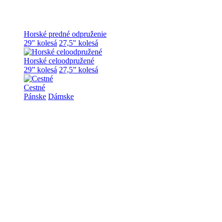
Horské predné odpruženie
29" kolesá
27,5" kolesá
Horské celoodpružené
29” kolesá
27,5” kolesá
Cestné
Pánske
Dámske