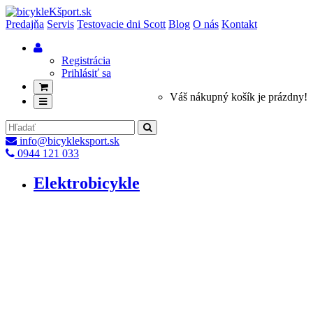
Predajňa
Servis
Testovacie dni Scott
Blog
O nás
Kontakt
Registrácia
Prihlásiť sa
Váš nákupný košík je prázdny!
info@bicykleksport.sk
0944 121 033
Elektrobicykle