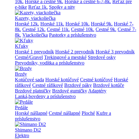
10k.
Horské a cestné 9k.
Horské a cestné 6-7-8k.
Reťaz pre
e-bike
Reťaz 1k.
Spojky a nity
Kazety, viackoliečka
Horské 12k.
Horské 11k.
Horské 10k.
Horské 9k.
Horské 7-
8k.
Cestné 12k.
Cestné 11k.
Cestné 10k.
Cestné 9k.
Cestné 7-
8k.
Viackoliečka
Pastorky a príslušenstvo
Kľuky
Horské 1 prevodník
Horské 2 prevodník
Horské 3 prevodník
Cestné/Gravel
Trekingové a mestské
Stredové osky
Prevodníky, vodítka a príslušenstvo
Brzdy
Kotúčové sada
Horské kotúčové
Cestné kotúčové
Horské
ráfikové
Cestné ráfikové
Brzdové páky
Brzdové kotúče
Brzdové platničky
Brzdové gumičky
Adaptéry
Lanká,bovdeny a príslušenstvo
Pedále
Horské nášlapné
Cestné nášlapné
Ploché
Kufre a
príslušenstvo
Shimano Di2
Elektro