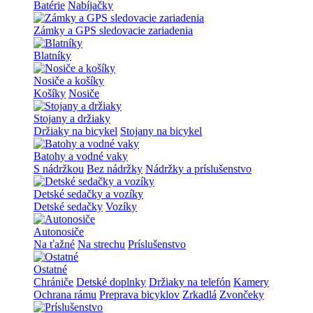
Batérie
Nabíjačky
Zámky a GPS sledovacie zariadenia
Blatníky
Nosiče a košíky
Košíky
Nosiče
Stojany a držiaky
Držiaky na bicykel
Stojany na bicykel
Batohy a vodné vaky
S nádržkou
Bez nádržky
Nádržky a príslušenstvo
Detské sedačky a vozíky
Detské sedačky
Vozíky
Autonosiče
Na ťažné
Na strechu
Príslušenstvo
Ostatné
Chrániče
Detské doplnky
Držiaky na telefón
Kamery
Ochrana rámu
Preprava bicyklov
Zrkadlá
Zvončeky