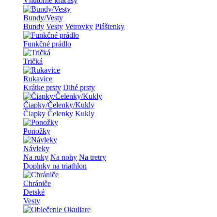
Vnútorné kraťasy
Bundy/Vesty
Bundy
Vesty
Vetrovky
Pláštenky
Funkčné prádlo
Tričká
Rukavice
Krátke prsty
Dlhé prsty
Čiapky/Čelenky/Kukly
Čiapky
Čelenky
Kukly
Ponožky
Návleky
Na ruky
Na nohy
Na tretry
Doplnky na triathlon
Chrániče
Detské
Vesty