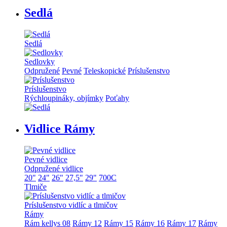
Sedlá
Sedlá
Sedlovky
Odpružené
Pevné
Teleskopické
Príslušenstvo
Príslušenstvo
Rýchloupináky, objímky
Poťahy
Vidlice Rámy
Pevné vidlice
Odpružené vidlice
20"
24"
26"
27,5"
29"
700C
Tlmiče
Príslušenstvo vidlíc a tlmičov
Rámy
Rám kellys 08
Rámy 12
Rámy 15
Rámy 16
Rámy 17
Rámy