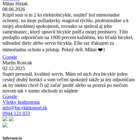
Milan Hirjak
08.06.2026
Kúpil som si tu 2 ks elektrobicykle, majiteľ bol mimoriadne
ochotný, na moje požiadavky reagoval rýchlo, profesionálne a k
mojej absolútnej spokojnosti, rovnako sa správal aj jeho
zamestnanec, ktorý upravil bicykle podľa mojej predstavy. Túto
predajňu odporúčam na 1000 percent každému, kto hľadá bicykel,
náhradné diely alebo servis bicykla. Ešte raz ďakujem za
mimoriadnu ochotu a prístup. Pekný deň. Milan ❤️1
Google
Martin Roncak
02.12.2025
Super personál, kvalitný servis. Mám od nich dva bicykle jeden
cestný druhý horský a som veľmi spokojný takže ja len odporúčam
ak by niekto chcel či už začať jazdiť alebo sa pozerá po niečom
novom tak v tomto obchode to nájdete
Google
Všetky hodnotenia
info@bicykleksport.sk
0944 121 033
Informácie