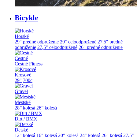
Bicykle
Horské
29" predné odpruženie
29" celoodpružené
27,5" predné
odpruženie
27,5" celoodpružené
26" predné odpruženie
Cestné
Cestné
Fitness
Krosové
29"
700c
Gravel
Mestské
28” kolesá
26” kolesá
Dirt / BMX
Detské
12" kolesá
16" kolesá
20" kolesá
24" kolesá
26" kolesá
27,5"