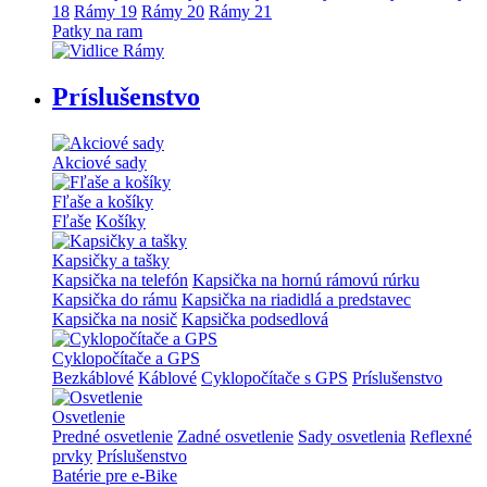
18
Rámy 19
Rámy 20
Rámy 21
Patky na ram
Príslušenstvo
Akciové sady
Fľaše a košíky
Fľaše
Košíky
Kapsičky a tašky
Kapsička na telefón
Kapsička na hornú rámovú rúrku
Kapsička do rámu
Kapsička na riadidlá a predstavec
Kapsička na nosič
Kapsička podsedlová
Cyklopočítače a GPS
Bezkáblové
Káblové
Cyklopočítače s GPS
Príslušenstvo
Osvetlenie
Predné osvetlenie
Zadné osvetlenie
Sady osvetlenia
Reflexné
prvky
Príslušenstvo
Batérie pre e-Bike