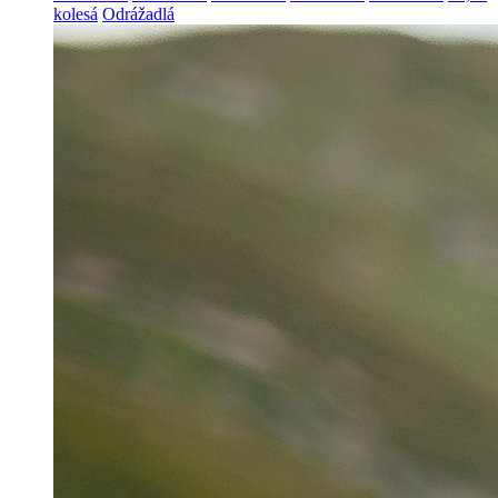
kolesá
Odrážadlá