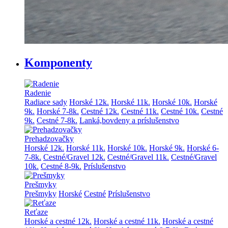
Komponenty
Radenie
Radiace sady
Horské 12k.
Horské 11k.
Horské 10k.
Horské
9k.
Horské 7-8k.
Cestné 12k.
Cestné 11k.
Cestné 10k.
Cestné
9k.
Cestné 7-8k.
Lanká,bovdeny a príslušenstvo
Prehadzovačky
Horské 12k.
Horské 11k.
Horské 10k.
Horské 9k.
Horské 6-
7-8k.
Cestné/Gravel 12k.
Cestné/Gravel 11k.
Cestné/Gravel
10k.
Cestné 8-9k.
Príslušenstvo
Prešmyky
Prešmyky
Horské
Cestné
Príslušenstvo
Reťaze
Horské a cestné 12k.
Horské a cestné 11k.
Horské a cestné