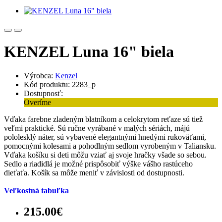
KENZEL Luna 16" biela
Výrobca:
Kenzel
Kód produktu: 2283_p
Dostupnosť:
Overíme
Vďaka farebne zladeným blatníkom a celokrytom reťaze sú tiež
veľmi praktické. Sú ručne vyrábané v malých sériách, májú
pololesklý náter, sú vybavené elegantnými hnedými rukoväťami,
pomocnými kolesami a pohodlným sedlom vyrobeným v Taliansku.
Vďaka košíku si deti môžu vziať aj svoje hračky všade so sebou.
Sedlo a riadidlá je možné prispôsobiť výške vášho rastúceho
dieťaťa. Košík sa môže meniť v závislosti od dostupnosti.
Veľkostná tabuľka
215.00€