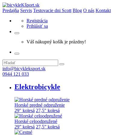
Predajňa
Servis
Testovacie dni Scott
Blog
O nás
Kontakt
Registrácia
Prihlásiť sa
Váš nákupný košík je prázdny!
info@bicykleksport.sk
0944 121 033
Elektrobicykle
Horské predné odpruženie
29" kolesá
27,5" kolesá
Horské celoodpružené
29” kolesá
27,5” kolesá