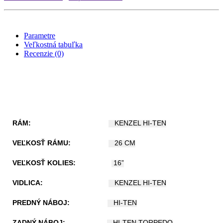
Parametre
Veľkostná tabuľka
Recenzie (0)
RÁM:
KENZEL HI-TEN
VEĽKOSŤ RÁMU:
26 CM
VEĽKOSŤ KOLIES:
16”
VIDLICA:
KENZEL HI-TEN
PREDNÝ NÁBOJ:
HI-TEN
ZADNÝ NÁBOJ:
HI-TEN TORPEDO