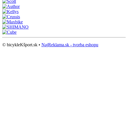
© bicykleKšport.sk •
NajReklama.sk - tvorba eshopu