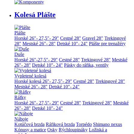
Kolesá Plášte
Plášte
Horské 26"- 27,5"- 29"
Cestné 28"
Gravel 28"
Trekingové
28"
Mestské 26"- 28"
Detské 10"- 24"
Plášte pre trenažéry
Duše
Horské 26"-27,5"- 29"
Cestné 28"
Trekingové 28"
Mestské
26"- 28"
Detské 10"- 24"
Pásky do ráfika, ventily
Vypletené kolesá
Horské kolesá 26"- 27,5"- 29"
Cestné 28"
Trekingové 28"
Mestské 26"- 28"
Detské 10"- 24"
Ráfky
Horské 26"- 27,5"- 29"
Cestné 28"
Trekingové 28"
Mestské
26"- 28"
Detské 10"- 24"
Náboje
Kotúčová brzda
Ráfiková brzda
Torpédo
Shimano nexus
Kónusy a matice
Osky
Rýchloupináky
Ložiská a