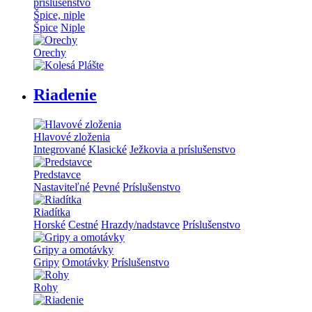
príslušenstvo
Špice, niple
Špice
Niple
Orechy
Riadenie
Hlavové zloženia
Integrované
Klasické
Ježkovia a príslušenstvo
Predstavce
Nastaviteľné
Pevné
Príslušenstvo
Riadítka
Horské
Cestné
Hrazdy/nadstavce
Príslušenstvo
Gripy a omotávky
Gripy
Omotávky
Príslušenstvo
Rohy