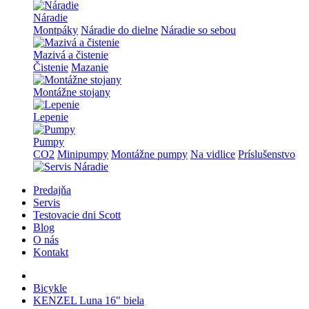
Náradie
Montpáky
Náradie do dielne
Náradie so sebou
Mazivá a čistenie
Čistenie
Mazanie
Montážne stojany
Lepenie
Pumpy
CO2
Minipumpy
Montážne pumpy
Na vidlice
Príslušenstvo
Predajňa
Servis
Testovacie dni Scott
Blog
O nás
Kontakt
Bicykle
KENZEL Luna 16" biela