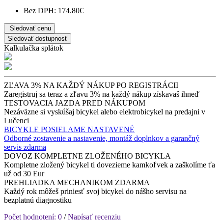
Bez DPH: 174.80€
Sledovať cenu
Sledovať dostupnosť
Kalkulačka splátok
ZĽAVA 3% NA KAŽDÝ NÁKUP PO REGISTRÁCII
Zaregistruj sa teraz a zľavu 3% na každý nákup získavaš ihneď
TESTOVACIA JAZDA PRED NÁKUPOM
Nezáväzne si vyskúšaj bicykel alebo elektrobicykel na predajni v
Lučenci
BICYKLE POSIELAME NASTAVENÉ
Odborné zostavenie a nastavenie, montáž doplnkov a garančný
servis zdarma
DOVOZ KOMPLETNE ZLOŽENÉHO BICYKLA
Kompletne zložený bicykel ti dovezieme kamkoľvek a zaškolíme ťa
už od 30 Eur
PREHLIADKA MECHANIKOM ZDARMA
Každý rok môžeš priniesť svoj bicykel do nášho servisu na
bezplatnú diagnostiku
Počet hodnotení: 0
/
Napísať recenziu