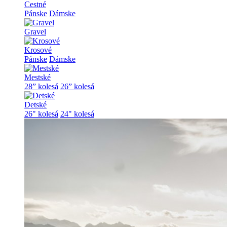
Cestné
Pánske
Dámske
Gravel
Krosové
Pánske
Dámske
Mestské
28” kolesá
26” kolesá
Detské
26" kolesá
24" kolesá