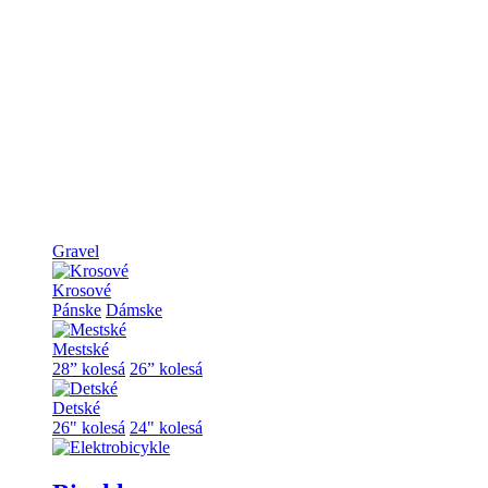
Gravel
Krosové
Pánske
Dámske
Mestské
28” kolesá
26” kolesá
Detské
26" kolesá
24" kolesá