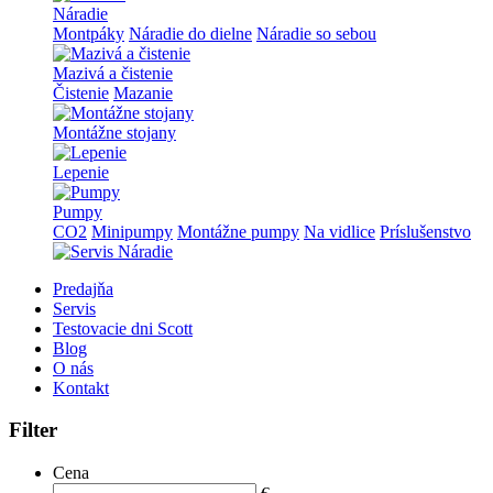
Náradie
Montpáky
Náradie do dielne
Náradie so sebou
Mazivá a čistenie
Čistenie
Mazanie
Montážne stojany
Lepenie
Pumpy
CO2
Minipumpy
Montážne pumpy
Na vidlice
Príslušenstvo
Predajňa
Servis
Testovacie dni Scott
Blog
O nás
Kontakt
Filter
Cena