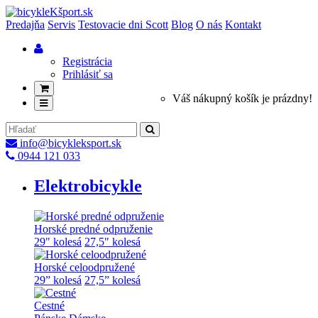
Predajňa
Servis
Testovacie dni Scott
Blog
O nás
Kontakt
Registrácia
Prihlásiť sa
Váš nákupný košík je prázdny!
info@bicykleksport.sk
0944 121 033
Elektrobicykle
Horské predné odpruženie
29" kolesá
27,5" kolesá
Horské celoodpružené
29” kolesá
27,5” kolesá
Cestné