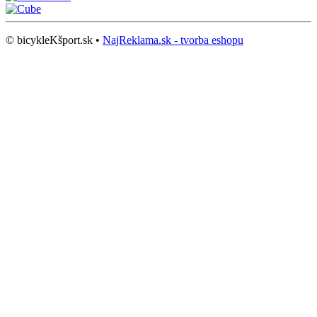
© bicykleKšport.sk •
NajReklama.sk - tvorba eshopu