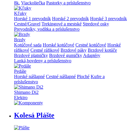
8k.
Viackoliečka
Pastorky a príslušenstvo
Kľuky
Horské 1 prevodník
Horské 2 prevodník
Horské 3 prevodník
Cestné/Gravel
Trekingové a mestské
Stredové osky
Prevodníky, vodítka a príslušenstvo
Brzdy
Kotúčové sada
Horské kotúčové
Cestné kotúčové
Horské
ráfikové
Cestné ráfikové
Brzdové páky
Brzdové kotúče
Brzdové platničky
Brzdové gumičky
Adaptéry
Lanká,bovdeny a príslušenstvo
Pedále
Horské nášlapné
Cestné nášlapné
Ploché
Kufre a
príslušenstvo
Shimano Di2
Elektro
Kolesá Plášte