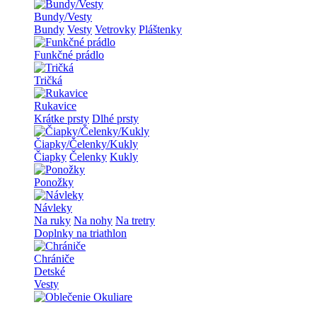
Bundy/Vesty
Bundy
Vesty
Vetrovky
Pláštenky
Funkčné prádlo
Tričká
Rukavice
Krátke prsty
Dlhé prsty
Čiapky/Čelenky/Kukly
Čiapky
Čelenky
Kukly
Ponožky
Návleky
Na ruky
Na nohy
Na tretry
Doplnky na triathlon
Chrániče
Detské
Vesty