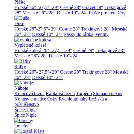
Plášte
Horské 26"- 27,5"- 29"
Cestné 28"
Gravel 28"
Trekingové
28"
Mestské 26"- 28"
Detské 10"- 24"
Plášte pre trenažéry
Duše
Horské 26"-27,5"- 29"
Cestné 28"
Trekingové 28"
Mestské
26"- 28"
Detské 10"- 24"
Pásky do ráfika, ventily
Vypletené kolesá
Horské kolesá 26"- 27,5"- 29"
Cestné 28"
Trekingové 28"
Mestské 26"- 28"
Detské 10"- 24"
Ráfky
Horské 26"- 27,5"- 29"
Cestné 28"
Trekingové 28"
Mestské
26"- 28"
Detské 10"- 24"
Náboje
Kotúčová brzda
Ráfiková brzda
Torpédo
Shimano nexus
Kónusy a matice
Osky
Rýchloupináky
Ložiská a
príslušenstvo
Špice, niple
Špice
Niple
Orechy