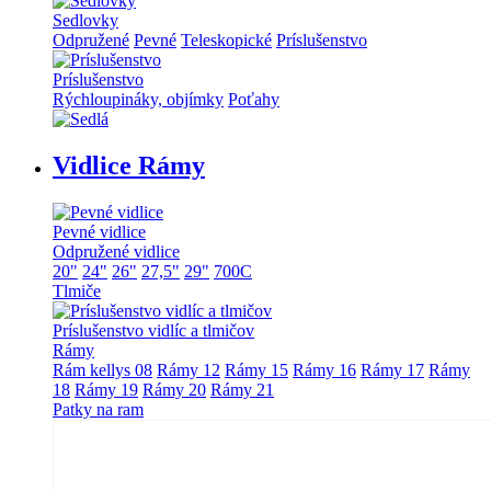
Sedlovky
Odpružené
Pevné
Teleskopické
Príslušenstvo
Príslušenstvo
Rýchloupináky, objímky
Poťahy
Vidlice Rámy
Pevné vidlice
Odpružené vidlice
20"
24"
26"
27,5"
29"
700C
Tlmiče
Príslušenstvo vidlíc a tlmičov
Rámy
Rám kellys 08
Rámy 12
Rámy 15
Rámy 16
Rámy 17
Rámy
18
Rámy 19
Rámy 20
Rámy 21
Patky na ram