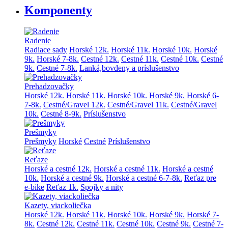
Komponenty
Radenie
Radiace sady
Horské 12k.
Horské 11k.
Horské 10k.
Horské
9k.
Horské 7-8k.
Cestné 12k.
Cestné 11k.
Cestné 10k.
Cestné
9k.
Cestné 7-8k.
Lanká,bovdeny a príslušenstvo
Prehadzovačky
Horské 12k.
Horské 11k.
Horské 10k.
Horské 9k.
Horské 6-
7-8k.
Cestné/Gravel 12k.
Cestné/Gravel 11k.
Cestné/Gravel
10k.
Cestné 8-9k.
Príslušenstvo
Prešmyky
Prešmyky
Horské
Cestné
Príslušenstvo
Reťaze
Horské a cestné 12k.
Horské a cestné 11k.
Horské a cestné
10k.
Horské a cestné 9k.
Horské a cestné 6-7-8k.
Reťaz pre
e-bike
Reťaz 1k.
Spojky a nity
Kazety, viackoliečka
Horské 12k.
Horské 11k.
Horské 10k.
Horské 9k.
Horské 7-
8k.
Cestné 12k.
Cestné 11k.
Cestné 10k.
Cestné 9k.
Cestné 7-