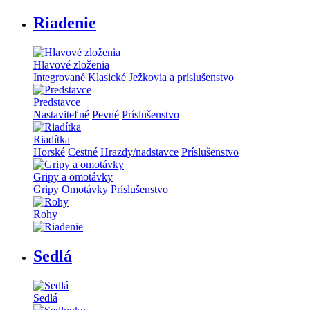
Riadenie
Hlavové zloženia
Integrované
Klasické
Ježkovia a príslušenstvo
Predstavce
Nastaviteľné
Pevné
Príslušenstvo
Riadítka
Horské
Cestné
Hrazdy/nadstavce
Príslušenstvo
Gripy a omotávky
Gripy
Omotávky
Príslušenstvo
Rohy
Sedlá
Sedlá