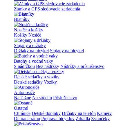
Zámky a GPS sledovacie zariadenia
Blatníky
Nosiče a košíky
Košíky
Nosiče
Stojany a držiaky
Držiaky na bicykel
Stojany na bicykel
Batohy a vodné vaky
S nádržkou
Bez nádržky
Nádržky a príslušenstvo
Detské sedačky a vozíky
Detské sedačky
Vozíky
Autonosiče
Na ťažné
Na strechu
Príslušenstvo
Ostatné
Chrániče
Detské doplnky
Držiaky na telefón
Kamery
Ochrana rámu
Preprava bicyklov
Zrkadlá
Zvončeky