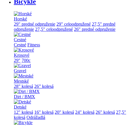
Bicykle
Horské
29" predné odpruženie
29" celoodpružené
27,5" predné
odpruženie
27,5" celoodpružené
26" predné odpruženie
Cestné
Cestné
Fitness
Krosové
29"
700c
Gravel
Mestské
28” kolesá
26” kolesá
Dirt / BMX
Detské
12" kolesá
16" kolesá
20" kolesá
24" kolesá
26" kolesá
27,5"
kolesá
Odrážadlá