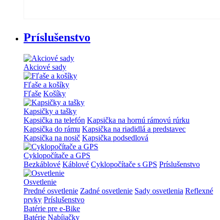
Príslušenstvo
Akciové sady
Fľaše a košíky
Fľaše
Košíky
Kapsičky a tašky
Kapsička na telefón
Kapsička na hornú rámovú rúrku
Kapsička do rámu
Kapsička na riadidlá a predstavec
Kapsička na nosič
Kapsička podsedlová
Cyklopočítače a GPS
Bezkáblové
Káblové
Cyklopočítače s GPS
Príslušenstvo
Osvetlenie
Predné osvetlenie
Zadné osvetlenie
Sady osvetlenia
Reflexné
prvky
Príslušenstvo
Batérie pre e-Bike
Batérie
Nabíjačky