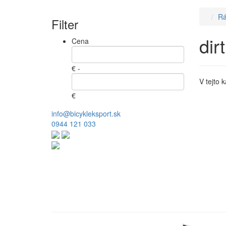
Rá
Filter
dir
Cena
€ -
V tejto 
€
info@bicykleksport.sk
0944 121 033