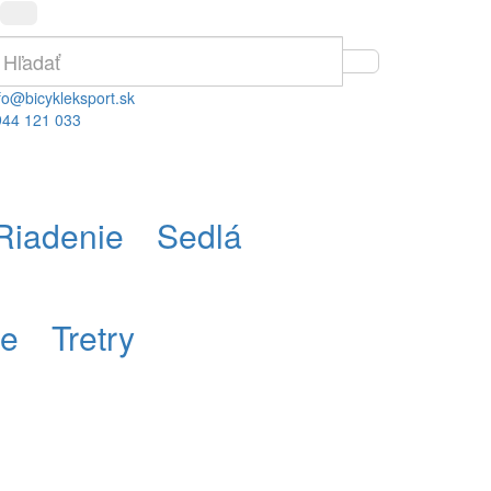
fo@bicykleksport.sk
944 121 033
Riadenie
Sedlá
re
Tretry