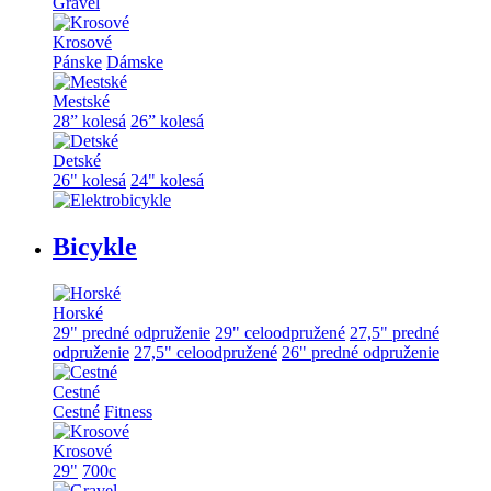
Gravel
Krosové
Pánske
Dámske
Mestské
28” kolesá
26” kolesá
Detské
26" kolesá
24" kolesá
Bicykle
Horské
29" predné odpruženie
29" celoodpružené
27,5" predné
odpruženie
27,5" celoodpružené
26" predné odpruženie
Cestné
Cestné
Fitness
Krosové
29"
700c