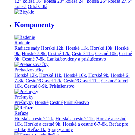
12" kolesá
16" kolesá
20" kolesá
24" kolesá
26" kolesá
27,5"
kolesá
Odrážadlá
Komponenty
Radenie
Radiace sady
Horské 12k.
Horské 11k.
Horské 10k.
Horské
9k.
Horské 7-8k.
Cestné 12k.
Cestné 11k.
Cestné 10k.
Cestné
9k.
Cestné 7-8k.
Lanká,bovdeny a príslušenstvo
Prehadzovačky
Horské 12k.
Horské 11k.
Horské 10k.
Horské 9k.
Horské 6-
7-8k.
Cestné/Gravel 12k.
Cestné/Gravel 11k.
Cestné/Gravel
10k.
Cestné 8-9k.
Príslušenstvo
Prešmyky
Prešmyky
Horské
Cestné
Príslušenstvo
Reťaze
Horské a cestné 12k.
Horské a cestné 11k.
Horské a cestné
10k.
Horské a cestné 9k.
Horské a cestné 6-7-8k.
Reťaz pre
e-bike
Reťaz 1k.
Spojky a nity