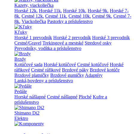
Kazety, viackoliečka
Horské 12k.
Horské 11k.
Horské 10k.
Horské 9k.
Horské 7-
8k.
Cestné 12k.
Cestné 11k.
Cestné 10k.
Cestné 9k.
Cestné 7-
8k.
Viackoliečka
Pastorky a príslušenstvo
Kľuky
Horské 1 prevodník
Horské 2 prevodník
Horské 3 prevodník
Cestné/Gravel
Trekingové a mestské
Stredové osky
Prevodníky, vodítka a príslušenstvo
Brzdy
Kotúčové sada
Horské kotúčové
Cestné kotúčové
Horské
ráfikové
Cestné ráfikové
Brzdové páky
Brzdové kotúče
Brzdové platničky
Brzdové gumičky
Adaptéry
Lanká,bovdeny a príslušenstvo
Pedále
Horské nášlapné
Cestné nášlapné
Ploché
Kufre a
príslušenstvo
Shimano Di2
Elektro