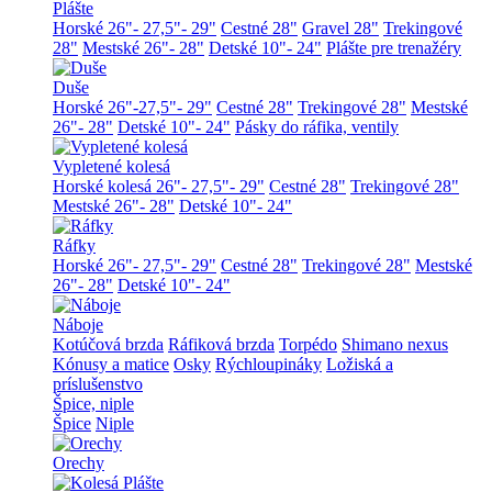
Plášte
Horské 26"- 27,5"- 29"
Cestné 28"
Gravel 28"
Trekingové
28"
Mestské 26"- 28"
Detské 10"- 24"
Plášte pre trenažéry
Duše
Horské 26"-27,5"- 29"
Cestné 28"
Trekingové 28"
Mestské
26"- 28"
Detské 10"- 24"
Pásky do ráfika, ventily
Vypletené kolesá
Horské kolesá 26"- 27,5"- 29"
Cestné 28"
Trekingové 28"
Mestské 26"- 28"
Detské 10"- 24"
Ráfky
Horské 26"- 27,5"- 29"
Cestné 28"
Trekingové 28"
Mestské
26"- 28"
Detské 10"- 24"
Náboje
Kotúčová brzda
Ráfiková brzda
Torpédo
Shimano nexus
Kónusy a matice
Osky
Rýchloupináky
Ložiská a
príslušenstvo
Špice, niple
Špice
Niple
Orechy