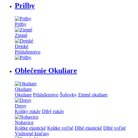
Prilby
Prilby
Zimné
Detské
Príslušenstvo
Oblečenie Okuliare
Okuliare
Okuliare
Príslušenstvo
Šošovky
Zimné okuliare
Dresy
Krátky rukáv
Dlhý rukáv
Nohavice
Krátke elastické
Krátke voľné
Dlhé elastické
Dlhé voľné
Vnútorné kraťasy