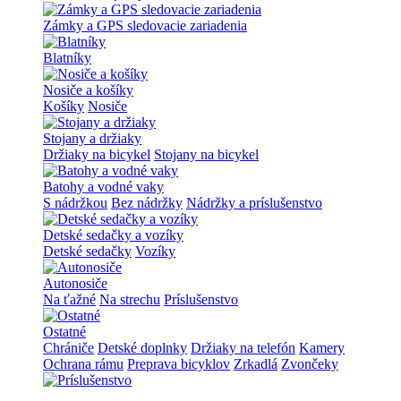
Zámky a GPS sledovacie zariadenia
Blatníky
Nosiče a košíky
Košíky
Nosiče
Stojany a držiaky
Držiaky na bicykel
Stojany na bicykel
Batohy a vodné vaky
S nádržkou
Bez nádržky
Nádržky a príslušenstvo
Detské sedačky a vozíky
Detské sedačky
Vozíky
Autonosiče
Na ťažné
Na strechu
Príslušenstvo
Ostatné
Chrániče
Detské doplnky
Držiaky na telefón
Kamery
Ochrana rámu
Preprava bicyklov
Zrkadlá
Zvončeky