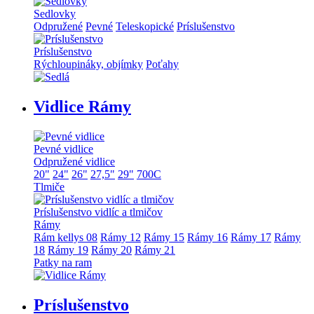
Sedlovky
Odpružené
Pevné
Teleskopické
Príslušenstvo
Príslušenstvo
Rýchloupináky, objímky
Poťahy
Vidlice Rámy
Pevné vidlice
Odpružené vidlice
20"
24"
26"
27,5"
29"
700C
Tlmiče
Príslušenstvo vidlíc a tlmičov
Rámy
Rám kellys 08
Rámy 12
Rámy 15
Rámy 16
Rámy 17
Rámy
18
Rámy 19
Rámy 20
Rámy 21
Patky na ram
Príslušenstvo