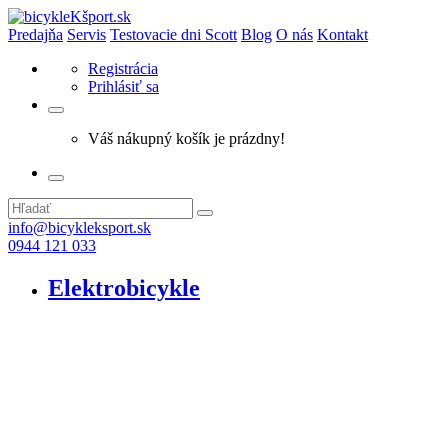
Predajňa
Servis
Testovacie dni Scott
Blog
O nás
Kontakt
Registrácia
Prihlásiť sa
Váš nákupný košík je prázdny!
info@bicykleksport.sk
0944 121 033
Elektrobicykle