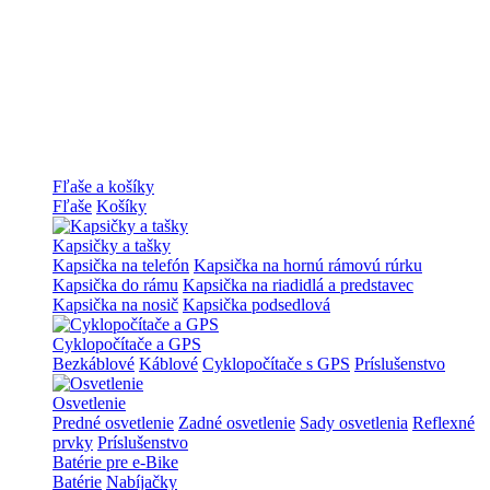
Fľaše a košíky
Fľaše
Košíky
Kapsičky a tašky
Kapsička na telefón
Kapsička na hornú rámovú rúrku
Kapsička do rámu
Kapsička na riadidlá a predstavec
Kapsička na nosič
Kapsička podsedlová
Cyklopočítače a GPS
Bezkáblové
Káblové
Cyklopočítače s GPS
Príslušenstvo
Osvetlenie
Predné osvetlenie
Zadné osvetlenie
Sady osvetlenia
Reflexné
prvky
Príslušenstvo
Batérie pre e-Bike
Batérie
Nabíjačky