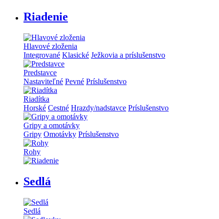
Riadenie
Hlavové zloženia
Integrované
Klasické
Ježkovia a príslušenstvo
Predstavce
Nastaviteľné
Pevné
Príslušenstvo
Riadítka
Horské
Cestné
Hrazdy/nadstavce
Príslušenstvo
Gripy a omotávky
Gripy
Omotávky
Príslušenstvo
Rohy
Sedlá
Sedlá