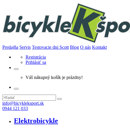
Predajňa
Servis
Testovacie dni Scott
Blog
O nás
Kontakt
Registrácia
Prihlásiť sa
Váš nákupný košík je prázdny!
info@bicykleksport.sk
0944 121 033
Elektrobicykle