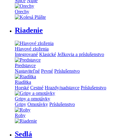
Špice
Niple
Orechy
Riadenie
Hlavové zloženia
Integrované
Klasické
Ježkovia a príslušenstvo
Predstavce
Nastaviteľné
Pevné
Príslušenstvo
Riadítka
Horské
Cestné
Hrazdy/nadstavce
Príslušenstvo
Gripy a omotávky
Gripy
Omotávky
Príslušenstvo
Rohy
Sedlá