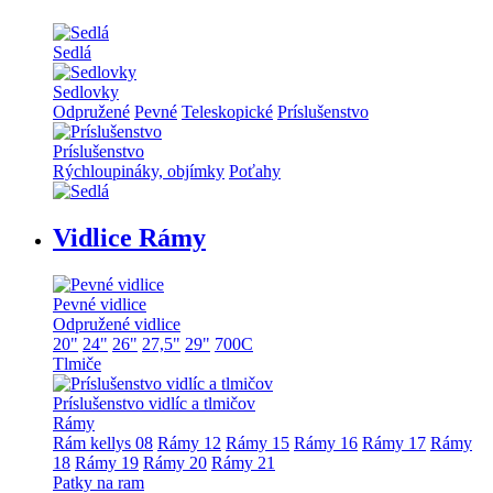
Sedlá
Sedlovky
Odpružené
Pevné
Teleskopické
Príslušenstvo
Príslušenstvo
Rýchloupináky, objímky
Poťahy
Vidlice Rámy
Pevné vidlice
Odpružené vidlice
20"
24"
26"
27,5"
29"
700C
Tlmiče
Príslušenstvo vidlíc a tlmičov
Rámy
Rám kellys 08
Rámy 12
Rámy 15
Rámy 16
Rámy 17
Rámy
18
Rámy 19
Rámy 20
Rámy 21
Patky na ram