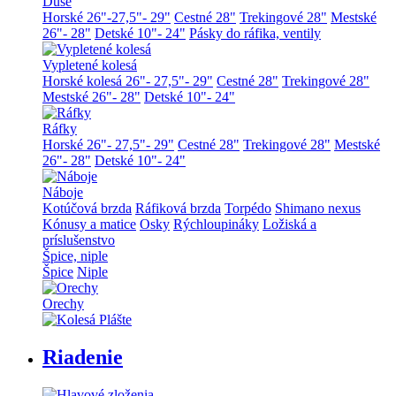
Duše
Horské 26"-27,5"- 29"
Cestné 28"
Trekingové 28"
Mestské
26"- 28"
Detské 10"- 24"
Pásky do ráfika, ventily
Vypletené kolesá
Horské kolesá 26"- 27,5"- 29"
Cestné 28"
Trekingové 28"
Mestské 26"- 28"
Detské 10"- 24"
Ráfky
Horské 26"- 27,5"- 29"
Cestné 28"
Trekingové 28"
Mestské
26"- 28"
Detské 10"- 24"
Náboje
Kotúčová brzda
Ráfiková brzda
Torpédo
Shimano nexus
Kónusy a matice
Osky
Rýchloupináky
Ložiská a
príslušenstvo
Špice, niple
Špice
Niple
Orechy
Riadenie