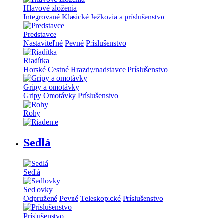
Hlavové zloženia
Integrované
Klasické
Ježkovia a príslušenstvo
Predstavce
Nastaviteľné
Pevné
Príslušenstvo
Riadítka
Horské
Cestné
Hrazdy/nadstavce
Príslušenstvo
Gripy a omotávky
Gripy
Omotávky
Príslušenstvo
Rohy
Sedlá
Sedlá
Sedlovky
Odpružené
Pevné
Teleskopické
Príslušenstvo
Príslušenstvo