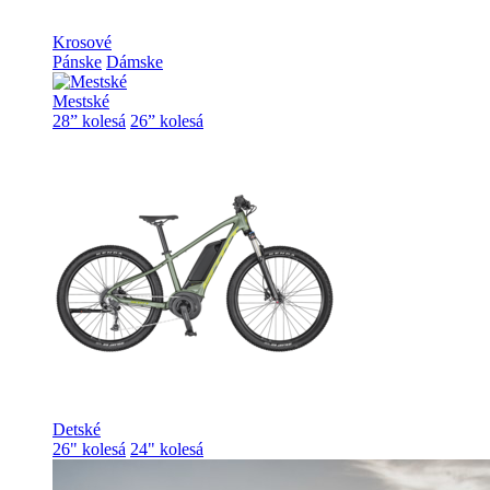
Krosové
Pánske
Dámske
Mestské
28” kolesá
26” kolesá
Detské
26" kolesá
24" kolesá