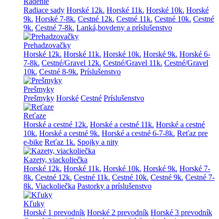
Radenie
Radiace sady
Horské 12k.
Horské 11k.
Horské 10k.
Horské
9k.
Horské 7-8k.
Cestné 12k.
Cestné 11k.
Cestné 10k.
Cestné
9k.
Cestné 7-8k.
Lanká,bovdeny a príslušenstvo
Prehadzovačky
Horské 12k.
Horské 11k.
Horské 10k.
Horské 9k.
Horské 6-
7-8k.
Cestné/Gravel 12k.
Cestné/Gravel 11k.
Cestné/Gravel
10k.
Cestné 8-9k.
Príslušenstvo
Prešmyky
Prešmyky
Horské
Cestné
Príslušenstvo
Reťaze
Horské a cestné 12k.
Horské a cestné 11k.
Horské a cestné
10k.
Horské a cestné 9k.
Horské a cestné 6-7-8k.
Reťaz pre
e-bike
Reťaz 1k.
Spojky a nity
Kazety, viackoliečka
Horské 12k.
Horské 11k.
Horské 10k.
Horské 9k.
Horské 7-
8k.
Cestné 12k.
Cestné 11k.
Cestné 10k.
Cestné 9k.
Cestné 7-
8k.
Viackoliečka
Pastorky a príslušenstvo
Kľuky
Horské 1 prevodník
Horské 2 prevodník
Horské 3 prevodník