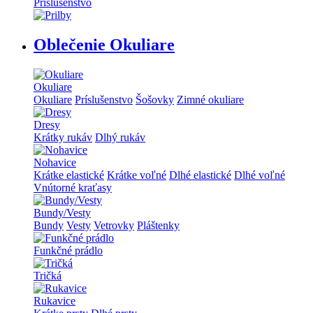
Príslušenstvo
Oblečenie Okuliare
Okuliare
Okuliare
Príslušenstvo
Šošovky
Zimné okuliare
Dresy
Krátky rukáv
Dlhý rukáv
Nohavice
Krátke elastické
Krátke voľné
Dlhé elastické
Dlhé voľné
Vnútorné kraťasy
Bundy/Vesty
Bundy
Vesty
Vetrovky
Pláštenky
Funkčné prádlo
Tričká
Rukavice