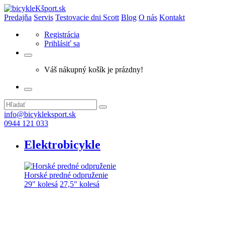
Predajňa
Servis
Testovacie dni Scott
Blog
O nás
Kontakt
Registrácia
Prihlásiť sa
Váš nákupný košík je prázdny!
info@bicykleksport.sk
0944 121 033
Elektrobicykle
Horské predné odpruženie
29" kolesá
27,5" kolesá