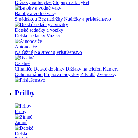
Držiaky na bicykel
Stojany na bicykel
Batohy a vodné vaky
S nádržkou
Bez nádržky
Nádržky a príslušenstvo
Detské sedačky a vozíky
Detské sedačky
Vozíky
Autonosiče
Na ťažné
Na strechu
Príslušenstvo
Ostatné
Chrániče
Detské doplnky
Držiaky na telefón
Kamery
Ochrana rámu
Preprava bicyklov
Zrkadlá
Zvončeky
Prilby
Prilby
Zimné
Detské