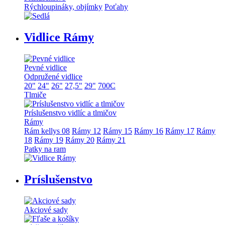
Rýchloupináky, objímky
Poťahy
Vidlice Rámy
Pevné vidlice
Odpružené vidlice
20"
24"
26"
27,5"
29"
700C
Tlmiče
Príslušenstvo vidlíc a tlmičov
Rámy
Rám kellys 08
Rámy 12
Rámy 15
Rámy 16
Rámy 17
Rámy
18
Rámy 19
Rámy 20
Rámy 21
Patky na ram
Príslušenstvo
Akciové sady