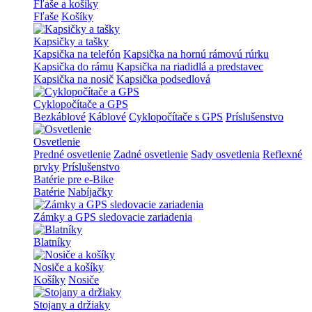
Fľaše a košíky
Fľaše
Košíky
Kapsičky a tašky
Kapsička na telefón
Kapsička na hornú rámovú rúrku
Kapsička do rámu
Kapsička na riadidlá a predstavec
Kapsička na nosič
Kapsička podsedlová
Cyklopočítače a GPS
Bezkáblové
Káblové
Cyklopočítače s GPS
Príslušenstvo
Osvetlenie
Predné osvetlenie
Zadné osvetlenie
Sady osvetlenia
Reflexné
prvky
Príslušenstvo
Batérie pre e-Bike
Batérie
Nabíjačky
Zámky a GPS sledovacie zariadenia
Blatníky
Nosiče a košíky
Košíky
Nosiče
Stojany a držiaky