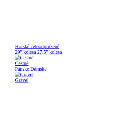
Horské celoodpružené
29” kolesá
27,5” kolesá
Cestné
Pánske
Dámske
Gravel