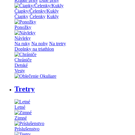
Krátke prsty
Dlhé prsty
Čiapky/Čelenky/Kukly
Čiapky
Čelenky
Kukly
Ponožky
Návleky
Na ruky
Na nohy
Na tretry
Doplnky na triathlon
Chrániče
Detské
Vesty
Tretry
Letné
Zimné
Príslušenstvo