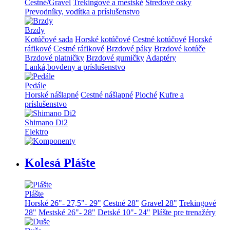
Cestné/Gravel
Trekingové a mestské
Stredové osky
Prevodníky, vodítka a príslušenstvo
Brzdy
Kotúčové sada
Horské kotúčové
Cestné kotúčové
Horské
ráfikové
Cestné ráfikové
Brzdové páky
Brzdové kotúče
Brzdové platničky
Brzdové gumičky
Adaptéry
Lanká,bovdeny a príslušenstvo
Pedále
Horské nášlapné
Cestné nášlapné
Ploché
Kufre a
príslušenstvo
Shimano Di2
Elektro
Kolesá Plášte
Plášte
Horské 26"- 27,5"- 29"
Cestné 28"
Gravel 28"
Trekingové
28"
Mestské 26"- 28"
Detské 10"- 24"
Plášte pre trenažéry