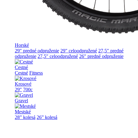
Horské
29" predné odpruženie
29" celoodpružené
27,5" predné
odpruženie
27,5" celoodpružené
26" predné odpruženie
Cestné
Cestné
Fitness
Krosové
29"
700c
Gravel
Mestské
28” kolesá
26” kolesá