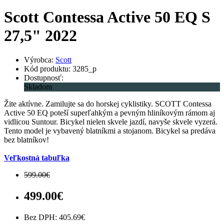
Scott Contessa Active 50 EQ S
27,5" 2022
Výrobca:
Scott
Kód produktu: 3285_p
Dostupnosť:
Skladom
Žite aktívne. Zamilujte sa do horskej cyklistiky. SCOTT Contessa
Active 50 EQ poteší superľahkým a pevným hliníkovým rámom aj
vidlicou Suntour. Bicykel nielen skvele jazdí, navyše skvele vyzerá.
Tento model je vybavený blatníkmi a stojanom. Bicykel sa predáva
bez blatníkov!
Veľkostná tabuľka
599.00€
499.00€
Bez DPH: 405.69€