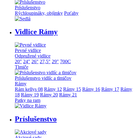
Príslušenstvo
Rýchloupináky, objímky
Poťahy
Vidlice Rámy
Pevné vidlice
Odpružené vidlice
20"
24"
26"
27,5"
29"
700C
Tlmiče
Príslušenstvo vidlíc a tlmičov
Rámy
Rám kellys 08
Rámy 12
Rámy 15
Rámy 16
Rámy 17
Rámy
18
Rámy 19
Rámy 20
Rámy 21
Patky na ram
Príslušenstvo
Akciové sady