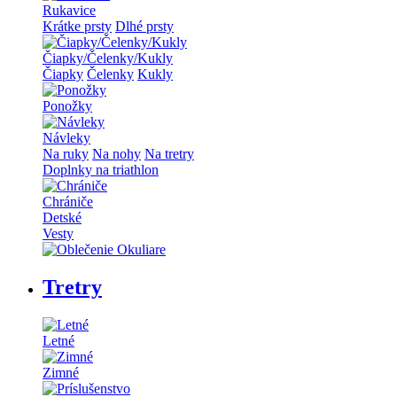
Rukavice
Krátke prsty
Dlhé prsty
Čiapky/Čelenky/Kukly
Čiapky
Čelenky
Kukly
Ponožky
Návleky
Na ruky
Na nohy
Na tretry
Doplnky na triathlon
Chrániče
Detské
Vesty
Tretry
Letné
Zimné