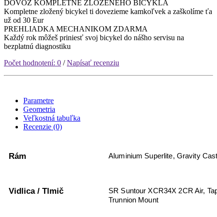
DOVOZ KOMPLETNE ZLOŽENÉHO BICYKLA
Kompletne zložený bicykel ti dovezieme kamkoľvek a zaškolíme ťa
už od 30 Eur
PREHLIADKA MECHANIKOM ZDARMA
Každý rok môžeš priniesť svoj bicykel do nášho servisu na
bezplatnú diagnostiku
Počet hodnotení: 0
/
Napísať recenziu
Parametre
Geometria
Veľkostná tabuľka
Recenzie (0)
Rám
Aluminium Superlite, Gravity Cast
Vidlica / Tlmič
SR Suntour XCR34X 2CR Air, Ta
Trunnion Mount