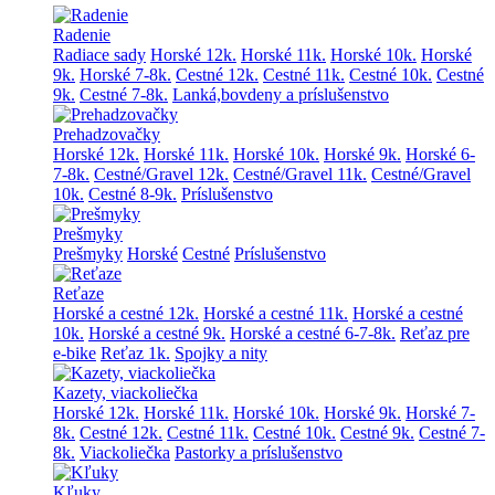
Radenie
Radiace sady
Horské 12k.
Horské 11k.
Horské 10k.
Horské
9k.
Horské 7-8k.
Cestné 12k.
Cestné 11k.
Cestné 10k.
Cestné
9k.
Cestné 7-8k.
Lanká,bovdeny a príslušenstvo
Prehadzovačky
Horské 12k.
Horské 11k.
Horské 10k.
Horské 9k.
Horské 6-
7-8k.
Cestné/Gravel 12k.
Cestné/Gravel 11k.
Cestné/Gravel
10k.
Cestné 8-9k.
Príslušenstvo
Prešmyky
Prešmyky
Horské
Cestné
Príslušenstvo
Reťaze
Horské a cestné 12k.
Horské a cestné 11k.
Horské a cestné
10k.
Horské a cestné 9k.
Horské a cestné 6-7-8k.
Reťaz pre
e-bike
Reťaz 1k.
Spojky a nity
Kazety, viackoliečka
Horské 12k.
Horské 11k.
Horské 10k.
Horské 9k.
Horské 7-
8k.
Cestné 12k.
Cestné 11k.
Cestné 10k.
Cestné 9k.
Cestné 7-
8k.
Viackoliečka
Pastorky a príslušenstvo
Kľuky