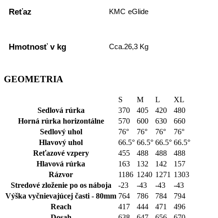
Reťaz
KMC eGlide
Hmotnosť v kg
Cca.26,3 Kg
GEOMETRIA
S
M
L
XL
Sedlová rúrka
370
405
420
480
Horná rúrka horizontálne
570
600
630
660
Sedlový uhol
76°
76°
76°
76°
Hlavový uhol
66.5°
66.5°
66.5°
66.5°
Reťazové vzpery
455
488
488
488
Hlavová rúrka
163
132
142
157
Rázvor
1186
1240
1271
1303
Stredové zloženie po os náboja
-23
-43
-43
-43
Výška vyčnievajúcej časti - 80mm
764
786
784
794
Reach
417
444
471
496
Dosah
638
647
656
670