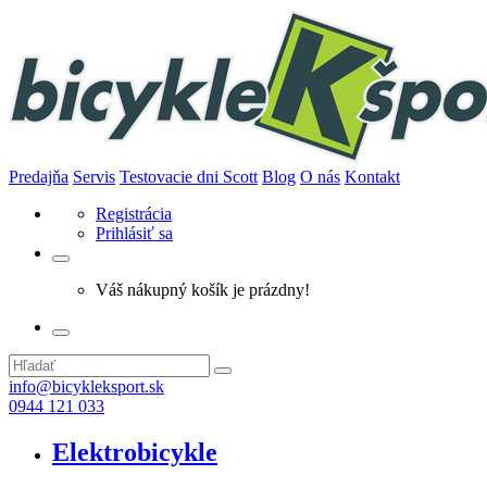
Predajňa
Servis
Testovacie dni Scott
Blog
O nás
Kontakt
Registrácia
Prihlásiť sa
Váš nákupný košík je prázdny!
info@bicykleksport.sk
0944 121 033
Elektrobicykle