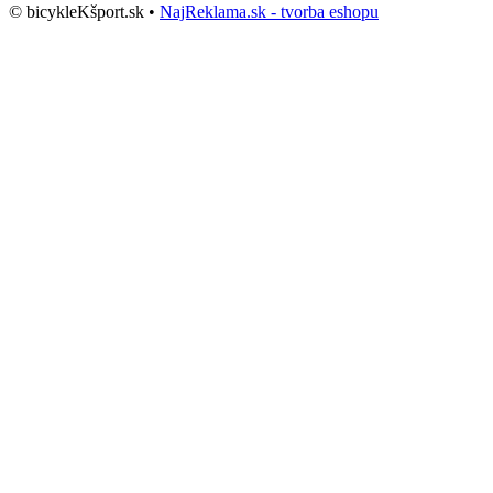
© bicykleKšport.sk •
NajReklama.sk - tvorba eshopu