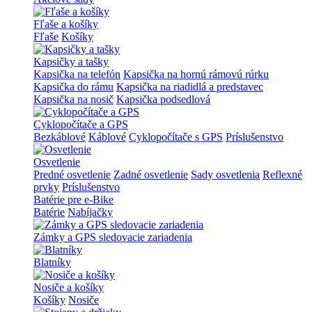
Fľaše a košíky
Fľaše
Košíky
Kapsičky a tašky
Kapsička na telefón
Kapsička na hornú rámovú rúrku
Kapsička do rámu
Kapsička na riadidlá a predstavec
Kapsička na nosič
Kapsička podsedlová
Cyklopočítače a GPS
Bezkáblové
Káblové
Cyklopočítače s GPS
Príslušenstvo
Osvetlenie
Predné osvetlenie
Zadné osvetlenie
Sady osvetlenia
Reflexné
prvky
Príslušenstvo
Batérie pre e-Bike
Batérie
Nabíjačky
Zámky a GPS sledovacie zariadenia
Blatníky
Nosiče a košíky
Košíky
Nosiče