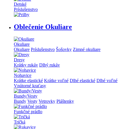
Detské
Príslušenstvo
Oblečenie Okuliare
Okuliare
Okuliare
Príslušenstvo
Šošovky
Zimné okuliare
Dresy
Krátky rukáv
Dlhý rukáv
Nohavice
Krátke elastické
Krátke voľné
Dlhé elastické
Dlhé voľné
Vnútorné kraťasy
Bundy/Vesty
Bundy
Vesty
Vetrovky
Pláštenky
Funkčné prádlo
Tričká