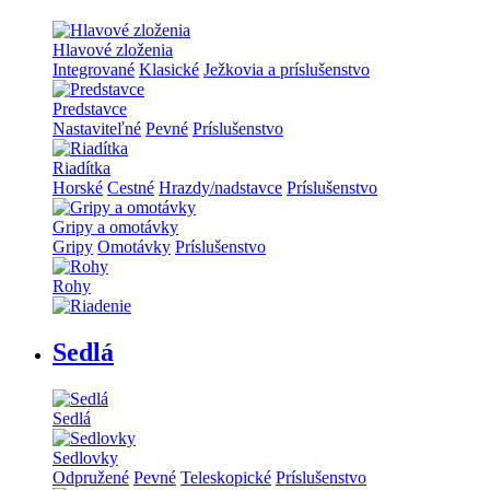
Hlavové zloženia
Integrované
Klasické
Ježkovia a príslušenstvo
Predstavce
Nastaviteľné
Pevné
Príslušenstvo
Riadítka
Horské
Cestné
Hrazdy/nadstavce
Príslušenstvo
Gripy a omotávky
Gripy
Omotávky
Príslušenstvo
Rohy
Sedlá
Sedlá
Sedlovky
Odpružené
Pevné
Teleskopické
Príslušenstvo