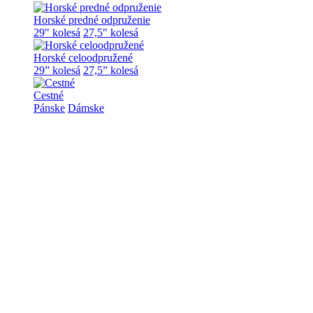
Horské predné odpruženie
29" kolesá
27,5" kolesá
Horské celoodpružené
29” kolesá
27,5” kolesá
Cestné
Pánske
Dámske