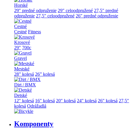
Horské
29" predné odpruženie
29" celoodpružené
27,5" predné
odpruženie
27,5" celoodpružené
26" predné odpruženie
Cestné
Cestné
Fitness
Krosové
29"
700c
Gravel
Mestské
28” kolesá
26” kolesá
Dirt / BMX
Detské
12" kolesá
16" kolesá
20" kolesá
24" kolesá
26" kolesá
27,5"
kolesá
Odrážadlá
Komponenty