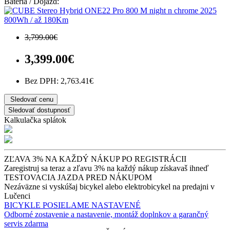
Batéria / Dojazd:
800Wh / až 180Km
3,799.00€
3,399.00€
Bez DPH: 2,763.41€
Sledovať cenu
Sledovať dostupnosť
Kalkulačka splátok
ZĽAVA 3% NA KAŽDÝ NÁKUP PO REGISTRÁCII
Zaregistruj sa teraz a zľavu 3% na každý nákup získavaš ihneď
TESTOVACIA JAZDA PRED NÁKUPOM
Nezáväzne si vyskúšaj bicykel alebo elektrobicykel na predajni v
Lučenci
BICYKLE POSIELAME NASTAVENÉ
Odborné zostavenie a nastavenie, montáž doplnkov a garančný
servis zdarma