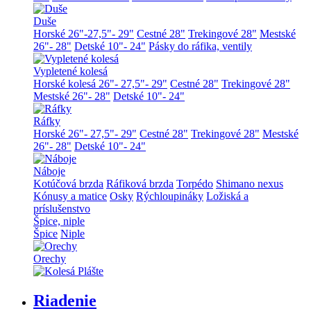
Duše
Horské 26"-27,5"- 29"
Cestné 28"
Trekingové 28"
Mestské
26"- 28"
Detské 10"- 24"
Pásky do ráfika, ventily
Vypletené kolesá
Horské kolesá 26"- 27,5"- 29"
Cestné 28"
Trekingové 28"
Mestské 26"- 28"
Detské 10"- 24"
Ráfky
Horské 26"- 27,5"- 29"
Cestné 28"
Trekingové 28"
Mestské
26"- 28"
Detské 10"- 24"
Náboje
Kotúčová brzda
Ráfiková brzda
Torpédo
Shimano nexus
Kónusy a matice
Osky
Rýchloupináky
Ložiská a
príslušenstvo
Špice, niple
Špice
Niple
Orechy
Riadenie