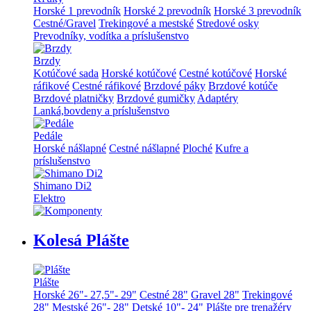
Horské 1 prevodník
Horské 2 prevodník
Horské 3 prevodník
Cestné/Gravel
Trekingové a mestské
Stredové osky
Prevodníky, vodítka a príslušenstvo
Brzdy
Kotúčové sada
Horské kotúčové
Cestné kotúčové
Horské
ráfikové
Cestné ráfikové
Brzdové páky
Brzdové kotúče
Brzdové platničky
Brzdové gumičky
Adaptéry
Lanká,bovdeny a príslušenstvo
Pedále
Horské nášlapné
Cestné nášlapné
Ploché
Kufre a
príslušenstvo
Shimano Di2
Elektro
Kolesá Plášte
Plášte
Horské 26"- 27,5"- 29"
Cestné 28"
Gravel 28"
Trekingové
28"
Mestské 26"- 28"
Detské 10"- 24"
Plášte pre trenažéry