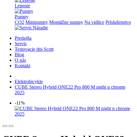
Lepenie
Pumpy
CO2
Minipumpy
Montážne pumpy
Na vidlice
Príslušenstvo
Predajňa
Servis
Testovacie dni Scott
Blog
O nás
Kontakt
Elektrobicykle
CUBE Stereo Hybrid ONE22 Pro 800 M night n chrome
2025
-11%