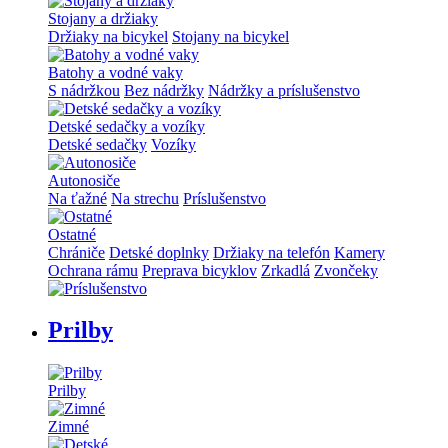
Stojany a držiaky
Držiaky na bicykel
Stojany na bicykel
Batohy a vodné vaky
S nádržkou
Bez nádržky
Nádržky a príslušenstvo
Detské sedačky a vozíky
Detské sedačky
Vozíky
Autonosiče
Na ťažné
Na strechu
Príslušenstvo
Ostatné
Chrániče
Detské doplnky
Držiaky na telefón
Kamery
Ochrana rámu
Preprava bicyklov
Zrkadlá
Zvončeky
Prilby
Prilby
Zimné