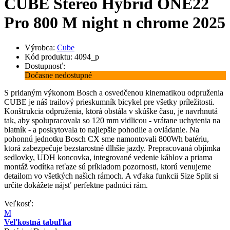
CUBE Stereo Hybrid ONE22
Pro 800 M night n chrome 2025
Výrobca:
Cube
Kód produktu: 4094_p
Dostupnosť:
Dočasne nedostupné
S pridaným výkonom Bosch a osvedčenou kinematikou odpruženia
CUBE je náš trailový prieskumník bicykel pre všetky príležitosti.
Konštrukcia odpruženia, ktorá obstála v skúške času, je navrhnutá
tak, aby spolupracovala so 120 mm vidlicou - vrátane uchytenia na
blatník - a poskytovala to najlepšie pohodlie a ovládanie. Na
pohonnú jednotku Bosch CX sme namontovali 800Wh batériu,
ktorá zabezpečuje bezstarostné dlhšie jazdy. Prepracovaná objímka
sedlovky, UDH koncovka, integrované vedenie káblov a priama
montáž vodítka reťaze sú príkladom pozornosti, ktorú venujeme
detailom vo všetkých našich rámoch. A vďaka funkcii Size Split si
určite dokážete nájsť perfektne padnúci rám.
Veľkosť:
M
Veľkostná tabuľka