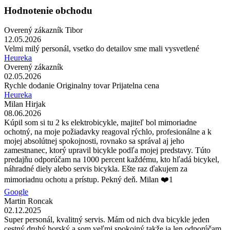
Hodnotenie obchodu
Overený zákazník Tibor
12.05.2026
Velmi milý personál, vsetko do detailov sme mali vysvetlené
Heureka
Overený zákazník
02.05.2026
Rychle dodanie Originalny tovar Prijatelna cena
Heureka
Milan Hirjak
08.06.2026
Kúpil som si tu 2 ks elektrobicykle, majiteľ bol mimoriadne
ochotný, na moje požiadavky reagoval rýchlo, profesionálne a k
mojej absolútnej spokojnosti, rovnako sa správal aj jeho
zamestnanec, ktorý upravil bicykle podľa mojej predstavy. Túto
predajňu odporúčam na 1000 percent každému, kto hľadá bicykel,
náhradné diely alebo servis bicykla. Ešte raz ďakujem za
mimoriadnu ochotu a prístup. Pekný deň. Milan ❤️1
Google
Martin Roncak
02.12.2025
Super personál, kvalitný servis. Mám od nich dva bicykle jeden
cestný druhý horský a som veľmi spokojný takže ja len odporúčam