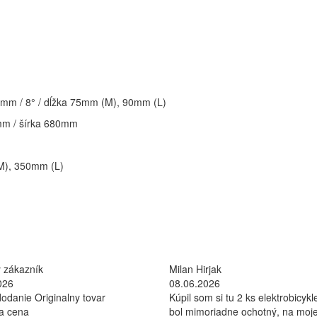
8mm / 8° / dĺžka 75mm (M), 90mm (L)
mm / šírka 680mm
M), 350mm (L)
 zákazník
Milan Hirjak
026
08.06.2026
odanie Originalny tovar
Kúpil som si tu 2 ks elektrobicykle
na cena
bol mimoriadne ochotný, na moj