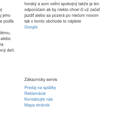
horský a som veľmi spokojný takže ja len
ej
odporúčam ak by niekto chcel či už začať
j jeho
jazdiť alebo sa pozerá po niečom novom
le podľa
tak v tomto obchode to nájdete
Google
ždému,
 alebo
za
kný deň.
Zákaznícky servis
Predaj na splátky
Reklamácie
Kontaktujte nás
Mapa stránok