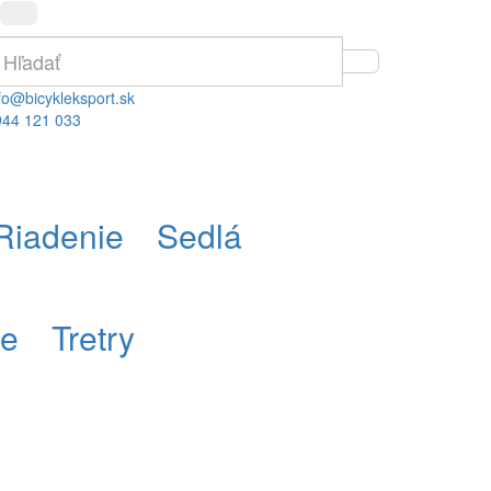
fo@bicykleksport.sk
944 121 033
Riadenie
Sedlá
re
Tretry