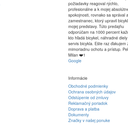
a
požiadavky reagoval rýchlo,
profesionálne a k mojej absolútn
spokojnosti, rovnako sa správal a
zamestnanec, ktorý upravil bicyk
mojej predstavy. Túto predajňu
odporúčam na 1000 percent ka
kto hľadá bicykel, náhradné diely
servis bicykla. Ešte raz ďakujem 
mimoriadnu ochotu a prístup. Pe
Milan ❤️1
Google
Informácie
Obchodné podmienky
Ochrana osobných údajov
Odstúpenie od zmluvy
Reklamačný poriadok
Doprava a platba
Dokumenty
Značky v našej ponuke