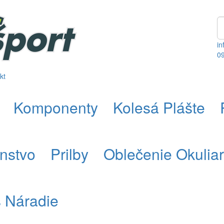
in
0
kt
Komponenty
Kolesá Plášte
enstvo
Prilby
Oblečenie Okulia
s Náradie