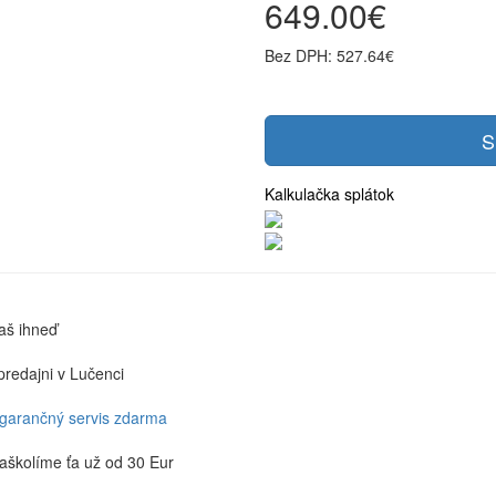
649.00€
Bez DPH: 527.64€
S
Kalkulačka splátok
aš ihneď
predajni v Lučenci
 garančný servis zdarma
aškolíme ťa už od 30 Eur