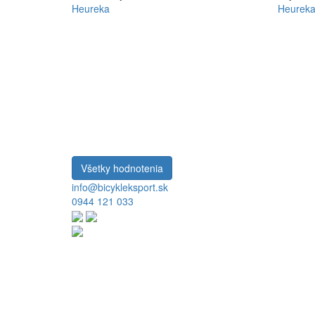
Heureka
Heurek
Všetky hodnotenia
info@bicykleksport.sk
0944 121 033