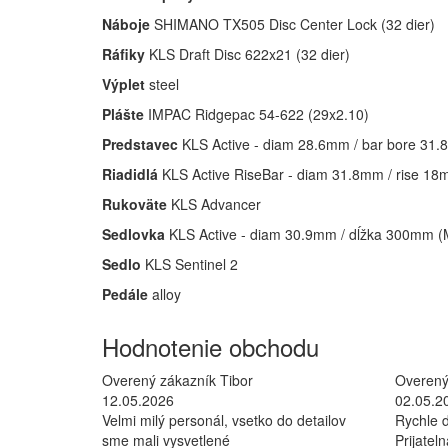
Náboje
SHIMANO TX505 Disc Center Lock (32 dier)
Ráfiky
KLS Draft Disc 622x21 (32 dier)
Výplet
steel
Plášte
IMPAC Ridgepac 54-622 (29x2.10)
Predstavec
KLS Active - diam 28.6mm / bar bore 31.
Riadidlá
KLS Active RiseBar - diam 31.8mm / rise 18
Rukoväte
KLS Advancer
Sedlovka
KLS Active - diam 30.9mm / dĺžka 300mm (
Sedlo
KLS Sentinel 2
Pedále
alloy
Hodnotenie obchodu
Overený zákazník Tibor
Overený
12.05.2026
02.05.2
Velmi milý personál, vsetko do detailov
Rychle d
sme mali vysvetlené
Prijatel