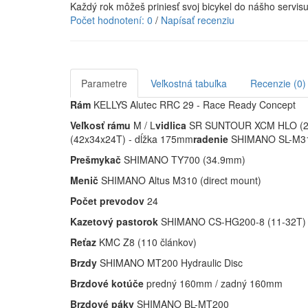
Každý rok môžeš priniesť svoj bicykel do nášho servis
Počet hodnotení: 0
/
Napísať recenziu
Parametre
Veľkostná tabuľka
Recenzie (0)
Rám
KELLYS Alutec RRC 29 - Race Ready Concept
Veľkosť rámu
M / L
vidlica
SR SUNTOUR XCM HLO (29),
(42x34x24T) - dĺžka 175mm
radenie
SHIMANO SL-M310
Prešmykač
SHIMANO TY700 (34.9mm)
Menič
SHIMANO Altus M310 (direct mount)
Počet prevodov
24
Kazetový pastorok
SHIMANO CS-HG200-8 (11-32T)
Reťaz
KMC Z8 (110 článkov)
Brzdy
SHIMANO MT200 Hydraulic Disc
Brzdové kotúče
predný 160mm / zadný 160mm
Brzdové páky
SHIMANO BL-MT200