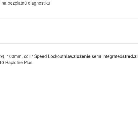
u na bezplatnú diagnostiku
 100mm, coil / Speed Lockout
hlav.zloženie
semi-integrated
stred.z
 Rapidfire Plus