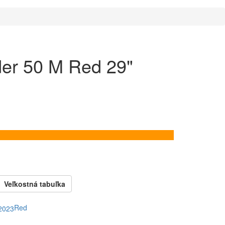
er 50 M Red 29"
Veľkostná tabuľka
Red